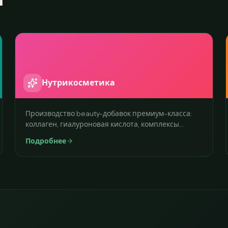
Нутрикосметика
Производство beauty-добавок премиум-класса:
коллаген, гиалуроновая кислота, комплексы
красоты. Стильная упаковка, эффективные
Подробнее
формулы.