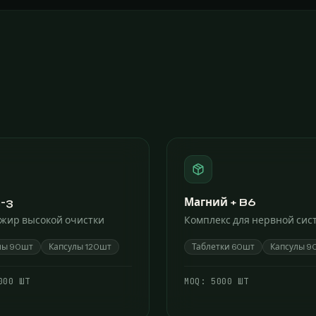
-3
Магний + B6
жир высокой очистки
Комплекс для нервной сис
лы 90шт
Капсулы 120шт
Таблетки 60шт
Капсулы 9
000 ШТ
МОQ:
5000 ШТ