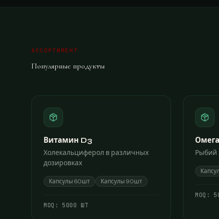
АССОРТИМЕНТ
Популярные продукты
Витамин D3
Омега
Холекальциферол в различных
Рыбий 
дозировках
Капсу
Капсулы 60шт
Капсулы 90шт
МОQ:
5
МОQ:
5000 ШТ