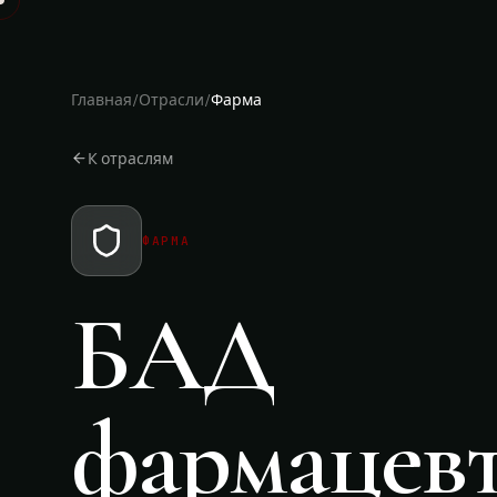
Главная
/
Отрасли
/
Фарма
К отраслям
ФАРМА
БАД
фармацевт