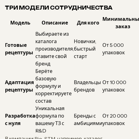
ТРИ МОДЕЛИ СОТРУДНИЧЕСТВА
Минимальн
Модель
Описание
Для кого
заказ
Выбираете из
каталога
Новички,
Готовые
От 5 000
производителя,
быстрый
рецептуры
упаковок
ставите свой
старт
бренд
Берёте
базовую
Адаптация
Владельцы
От 10 000
формулу и
рецептуры
брендов
упаковок
корректируете
состав
Уникальная
Разработка
формула по
Бренды с
От 20 000
с нуля
вашему ТЗ с
амбициями
упаковок
R&D
В компании Bio-STM, например, каталог