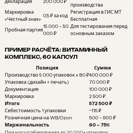
декларация
200 000 ₽
производства
Маркировка
Регистрация в ГИС МТ
0,5 ₽ за код
«Честный знак»
бесплатная
15 000 – 50
Для тестирования перед
Пробная партия
000 ₽
основным заказом
ПРИМЕР РАСЧЁТА: ВИТАМИННЫЙ
КОМПЛЕКС, 60 КАПСУЛ
Позиция
Сумма
Производство 5 000 упаковок x 80 ₽
400 000 ₽
Упаковка (дизайн + печать)
70 000 ₽
Документация
100 000 ₽
Маркировка
2 500 ₽
Итого
572 500 ₽
Себестоимость 1 упаковки
~115 ₽
Розничная цена на WB/Ozon
500 – 900 ₽
Маржинальность
60 – 75%
При масштабировании до 20 000+ упаковок