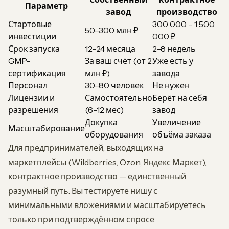
Параметр
завод
производство
Стартовые
300 000 – 1 500
50–300 млн ₽
инвестиции
000 ₽
Срок запуска
12–24 месяца
2–8 недель
GMP-
За ваш счёт (от 2
Уже есть у
сертификация
млн ₽)
завода
Персонал
30–80 человек
Не нужен
Лицензии и
Самостоятельно
Берёт на себя
разрешения
(6–12 мес)
завод
Докупка
Увеличение
Масштабирование
оборудования
объёма заказа
Для предпринимателей, выходящих на
маркетплейсы (Wildberries, Ozon, Яндекс Маркет),
контрактное производство — единственный
разумный путь. Вы тестируете нишу с
минимальными вложениями и масштабируетесь
только при подтверждённом спросе.