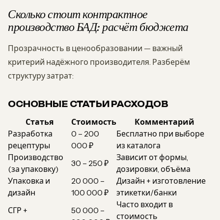
Сколько стоит контрактное
производство БАД: расчёт бюджета
Прозрачность в ценообразовании — важный
критерий надёжного производителя. Разберём
структуру затрат:
ОСНОВНЫЕ СТАТЬИ РАСХОДОВ
Статья
Стоимость
Комментарий
Разработка
0 – 200
Бесплатно при выборе
рецептуры
000 ₽
из каталога
Производство
Зависит от формы,
30 – 250 ₽
(за упаковку)
дозировки, объёма
Упаковка и
20 000 –
Дизайн + изготовление
дизайн
100 000 ₽
этикетки/банки
Часто входит в
СГР +
50 000 –
стоимость