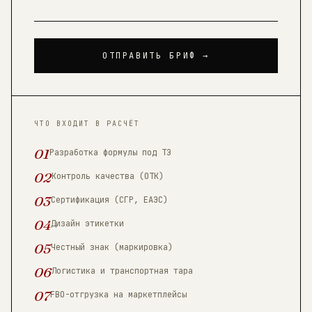
ОТПРАВИТЬ БРИФ →
ЧТО ВХОДИТ В РАСЧЁТ
01
Разработка формулы под ТЗ
02
Контроль качества (ОТК)
03
Сертификация (СГР, ЕАЭС)
04
Дизайн этикетки
05
Честный знак (маркировка)
06
Логистика и транспортная тара
07
FBO-отгрузка на маркетплейсы