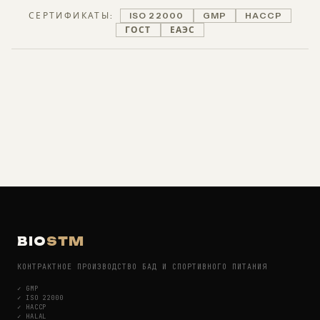
СЕРТИФИКАТЫ:
ISO 22000
GMP
HACCP
ГОСТ
ЕАЭС
BIO
STM
КОНТРАКТНОЕ ПРОИЗВОДСТВО БАД И СПОРТИВНОГО ПИТАНИЯ
✓
GMP
✓
ISO 22000
✓
HACCP
✓
HALAL