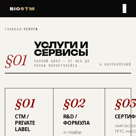
≡
BIO
STM
ГЛАВНАЯ
—
УСЛУГИ
УСЛУГИ И
СЕРВИСЫ
§01
ПОЛНЫЙ ЦИКЛ — ОТ R&D ДО
6 НАПРАВЛЕНИЙ
ПОЛКИ МАРКЕТПЛЕЙСА
§01
§02
§0
СТМ /
R&D /
СЕРТИ
PRIVATE
ФОРМУЛА
GMP, ISO 2
LABEL
ТР ТС, HACC
AI-подбор