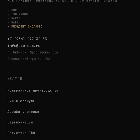
КОНТРАКТНОЕ ПРОИЗВОДСТВО БАД И СПОРТИВНОГО ПИТАНИЯ
✓
GMP
✓
ISO 22000
✓
HACCP
✓
HALAL
✦ РЕЗИДЕНТ СКОЛКОВО
+7 (934) 477-34-53
info@bio-stm.ru
г. Рыбинск, Ярославской обл.
Ярославский тракт, 126А
УСЛУГИ
Контрактное производство
R&D и формулы
Дизайн упаковки
Сертификация
Логистика FBO