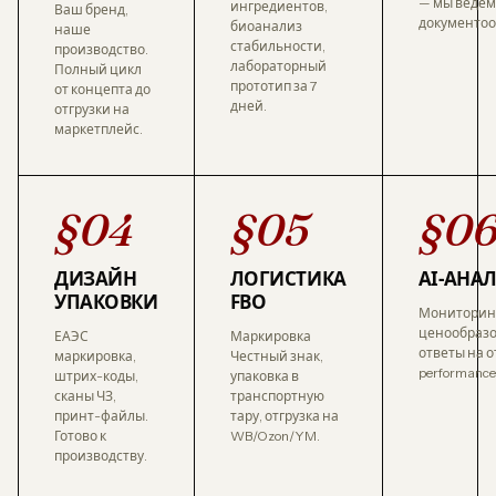
— мы ведём
ингредиентов,
Ваш бренд,
документоо
биоанализ
наше
стабильности,
производство.
лабораторный
Полный цикл
прототип за 7
от концепта до
дней.
отгрузки на
маркетплейс.
§04
§05
§0
ДИЗАЙН
ЛОГИСТИКА
AI-АНА
УПАКОВКИ
FBO
Мониторинг
ценообразо
ЕАЭС
Маркировка
ответы на о
маркировка,
Честный знак,
performanc
штрих-коды,
упаковка в
сканы ЧЗ,
транспортную
принт-файлы.
тару, отгрузка на
Готово к
WB/Ozon/YM.
производству.