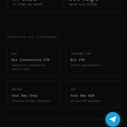
ОТ БРИФА ДО ПОЛКИ
РЫНОК БАД РОССИИ
ЭКОСИСТЕМА ООО «БИОНОВАЦИЯ»
B2B
ТЕКУЩИЙ САЙТ
Bio Innovations STM
Bio STM
Контрактное производство
СТМ для маркетплейсов
полного цикла
РИТЕЙЛ
ОПТ
Soul Way Shop
Soul Way B2B
Розничный магазин продукции
Оптовая B2B платформа