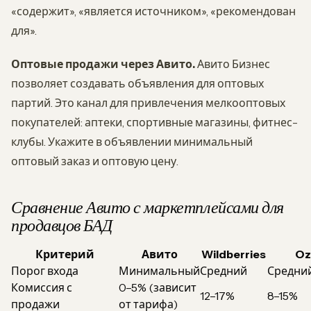
«содержит», «является источником», «рекомендован
для».
Оптовые продажи через Авито.
Авито Бизнес
позволяет создавать объявления для оптовых
партий. Это канал для привлечения мелкооптовых
покупателей: аптеки, спортивные магазины, фитнес-
клубы. Укажите в объявлении минимальный
оптовый заказ и оптовую цену.
Сравнение Авито с маркетплейсами для
продавцов БАД
Критерий
Авито
Wildberries
Oz
Порог входа
Минимальный
Средний
Средни
Комиссия с
0–5% (зависит
12–17%
8–15%
продажи
от тарифа)