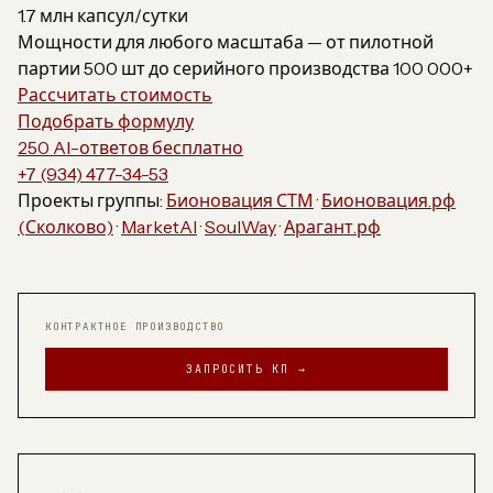
1.7 млн капсул/сутки
Мощности для любого масштаба — от пилотной
партии 500 шт до серийного производства 100 000+
Рассчитать стоимость
Подобрать формулу
250 AI-ответов бесплатно
+7 (934) 477-34-53
Проекты группы:
Бионовация СТМ
·
Бионовация.рф
(Сколково)
·
MarketAI
·
SoulWay
·
Арагант.рф
КОНТРАКТНОЕ ПРОИЗВОДСТВО
ЗАПРОСИТЬ КП →