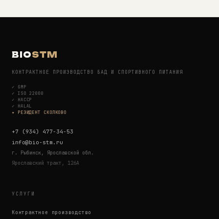
BIO
STM
КОНТРАКТНОЕ ПРОИЗВОДСТВО БАД И СПОРТИВНОГО ПИТАНИЯ
✓
GMP
✓
ISO 22000
✓
HACCP
✓
HALAL
✦ РЕЗИДЕНТ СКОЛКОВО
+7 (934) 477-34-53
info@bio-stm.ru
г. Рыбинск, Ярославской обл.
Ярославский тракт, 126А
УСЛУГИ
Контрактное производство