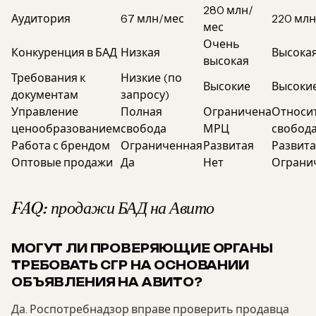
280 млн/
Аудитория
67 млн/мес
220 млн
мес
Очень
Конкуренция в БАД
Низкая
Высока
высокая
Требования к
Низкие (по
Высокие
Высоки
документам
запросу)
Управление
Полная
Ограничена
Относи
ценообразованием
свобода
МРЦ
свобод
Работа с брендом
Ограниченная
Развитая
Развита
Оптовые продажи
Да
Нет
Ограни
FAQ: продажи БАД на Авито
МОГУТ ЛИ ПРОВЕРЯЮЩИЕ ОРГАНЫ
ТРЕБОВАТЬ СГР НА ОСНОВАНИИ
ОБЪЯВЛЕНИЯ НА АВИТО?
Да. Роспотребнадзор вправе проверить продавца