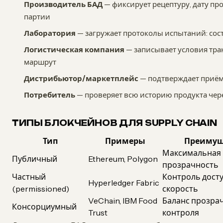
Производитель БАД
— фиксирует рецептуру, дату пр
партии
Лаборатория
— загружает протоколы испытаний: сос
Логистическая компания
— записывает условия тра
маршрут
Дистрибьютор/маркетплейс
— подтверждает приёмк
Потребитель
— проверяет всю историю продукта че
ТИПЫ БЛОКЧЕЙНОВ ДЛЯ SUPPLY CHAIN
Тип
Примеры
Преимущ
Максимальная
Публичный
Ethereum, Polygon
прозрачность
Частный
Контроль досту
Hyperledger Fabric
(permissioned)
скорость
VeChain, IBM Food
Баланс прозра
Консорциумный
Trust
контроля