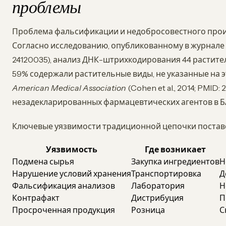
проблемы
Проблема фальсификации и недобросовестного произ
Согласно исследованию, опубликованному в журнале
24120035), анализ ДНК-штрихкодирования 44 растител
59% содержали растительные виды, не указанные на э
American Medical Association
(Cohen et al., 2014; PMID
незадекларированных фармацевтических агентов в Б
Ключевые уязвимости традиционной цепочки поставо
Уязвимость
Где возникает
Подмена сырья
Закупка ингредиентов
Н
Нарушение условий хранения
Транспортировка
Д
Фальсификация анализов
Лаборатория
Н
Контрафакт
Дистрибуция
П
Просроченная продукция
Розница
С