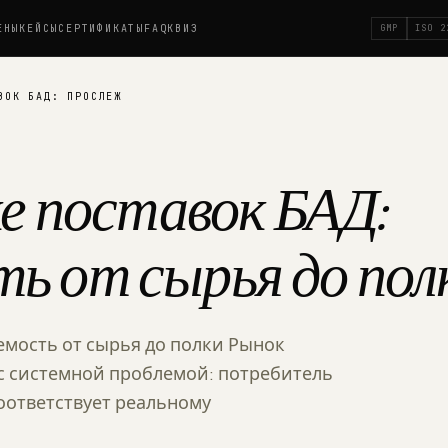
ЕНЫ
КЕЙСЫ
СЕРТИФИКАТЫ
FAQ
КВИЗ
GMP
ISO 2
ВОК БАД: ПРОСЛЕЖ
ке поставок БАД:
ь от сырья до пол
емость от сырья до полки Рынок
с системной проблемой: потребитель
соответствует реальному