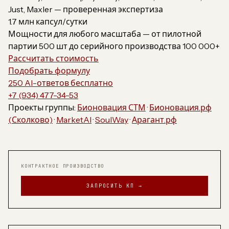
Just, Maxler — проверенная экспертиза
1.7 млн капсул/сутки
Мощности для любого масштаба — от пилотной
партии 500 шт до серийного производства 100 000+
Рассчитать стоимость
Подобрать формулу
250 AI-ответов бесплатно
+7 (934) 477-34-53
Проекты группы:
Бионовация СТМ
·
Бионовация.рф
(Сколково)
·
MarketAI
·
SoulWay
·
Арагант.рф
КОНТРАКТНОЕ ПРОИЗВОДСТВО
ЗАПРОСИТЬ КП →