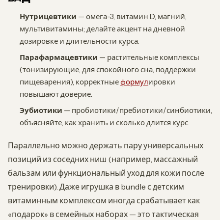
Нутрицевтики
— омега-3, витамин D, магний,
мультивитамины; делайте акцент на дневной
дозировке и длительности курса.
Парафармацевтики
— растительные комплексы
(тонизирующие, для спокойного сна, поддержки
пищеварения), корректные
формул
ировки
повышают доверие.
Эубиотики
— пробиотики/пребиотики/синбиотики,
объясняйте, как хранить и сколько длится курс.
Параллельно можно держать пару универсальных
позиций из соседних ниш (например, массажный
бальзам или функциональный уход для кожи после
тренировки). Даже игрушка в bundle с детским
витаминным комплексом иногда срабатывает как
«подарок» в семейных наборах — это тактическая