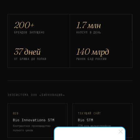
200+
1.7 млн
БРЕНДОВ ЗАПУЩЕНО
КАПСУЛ В ДЕНЬ
37 дней
140 млрд
ОТ БРИФА ДО ПОЛКИ
РЫНОК БАД РОССИИ
ЭКОСИСТЕМА ООО «БИОНОВАЦИЯ»
B2B
ТЕКУЩИЙ САЙТ
Bio Innovations STM
Bio STM
Контрактное производство
СТМ для маркетплейсов
полного цикла