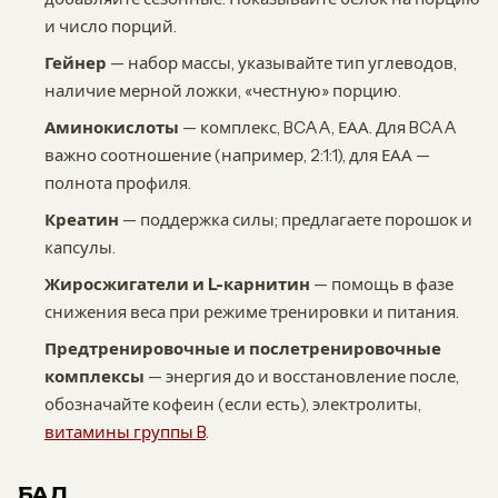
и число порций.
Гейнер
— набор массы, указывайте тип углеводов,
наличие мерной ложки, «честную» порцию.
Аминокислоты
— комплекс, BCAA, ЕАА. Для BCAA
важно соотношение (например, 2:1:1), для ЕАА —
полнота профиля.
Креатин
— поддержка силы; предлагаете порошок и
капсулы.
Жиросжигатели и L-карнитин
— помощь в фазе
снижения веса при режиме тренировки и питания.
Предтренировочные и послетренировочные
комплексы
— энергия до и восстановление после,
обозначайте кофеин (если есть), электролиты,
витамины группы B
.
БАД