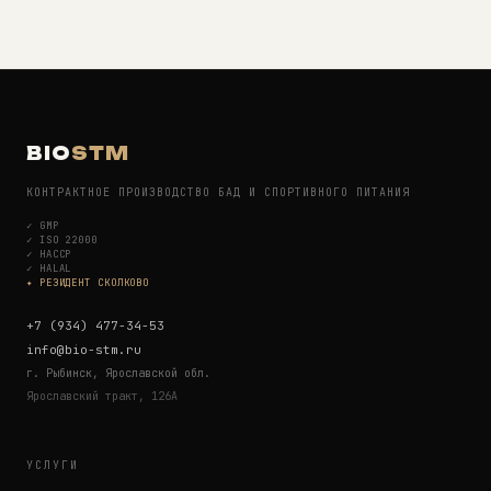
BIO
STM
КОНТРАКТНОЕ ПРОИЗВОДСТВО БАД И СПОРТИВНОГО ПИТАНИЯ
✓
GMP
✓
ISO 22000
✓
HACCP
✓
HALAL
✦ РЕЗИДЕНТ СКОЛКОВО
+7 (934) 477-34-53
info@bio-stm.ru
г. Рыбинск, Ярославской обл.
Ярославский тракт, 126А
УСЛУГИ