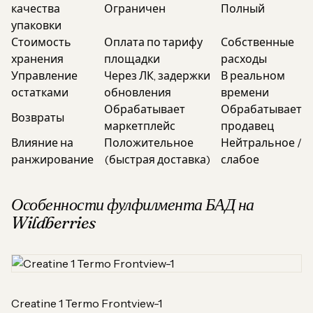
качества
Ограничен
Полный
упаковки
Стоимость
Оплата по тарифу
Собственные
хранения
площадки
расходы
Управление
Через ЛК, задержки
В реальном
остатками
обновления
времени
Обрабатывает
Обрабатывает
Возвраты
маркетплейс
продавец
Влияние на
Положительное
Нейтральное /
ранжирование
(быстрая доставка)
слабое
Особенности фулфилмента БАД на
Wildberries
Creatine 1 Termo Frontview-1