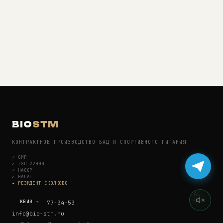
BIO
STM
КОНТРАКТНОЕ ПРОИЗВОДСТВО БАД И СПОРТИВНОГО ПИТАНИЯ
✓
GMP
✓
ISO 22000
✓
HACCP
✓
HALAL
✦ РЕЗИДЕНТ СКОЛКОВО
AI
ЧАТ
КВИЗ →
+7 (934) 477-34-53
info@bio-stm.ru