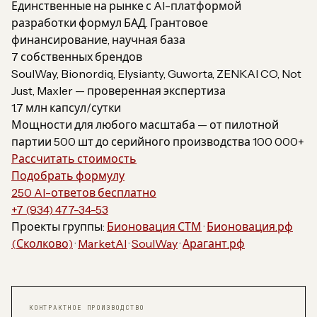
Единственные на рынке с AI-платформой
разработки формул БАД. Грантовое
финансирование, научная база
7 собственных брендов
SoulWay, Bionordiq, Elysianty, Guworta, ZENKAI CO, Not
Just, Maxler — проверенная экспертиза
1.7 млн капсул/сутки
Мощности для любого масштаба — от пилотной
партии 500 шт до серийного производства 100 000+
Рассчитать стоимость
Подобрать формулу
250 AI-ответов бесплатно
+7 (934) 477-34-53
Проекты группы:
Бионовация СТМ
·
Бионовация.рф
(Сколково)
·
MarketAI
·
SoulWay
·
Арагант.рф
КОНТРАКТНОЕ ПРОИЗВОДСТВО