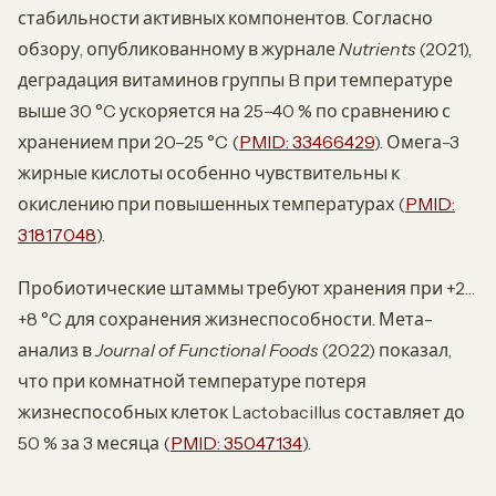
стабильности активных компонентов. Согласно
обзору, опубликованному в журнале
Nutrients
(2021),
деградация витаминов группы B при температуре
выше 30 °C ускоряется на 25–40 % по сравнению с
хранением при 20–25 °C (
PMID: 33466429
). Омега-3
жирные кислоты особенно чувствительны к
окислению при повышенных температурах (
PMID:
31817048
).
Пробиотические штаммы требуют хранения при +2…
+8 °C для сохранения жизнеспособности. Мета-
анализ в
Journal of Functional Foods
(2022) показал,
что при комнатной температуре потеря
жизнеспособных клеток Lactobacillus составляет до
50 % за 3 месяца (
PMID: 35047134
).