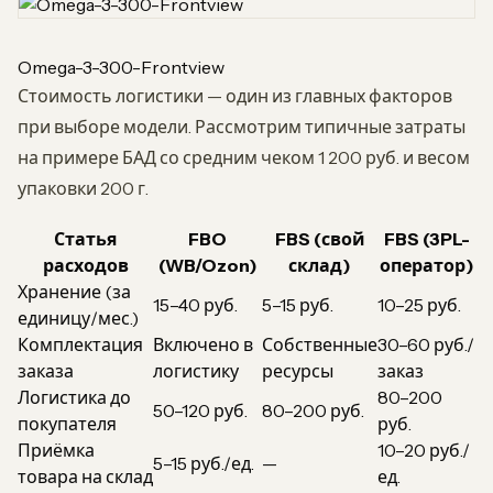
Omega-3-300-Frontview
Стоимость логистики — один из главных факторов
при выборе модели. Рассмотрим типичные затраты
на примере БАД со средним чеком 1 200 руб. и весом
упаковки 200 г.
Статья
FBO
FBS (свой
FBS (3PL-
расходов
(WB/Ozon)
склад)
оператор)
Хранение (за
15–40 руб.
5–15 руб.
10–25 руб.
единицу/мес.)
Комплектация
Включено в
Собственные
30–60 руб./
заказа
логистику
ресурсы
заказ
Логистика до
80–200
50–120 руб.
80–200 руб.
покупателя
руб.
Приёмка
10–20 руб./
5–15 руб./ед.
—
товара на склад
ед.