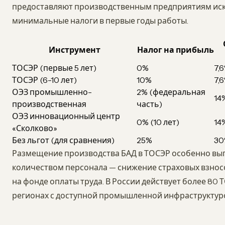
предоставляют производственным предприятиям иск
минимальные налоги в первые годы работы.
Инструмент
Налог на прибыль
ТОСЭР (первые 5 лет)
0%
7,
ТОСЭР (6-10 лет)
10%
7,
ОЭЗ промышленно-
2% (федеральная
14
производственная
часть)
ОЭЗ инновационный центр
0% (10 лет)
14
«Сколково»
Без льгот (для сравнения)
25%
30
Размещение производства БАД в ТОСЭР особенно выг
количеством персонала — снижение страховых взносо
на фонде оплаты труда. В России действует более 80
регионах с доступной промышленной инфраструктур