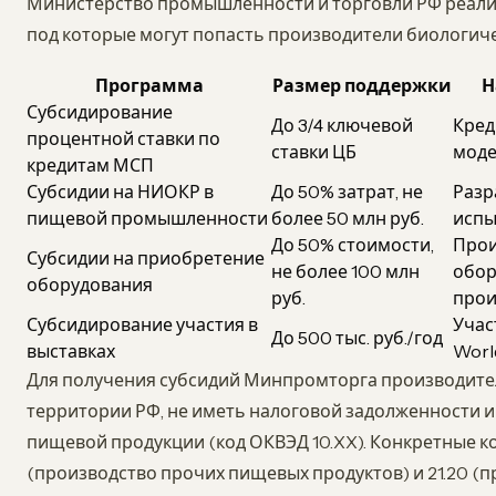
Министерство промышленности и торговли РФ реали
под которые могут попасть производители биологиче
Программа
Размер поддержки
Н
Субсидирование
До 3/4 ключевой
Кред
процентной ставки по
ставки ЦБ
мод
кредитам МСП
Субсидии на НИОКР в
До 50% затрат, не
Разр
пищевой промышленности
более 50 млн руб.
испы
До 50% стоимости,
Прои
Субсидии на приобретение
не более 100 млн
обор
оборудования
руб.
прои
Субсидирование участия в
Учас
До 500 тыс. руб./год
выставках
Worl
Для получения субсидий Минпромторга производите
территории РФ, не иметь налоговой задолженности и
пищевой продукции (код ОКВЭД 10.XX). Конкретные к
(производство прочих пищевых продуктов) и 21.20 (