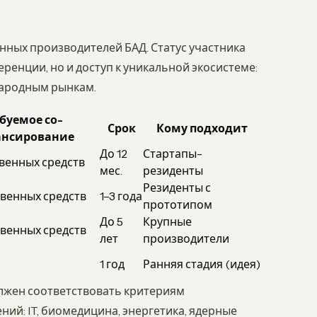
нных производителей БАД. Статус участника
ренции, но и доступ к уникальной экосистеме:
народным рынкам.
буемое со-
Срок
Кому подходит
нсирование
До 12
Стартапы-
венных средств
мес.
резиденты
Резиденты с
венных средств
1–3 года
прототипом
До 5
Крупные
венных средств
лет
производители
1 год
Ранняя стадия (идея)
олжен соответствовать критериям
ий: IT, биомедицина, энергетика, ядерные