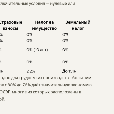
лючительные условия — нулевые или
Страховые
Налог на
Земельный
взносы
имущество
налог
6%
0%
0%
6%
0%
0%
%
0% (10 лет)
0%
%
0%
0%
%
2,2%
До 1,5%
одно для трудоёмких производств с большим
в с 30% до 7,6% даёт значительную экономию
 ТОСЭР, многие из которых расположены в
ой.