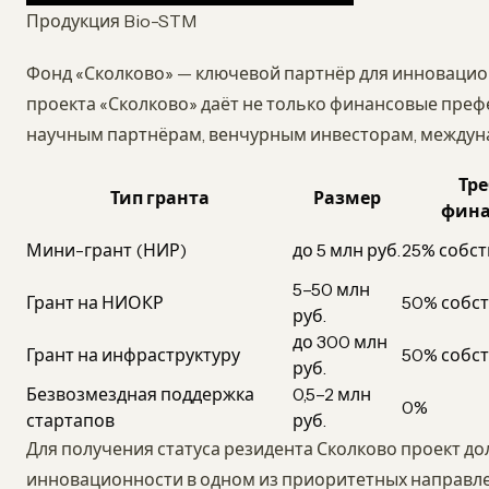
Продукция Bio-STM
Фонд «Сколково» — ключевой партнёр для инновацио
проекта «Сколково» даёт не только финансовые префе
научным партнёрам, венчурным инвесторам, между
Тре
Тип гранта
Размер
фина
Мини-грант (НИР)
до 5 млн руб.
25% собст
5–50 млн
Грант на НИОКР
50% собст
руб.
до 300 млн
Грант на инфраструктуру
50% собст
руб.
Безвозмездная поддержка
0,5–2 млн
0%
стартапов
руб.
Для получения статуса резидента Сколково проект д
инновационности в одном из приоритетных направлен