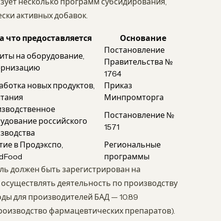
зует несколько программ субсидирования,
ски активных добавок.
а что предоставляется
Основание
Постановление
иты на оборудование,
Правительства №
ернизацию
1764
аботка новых продуктов,
Приказ
тания
Минпромторга
зводственное
Постановление №
удование российского
1571
зводства
тие в Продэкспо,
Региональные
dFood
программы
ль должен быть зарегистрирован на
 осуществлять деятельность по производству
оды для производителей БАД — 10.89
производство фармацевтических препаратов).