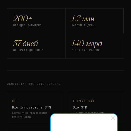
200+
1.7 млн
БРЕНДОВ ЗАПУЩЕНО
КАПСУЛ В ДЕНЬ
37 дней
140 млрд
ОТ БРИФА ДО ПОЛКИ
РЫНОК БАД РОССИИ
ЭКОСИСТЕМА ООО «БИОНОВАЦИЯ»
B2B
ТЕКУЩИЙ САЙТ
Bio Innovations STM
Bio STM
Контрактное производство
СТМ для маркетплейсов
полного цикла