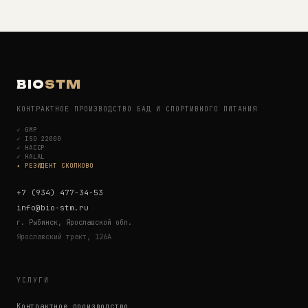
BIO
STM
КОНТРАКТНОЕ ПРОИЗВОДСТВО БАД И СПОРТИВНОГО ПИТАНИЯ
✓
GMP
✓
ISO 22000
✓
HACCP
✓
HALAL
✦ РЕЗИДЕНТ СКОЛКОВО
+7 (934) 477-34-53
info@bio-stm.ru
г. Рыбинск, Ярославской обл.
Ярославский тракт, 126А
УСЛУГИ
Контрактное производство