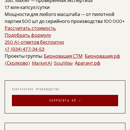
Just, Maxler — проверенная экспертиза
1.7 млн капсул/сутки
Мощности для любого масштаба — от пилотной
партии 500 шт до серийного производства 100 000+
Рассчитать стоимость
Подобрать формулу
250 AI-ответов бесплатно
+7 (934) 477-34-53
Проекты группы:
Бионовация СТМ
·
Бионовация.рф
(Сколково)
·
MarketAI
·
SoulWay
·
Арагант.рф
КОНТРАКТНОЕ ПРОИЗВОДСТВО
ЗАПРОСИТЬ КП →