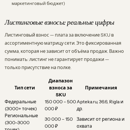
маркетинговый бюджет)
Листинговые взносы: реальные цифры
Листинговый взнос — плата за включение SKU в
ассортиментную матрицу сети. Это фиксированная
сумма, которая не зависит от объёма продаж. Важно
понимать: листинг не гарантирует продажи —
только присутствие на полке.
Диапазон
Тип сети
взноса за
Примечания
SKU
Федеральные
150 000 – 500
Apteka.ru, 36.6, Rigla и
(3000+ точек)
000 ₽
др.
Региональные
30 000 – 150
Зависит от региона и
(300–3000
000 ₽
охвата
точек)