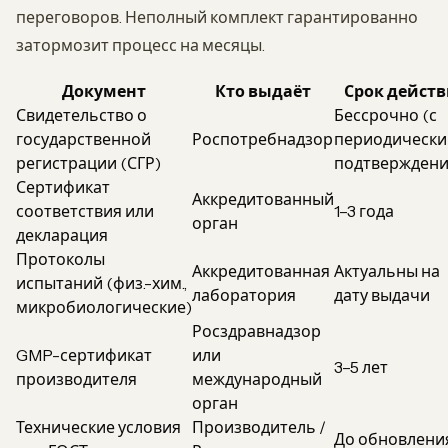
переговоров. Неполный комплект гарантированно
затормозит процесс на месяцы.
Документ
Кто выдаёт
Срок действ
Свидетельство о
Бессрочно (с
государственной
Роспотребнадзор
периодическ
регистрации (СГР)
подтверждени
Сертификат
Аккредитованный
соответствия или
1–3 года
орган
декларация
Протоколы
Аккредитованная
Актуальны на
испытаний (физ.-хим.,
лаборатория
дату выдачи
микробиологические)
Росздравнадзор
GMP-сертификат
или
3–5 лет
производителя
международный
орган
Технические условия
Производитель /
До обновлени