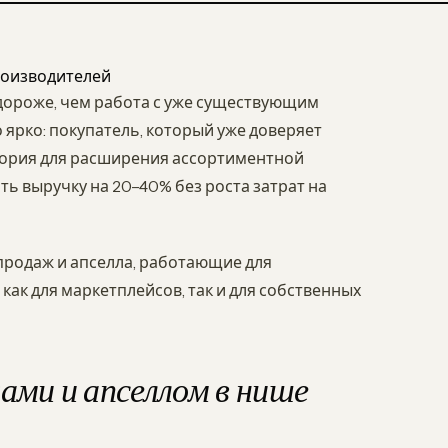
производителей
 дороже, чем работа с уже существующим
 ярко: покупатель, который уже доверяет
итория для расширения ассортиментной
ь выручку на 20–40% без роста затрат на
-продаж и апселла, работающие для
как для маркетплейсов, так и для собственных
ми и апселлом в нише