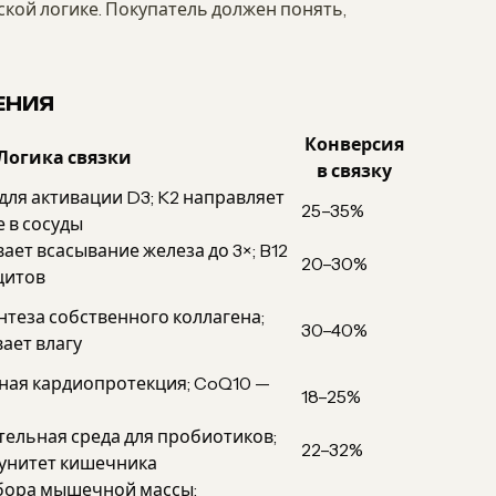
кой логике. Покупатель должен понять,
ЕНИЯ
Конверсия
Логика связки
в связку
ля активации D3; K2 направляет
25–35%
е в сосуды
ает всасывание железа до 3×; B12
20–30%
цитов
нтеза собственного коллагена;
30–40%
ает влагу
ная кардиопротекция; CoQ10 —
18–25%
ельная среда для пробиотиков;
22–32%
унитет кишечника
абора мышечной массы: