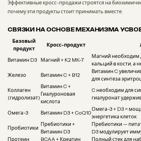
Эффективные кросс-продажи строятся на биохимичес
почему эти продукты стоит принимать вместе.
СВЯЗКИ НА ОСНОВЕ МЕХАНИЗМА УСВО
Базовый
Кросс-продукт
продукт
Магний необходим д
Витамин D3
Магний + K2 MK-7
кальций в кости, а н
Витамин C увеличив
Железо
Витамин C + B12
для синтеза эритро
Витамин C +
Коллаген
C необходим для си
Гиалуроновая
(гидролизат)
гиалуронат удержив
кислота
Омега-3 + D3 = мощ
Омега-3
Витамин D3 + CoQ10
энергетика клеток
Пребиотики +
Пребиотики — питат
Пробиотики
Витамин D3
D3 модулирует имм
Протеин
BCAA + Креатин
Полный стек для н