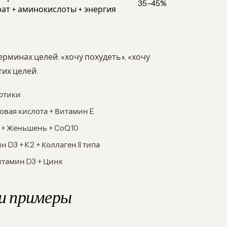
35–45%
ат + аминокислоты + энергия
ерминах целей: «хочу похудеть», «хочу
тих целей:
иотики
овая кислота + Витамин E
 + Женьшень + CoQ10
D3 + K2 + Коллаген II типа
итамин D3 + Цинк
и примеры