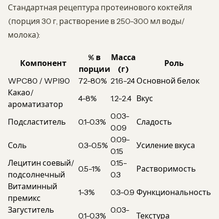
Стандартная рецептура протеинового коктейля
(порция 30 г, растворение в 250-300 мл воды/
молока):
% в
Масса
Компонент
Роль
порции
(г)
WPC80 / WPI90
72-80%
21.6-24
Основной белок
Какао/
4-8%
1.2-2.4
Вкус
ароматизатор
0.03-
Подсластитель
0.1-0.3%
Сладость
0.09
0.09-
Соль
0.3-0.5%
Усиление вкуса
0.15
Лецитин соевый/
0.15-
0.5-1%
Растворимость
подсолнечный
0.3
Витаминный
1-3%
0.3-0.9
Функциональность
премикс
Загуститель
0.03-
0.1-0.3%
Текстура