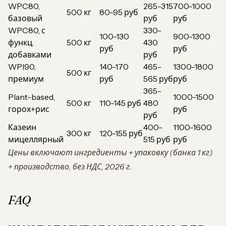
WPC80,
265-315
700-1000
500 кг
80-95 руб
базовый
руб
руб
WPC80, с
330-
100-130
900-1300
функц.
500 кг
430
руб
руб
добавками
руб
WPI90,
140-170
465-
1300-1800
500 кг
премиум
руб
565 руб
руб
365-
Plant-based,
1000-1500
500 кг
110-145 руб
480
горох+рис
руб
руб
Казеин
400-
1100-1600
300 кг
120-155 руб
мицеллярный
515 руб
руб
Цены включают ингредиенты + упаковку (банка 1 кг)
+ производство, без НДС, 2026 г.
FAQ