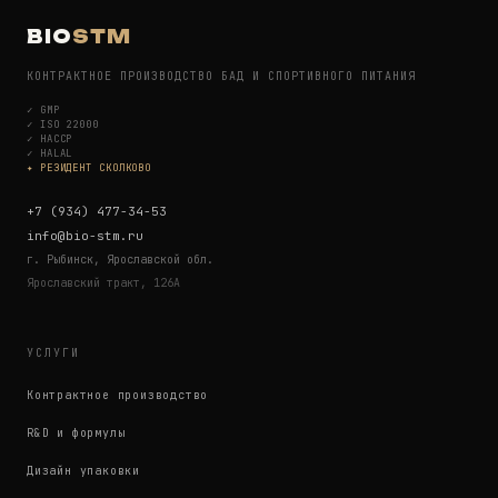
BIO
STM
КОНТРАКТНОЕ ПРОИЗВОДСТВО БАД И СПОРТИВНОГО ПИТАНИЯ
✓
GMP
✓
ISO 22000
✓
HACCP
✓
HALAL
✦ РЕЗИДЕНТ СКОЛКОВО
+7 (934) 477-34-53
info@bio-stm.ru
г. Рыбинск, Ярославской обл.
Ярославский тракт, 126А
УСЛУГИ
Контрактное производство
R&D и формулы
Дизайн упаковки