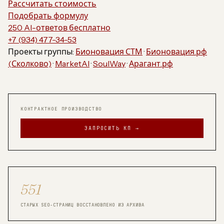
Рассчитать стоимость
Подобрать формулу
250 AI-ответов бесплатно
+7 (934) 477-34-53
Проекты группы:
Бионовация СТМ
·
Бионовация.рф
(Сколково)
·
MarketAI
·
SoulWay
·
Арагант.рф
КОНТРАКТНОЕ ПРОИЗВОДСТВО
ЗАПРОСИТЬ КП →
551
СТАРЫХ SEO-СТРАНИЦ ВОССТАНОВЛЕНО ИЗ АРХИВА