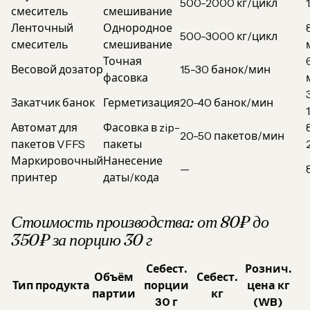
500-2000 кг/цикл
смеситель
смешивание
Ленточный
Однородное
500-3000 кг/цикл
смеситель
смешивание
Точная
Весовой дозатор
15-30 банок/мин
фасовка
Закатчик банок
Герметизация
20-40 банок/мин
Автомат для
Фасовка в zip-
20-50 пакетов/мин
пакетов VFFS
пакеты
Маркировочный
Нанесение
—
принтер
даты/кода
Стоимость производства: от 80₽ до
350₽ за порцию 30 г
Себест.
Рознич.
Объём
Себест.
Тип продукта
порции
цена кг
партии
кг
30 г
(WB)