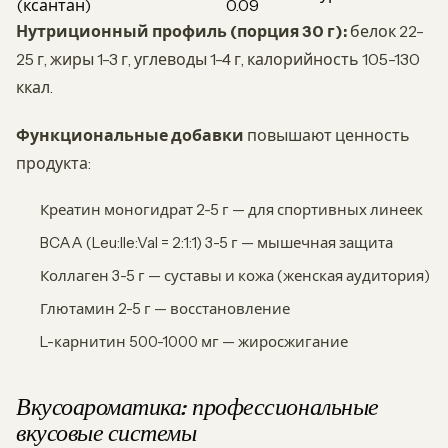
(ксантан)
0.09
Нутриционный профиль (порция 30 г):
белок 22-
25 г, жиры 1-3 г, углеводы 1-4 г, калорийность 105-130
ккал.
Функциональные добавки
повышают ценность
продукта:
Креатин моногидрат 2-5 г — для спортивных линеек
BCAA (Leu:Ile:Val = 2:1:1) 3-5 г — мышечная защита
Коллаген 3-5 г — суставы и кожа (женская аудитория)
Глютамин 2-5 г — восстановление
L-карнитин 500-1000 мг — жиросжигание
Вкусоароматика: профессиональные
вкусовые системы