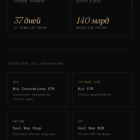
БРЕНДОВ ЗАПУЩЕНО
КАПСУЛ В ДЕНЬ
37 дней
140 млрд
ОТ БРИФА ДО ПОЛКИ
РЫНОК БАД РОССИИ
ЭКОСИСТЕМА ООО «БИОНОВАЦИЯ»
B2B
ТЕКУЩИЙ САЙТ
Bio Innovations STM
Bio STM
Контрактное производство
СТМ для маркетплейсов
полного цикла
РИТЕЙЛ
ОПТ
Soul Way Shop
Soul Way B2B
Розничный магазин продукции
Оптовая B2B платформа