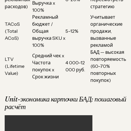
Выручка x
расходов)
стратегию
100%
Рекламный
Учитывает
TACoS
бюджет /
органические
(Total
Общая
5–12%
продажи,
ACoS)
выручка SKU x
вызванные
100%
рекламой
БАД — высокая
Средний чек x
LTV
повторяемость
Частота
4 000–12
(Lifetime
(60–70%
покупок x
000 руб.
Value)
повторных
Срок жизни
покупок)
Unit-экономика карточки БАД: пошаговый
расчёт