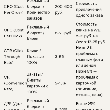
Рекламный
Стоимость
CPO (Cost
бюджет /
200–600
привлечения
Per Order)
Количество
руб.
одного заказа
заказов
Стоимость
Рекламный
CPC (Cost
клика; на WB:
бюджет /
8–25 руб.
Per Click)
8–15 руб., на
Клики
Ozon: 12–25 руб.
Ниже 3% —
CTR (Click-
Клики /
проблема с
Through
Показы x
3–8%
главным фото
Rate)
100%
или ценой
Ниже 5% —
Заказы /
CR
проблема с
Визиты
(Conversion
5–15%
карточкой
карточки x
Rate)
(описание,
100%
отзывы, цена)
Рекламный
ДРР (Доля
Выше 25% —
бюджет /
рекламных
8–20%
пересмотреть