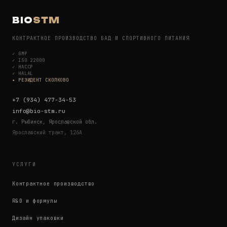
BIO
STM
КОНТРАКТНОЕ ПРОИЗВОДСТВО БАД И СПОРТИВНОГО ПИТАНИЯ
✓
GMP
✓
ISO 22000
✓
HACCP
✓
HALAL
✦ РЕЗИДЕНТ СКОЛКОВО
+7 (934) 477-34-53
info@bio-stm.ru
г. Рыбинск, Ярославской обл.
Ярославский тракт, 126А
УСЛУГИ
Контрактное производство
R&D и формулы
Дизайн упаковки