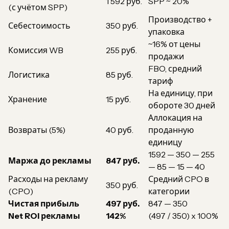
1 592 руб.
SPP ~ 20%
(с учётом SPP)
Производство +
Себестоимость
350 руб.
упаковка
~16% от цены
Комиссия WB
255 руб.
продажи
FBO, средний
Логистика
85 руб.
тариф
На единицу, при
Хранение
15 руб.
обороте 30 дней
Аллокация на
Возвраты (5%)
40 руб.
проданную
единицу
1592 — 350 — 255
Маржа до рекламы
847 руб.
— 85 — 15 — 40
Расходы на рекламу
Средний CPO в
350 руб.
(CPO)
категории
Чистая прибыль
497 руб.
847 — 350
Net ROI рекламы
142%
(497 / 350) x 100%