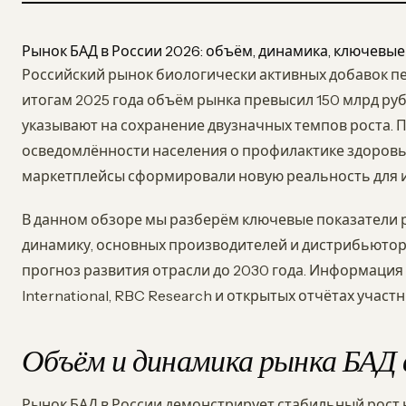
Рынок БАД в России 2026: объём, динамика, ключевые
Российский рынок биологически активных добавок пе
итогам 2025 года объём рынка превысил 150 млрд руб
указывают на сохранение двузначных темпов роста.
осведомлённости населения о профилактике здоровь
маркетплейсы сформировали новую реальность для и
В данном обзоре мы разберём ключевые показатели ры
динамику, основных производителей и дистрибьютор
прогноз развития отрасли до 2030 года. Информация
International, RBC Research и открытых отчётах участ
Объём и динамика рынка БАД 
Рынок БАД в России демонстрирует стабильный рост н