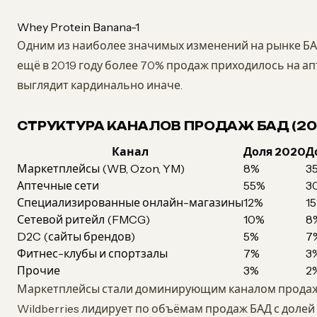
Whey Protein Banana-1
Одним из наиболее значимых изменений на рынке БА
ещё в 2019 году более 70% продаж приходилось на апт
выглядит кардинально иначе.
СТРУКТУРА КАНАЛОВ ПРОДАЖ БАД (20
Канал
Доля 2020
Д
Маркетплейсы (WB, Ozon, YM)
8%
3
Аптечные сети
55%
3
Специализированные онлайн-магазины
12%
1
Сетевой ритейл (FMCG)
10%
8
D2C (сайты брендов)
5%
7
Фитнес-клубы и спортзалы
7%
3
Прочие
3%
2
Маркетплейсы стали доминирующим каналом продаж, 
Wildberries лидирует по объёмам продаж БАД с долей