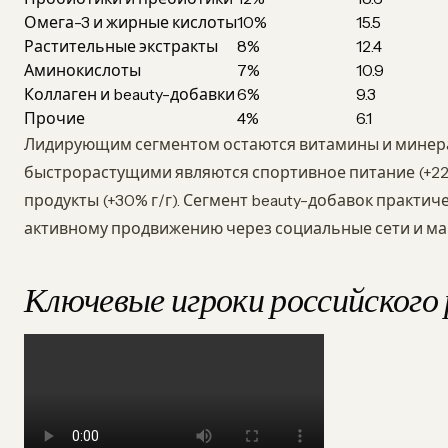
Омега-3 и жирные кислоты
10%
15.5
Растительные экстракты
8%
12.4
Аминокислоты
7%
10.9
Коллаген и beauty-добавки
6%
9.3
Прочие
4%
6.1
Лидирующим сегментом остаются витамины и минера
быстрорастущими являются спортивное питание (+22% 
продукты (+30% г/г). Сегмент beauty-добавок практич
активному продвижению через социальные сети и ма
Ключевые игроки российского