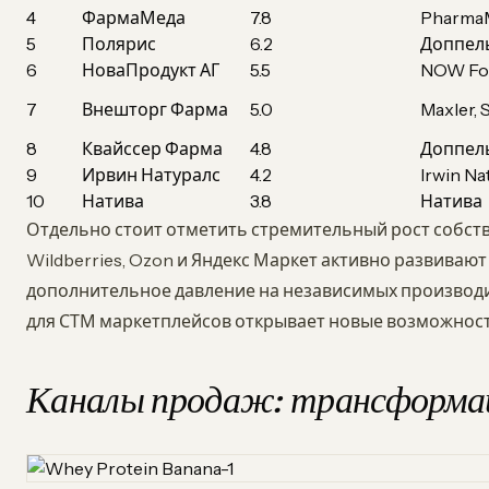
4
ФармаМеда
7.8
Pharma
5
Полярис
6.2
Доппель
6
НоваПродукт АГ
5.5
NOW Fo
7
Внешторг Фарма
5.0
Maxler,
8
Квайссер Фарма
4.8
Доппел
9
Ирвин Натуралс
4.2
Irwin Na
10
Натива
3.8
Натива
Отдельно стоит отметить стремительный рост собст
Wildberries, Ozon и Яндекс Маркет активно развивают
дополнительное давление на независимых производи
для СТМ маркетплейсов открывает новые возможност
Каналы продаж: трансформа