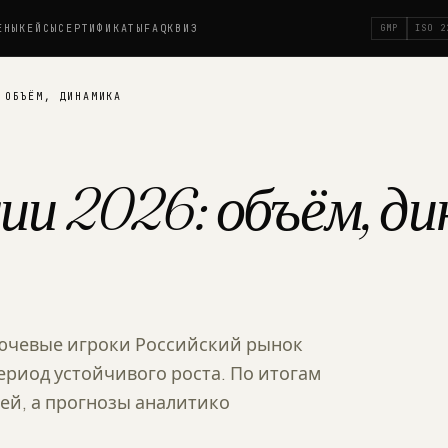
ЕНЫ
КЕЙСЫ
СЕРТИФИКАТЫ
FAQ
КВИЗ
GMP
ISO 2
 ОБЪЁМ, ДИНАМИКА
ии 2026: объём, д
лючевые игроки Российский рынок
риод устойчивого роста. По итогам
ей, а прогнозы аналитико