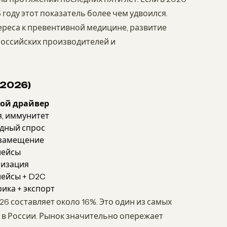
5 году этот показатель более чем удвоился.
реса к превентивной медицине, развитие
оссийских производителей и
2026)
ой драйвер
, иммунитет
дный спрос
замещение
лейсы
изация
ейсы + D2C
ика + экспорт
6 составляет около 16%. Это один из самых
 в России. Рынок значительно опережает