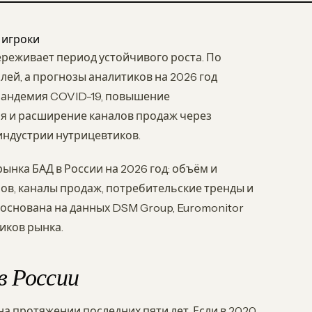
 игроки
реживает период устойчивого роста. По
лей, а прогнозы аналитиков на 2026 год
 Пандемия COVID-19, повышение
я и расширение каналов продаж через
ндустрии нутрицевтиков.
нка БАД в России на 2026 год: объём и
ов, каналы продаж, потребительские тренды и
 основана на данных DSM Group, Euromonitor
ников рынка.
в России
а протяжении последних пяти лет. Если в 2020