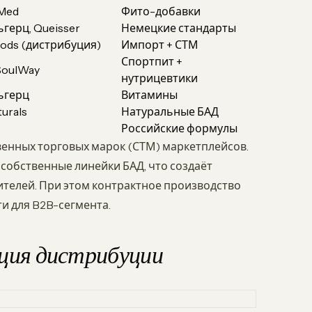
Med
Фито-добавки
герц, Queisser
Немецкие стандарты
ods (дистрибуция)
Импорт + СТМ
Спортпит +
 SoulWay
нутрицевтики
ьгерц
Витамины
turals
Натуральные БАД
Российские формулы
венных торговых марок (СТМ) маркетплейсов.
 собственные линейки БАД, что создаёт
телей. При этом контрактное производство
и для B2B-сегмента.
ция дистрибуции