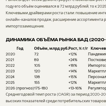
году его объём оценивался в 72 млрд рублей, то к 202
Ключевыми драйверами роста стали: повышение инте
онлайн-каналов продаж, расширение ассортимента р
импортозамещение.
ДИНАМИКА ОБЪЁМА РЫНКА БАД (2020-
Год
Объём, млрд руб.
Рост, % г/г
Ключев
2020
72
+12%
Пандемия
2021
89
+24%
Посткови
2022
105
+18%
Импорто
2023
120
+14%
Маркетп
2024
138
+15%
Персонал
2025
155
+12%
Маркетпл
2026 (прогноз)
175-180
+13-16%
Регулятор
Среднегодовой темп роста (CAGR) за период 2020-202
высоких показателей среди потребительских товаров