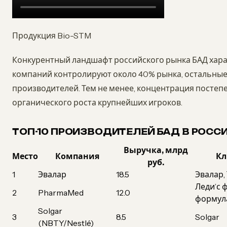
Продукция Bio-STM
Конкурентный ландшафт российского рынка БАД хара
компаний контролируют около 40% рынка, остальные 
производителей. Тем не менее, концентрация постепе
органического роста крупнейших игроков.
ТОП-10 ПРОИЗВОДИТЕЛЕЙ БАД В РОССИ
Выручка, млрд
Место
Компания
Кл
руб.
1
Эвалар
18.5
Эвалар,
Леди’с 
2
PharmaMed
12.0
формул
Solgar
3
8.5
Solgar
(NBTY/Nestlé)