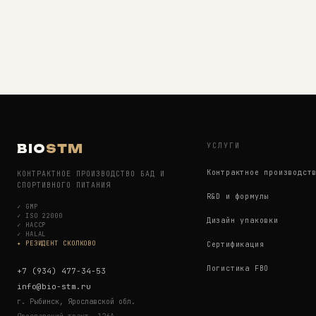
УСЛУГИ
BIO
STM
Контрактное производст
КОНТРАКТНОЕ ПРОИЗВОДСТВО БАД И
СПОРТИВНОГО ПИТАНИЯ
R&D и формулы
✓
GMP
✓
ISO 22000
Дизайн упаковки
✓
HACCP
✓
HALAL
✦ РЕЗИДЕНТ СКОЛКОВО
Сертификация
Логистика FBO
+7 (934) 477-34-53
info@bio-stm.ru
г. Рыбинск, Ярославской обл.