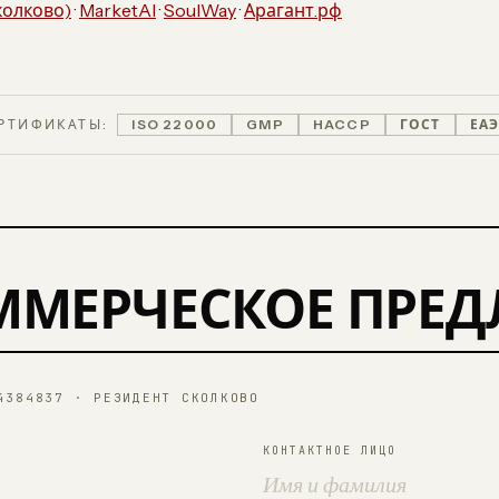
колково)
·
MarketAI
·
SoulWay
·
Арагант.рф
РТИФИКАТЫ:
ISO 22000
GMP
HACCP
ГОСТ
ЕА
ММЕРЧЕСКОЕ ПРЕ
4384837 · РЕЗИДЕНТ СКОЛКОВО
КОНТАКТНОЕ ЛИЦО