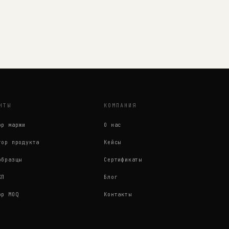
НТЫ
КОМПАНИЯ
ор маржи
О нас
тор продукта
Кейсы
образцы
Сертификаты
КП
Блог
ор MOQ
Контакты