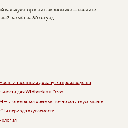
ый калькулятор юнит-экономики — введите
ый расчёт за 30 секунд.
ость инвестиций до запуска производства
ности для Wildberries и Ozon
ТМ — и ответы, которые вы точно хотите услышать
ROI и периода окупаемости
хнология