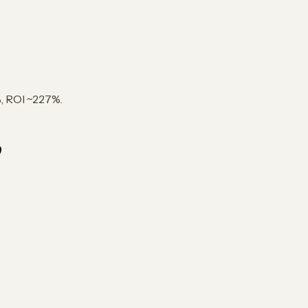
 ROI ~227%.
р