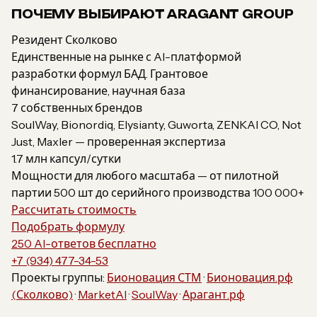
ПОЧЕМУ ВЫБИРАЮТ ARAGANT GROUP
Резидент Сколково
Единственные на рынке с AI-платформой
разработки формул БАД. Грантовое
финансирование, научная база
7 собственных брендов
SoulWay, Bionordiq, Elysianty, Guworta, ZENKAI CO, Not
Just, Maxler — проверенная экспертиза
1.7 млн капсул/сутки
Мощности для любого масштаба — от пилотной
партии 500 шт до серийного производства 100 000+
Рассчитать стоимость
Подобрать формулу
250 AI-ответов бесплатно
+7 (934) 477-34-53
Проекты группы:
Бионовация СТМ
·
Бионовация.рф
(Сколково)
·
MarketAI
·
SoulWay
·
Арагант.рф