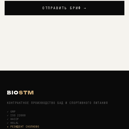
ОТПРАВИТЬ БРИФ →
BIO
STM
КОНТРАКТНОЕ ПРОИЗВОДСТВО БАД И СПОРТИВНОГО ПИТАНИЯ
✓
GMP
✓
ISO 22000
✓
HACCP
✓
HALAL
✦ РЕЗИДЕНТ СКОЛКОВО