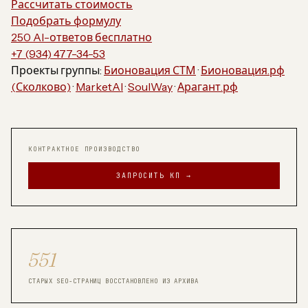
Рассчитать стоимость
Подобрать формулу
250 AI-ответов бесплатно
+7 (934) 477-34-53
Проекты группы:
Бионовация СТМ
·
Бионовация.рф
(Сколково)
·
MarketAI
·
SoulWay
·
Арагант.рф
КОНТРАКТНОЕ ПРОИЗВОДСТВО
ЗАПРОСИТЬ КП →
551
СТАРЫХ SEO-СТРАНИЦ ВОССТАНОВЛЕНО ИЗ АРХИВА