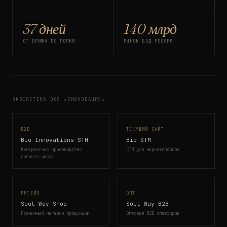
37 дней
140 млрд
ОТ БРИФА ДО ПОЛКИ
РЫНОК БАД РОССИИ
ЭКОСИСТЕМА ООО «БИОНОВАЦИЯ»
B2B
ТЕКУЩИЙ САЙТ
Bio Innovations STM
Bio STM
Контрактное производство
СТМ для маркетплейсов
полного цикла
РИТЕЙЛ
ОПТ
Soul Way Shop
Soul Way B2B
Розничный магазин продукции
Оптовая B2B платформа