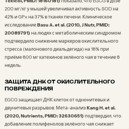
Toxicol, PMID: 18160181)
показало, что EGCG в дозе
200 мг/кг у мышей увеличивал активность SOD на
42% и GPx на 37% в тканях печени. Клиническое
исследование
Basu A. et al. (2010, J Nutr, PMID:
20089791)
на людях с метаболическим синдромом
подтвердило снижение маркеров окислительного
стресса (малонового диальдегида) на 18% при
приёме 800 мг катехинов зелёного чая в течение 8
недель.
ЗАЩИТА ДНК ОТ ОКИСЛИТЕЛЬНОГО
ПОВРЕЖДЕНИЯ
EGCG защищает ДНК клеток от однонитевых и
двунитевых разрывов. Мета-анализ
Kang H. et al.
(2020, Nutrients, PMID: 32630651)
подтвердил, что
добавление полифенолов зелёного чая снижает