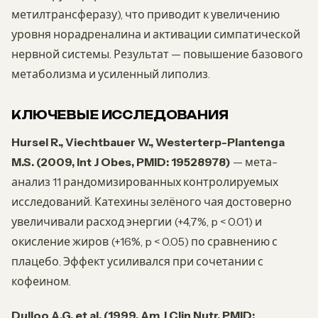
метилтрансферазу), что приводит к увеличению
уровня норадреналина и активации симпатической
нервной системы. Результат — повышение базового
метаболизма и усиленный липолиз.
КЛЮЧЕВЫЕ ИССЛЕДОВАНИЯ
Hursel R., Viechtbauer W., Westerterp-Plantenga
M.S. (2009, Int J Obes, PMID: 19528978)
— мета-
анализ 11 рандомизированных контролируемых
исследований. Катехины зелёного чая достоверно
увеличивали расход энергии (+4,7%, p < 0.01) и
окисление жиров (+16%, p < 0.05) по сравнению с
плацебо. Эффект усиливался при сочетании с
кофеином.
Dulloo A.G. et al. (1999, Am J Clin Nutr, PMID: