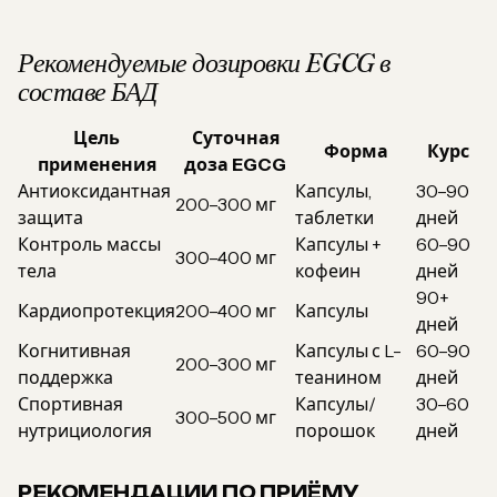
Рекомендуемые дозировки EGCG в
составе БАД
Цель
Суточная
Форма
Курс
применения
доза EGCG
Антиоксидантная
Капсулы,
30–90
200–300 мг
защита
таблетки
дней
Контроль массы
Капсулы +
60–90
300–400 мг
тела
кофеин
дней
90+
Кардиопротекция
200–400 мг
Капсулы
дней
Когнитивная
Капсулы с L-
60–90
200–300 мг
поддержка
теанином
дней
Спортивная
Капсулы/
30–60
300–500 мг
нутрициология
порошок
дней
РЕКОМЕНДАЦИИ ПО ПРИЁМУ