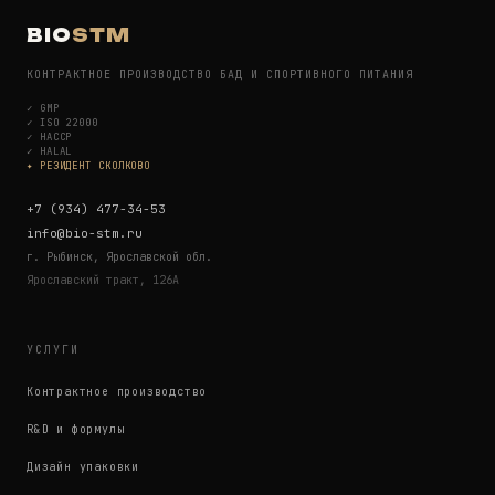
BIO
STM
КОНТРАКТНОЕ ПРОИЗВОДСТВО БАД И СПОРТИВНОГО ПИТАНИЯ
✓
GMP
✓
ISO 22000
✓
HACCP
✓
HALAL
✦ РЕЗИДЕНТ СКОЛКОВО
+7 (934) 477-34-53
info@bio-stm.ru
г. Рыбинск, Ярославской обл.
Ярославский тракт, 126А
УСЛУГИ
Контрактное производство
R&D и формулы
Дизайн упаковки