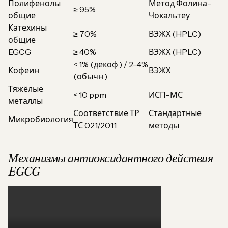
Полифенолы
Метод Фолина-
≥ 95%
общие
Чокальтеу
Катехины
≥ 70%
ВЭЖХ (HPLC)
общие
EGCG
≥ 40%
ВЭЖХ (HPLC)
< 1% (декоф.) / 2–4%
Кофеин
ВЭЖХ
(обычн.)
Тяжёлые
< 10 ppm
ИСП-МС
металлы
Соответствие ТР
Стандартные
Микробиология
ТС 021/2011
методы
Механизмы антиоксидантного действия
EGCG