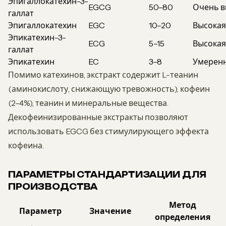
Эпигаллокатехин-3-
EGCG
50–80
Очень в
галлат
Эпигаллокатехин
EGC
10–20
Высокая
Эпикатехин-3-
ECG
5–15
Высокая
галлат
Эпикатехин
EC
3–8
Умерен
Помимо катехинов, экстракт содержит L-теанин
(аминокислоту, снижающую тревожность), кофеин
(2–4%), теанин и минеральные вещества.
Декофеинизированные экстракты позволяют
использовать EGCG без стимулирующего эффекта
кофеина.
ПАРАМЕТРЫ СТАНДАРТИЗАЦИИ ДЛЯ
ПРОИЗВОДСТВА
Метод
Параметр
Значение
определения