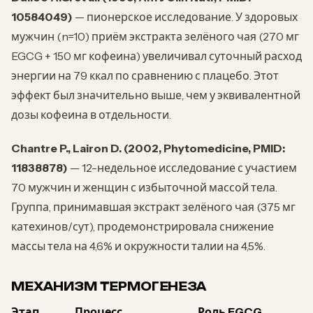
10584049)
— пионерское исследование. У здоровых
мужчин (n=10) приём экстракта зелёного чая (270 мг
EGCG + 150 мг кофеина) увеличивал суточный расход
энергии на 79 ккал по сравнению с плацебо. Этот
эффект был значительно выше, чем у эквивалентной
дозы кофеина в отдельности.
Chantre P., Lairon D. (2002, Phytomedicine, PMID:
11838878)
— 12-недельное исследование с участием
70 мужчин и женщин с избыточной массой тела.
Группа, принимавшая экстракт зелёного чая (375 мг
катехинов/сут), продемонстрировала снижение
массы тела на 4,6% и окружности талии на 4,5%.
МЕХАНИЗМ ТЕРМОГЕНЕЗА
Этап
Процесс
Роль EGCG