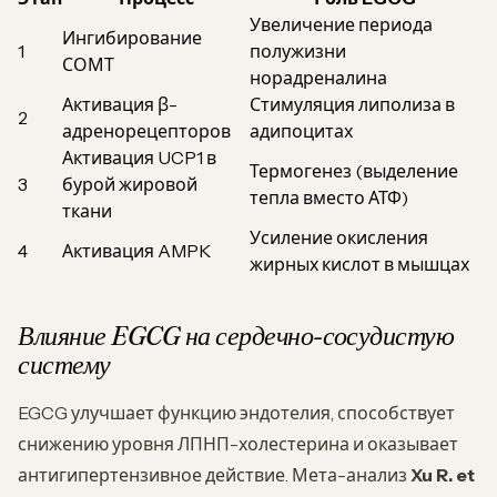
Увеличение периода
Ингибирование
1
полужизни
СОМТ
норадреналина
Активация β-
Стимуляция липолиза в
2
адренорецепторов
адипоцитах
Активация UCP1 в
Термогенез (выделение
3
бурой жировой
тепла вместо АТФ)
ткани
Усиление окисления
4
Активация AMPK
жирных кислот в мышцах
Влияние EGCG на сердечно-сосудистую
систему
EGCG улучшает функцию эндотелия, способствует
снижению уровня ЛПНП-холестерина и оказывает
антигипертензивное действие. Мета-анализ
Xu R. et