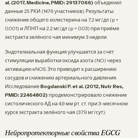
al. (2017, Medicine, PMID: 29137066)
объединил
данные 25 РКИ (1476 участников). Результаты:
снижение общего холестерина на 7,2 мг/дл (p <
0.001) и ЛПНП на 2,2 мг/дл (p = 0.03) при приёме
экстракта зелёного чая минимум 3 недели.
Эндотелиальная функция улучшается за счёт
стимуляции выработки оксида азота (NO) через
активацию eNOS. Это приводит к расширению
сосудов и снижению артериального давления.
Исследование
Bogdanski P. et al. (2012, Nutr Res,
PMID: 22464802)
продемонстрировало снижение
систолического АД на 4,9 мм рт. ст. при 3-месячном
курсе экстракта зелёного чая (379 мг/сут).
Нейропротекторные свойства EGCG