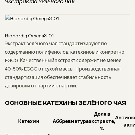
экстракта зелёного чая
Bionordiq Omega3-01
Экстракт зелёного чая стандартизируют по
содержанию полифенолов, катехинов и конкретно
EGCG. Качественный экстракт содержит не менее
40–50% EGCG от сухой массы. Производственная
стандартизация обеспечивает стабильность
дозировки от партии к партии.
ОСНОВНЫЕ КАТЕХИНЫ ЗЕЛЁНОГО ЧАЯ
Доля в
Антиок
Катехин
Аббревиатура
экстракте,
акт
%