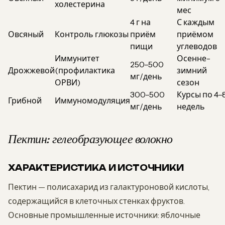
холестерина
мес
4 г на
С каждым
Овсяный
Контроль глюкозы
приём
приёмом
пищи
углеводов
Иммунитет
Осенне-
250–500
Дрожжевой
(профилактика
зимний
мг/день
ОРВИ)
сезон
300–500
Курсы по 4–
Грибной
Иммуномодуляция
мг/день
недель
Пектин: гелеобразующее волокно
ХАРАКТЕРИСТИКА И ИСТОЧНИКИ
Пектин — полисахарид из галактуроновой кислоты,
содержащийся в клеточных стенках фруктов.
Основные промышленные источники: яблочные