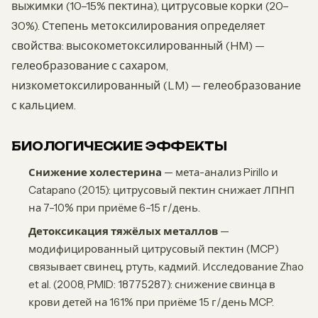
выжимки (10–15% пектина), цитрусовые корки (20–
30%). Степень метоксилирования определяет
свойства: высокометоксилированный (HM) —
гелеобразование с сахаром,
низкометоксилированный (LM) — гелеобразование
с кальцием.
БИОЛОГИЧЕСКИЕ ЭФФЕКТЫ
Снижение холестерина
— мета-анализ Pirillo и
Catapano (2015): цитрусовый пектин снижает ЛПНП
на 7–10% при приёме 6–15 г/день.
Детоксикация тяжёлых металлов
—
модифицированный цитрусовый пектин (MCP)
связывает свинец, ртуть, кадмий. Исследование Zhao
et al. (2008, PMID: 18775287): снижение свинца в
крови детей на 161% при приёме 15 г/день MCP.