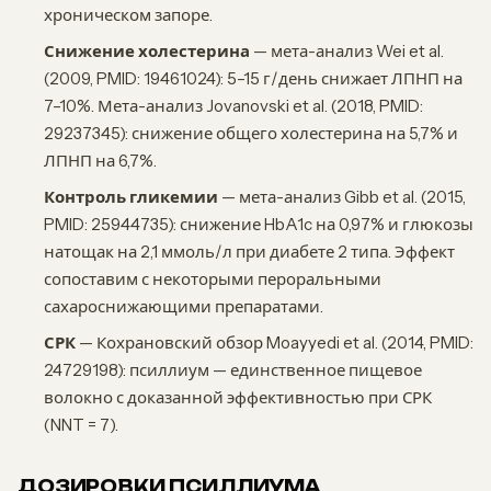
хроническом запоре.
Снижение холестерина
— мета-анализ Wei et al.
(2009, PMID: 19461024): 5–15 г/день снижает ЛПНП на
7–10%. Мета-анализ Jovanovski et al. (2018, PMID:
29237345): снижение общего холестерина на 5,7% и
ЛПНП на 6,7%.
Контроль гликемии
— мета-анализ Gibb et al. (2015,
PMID: 25944735): снижение HbA1c на 0,97% и глюкозы
натощак на 2,1 ммоль/л при диабете 2 типа. Эффект
сопоставим с некоторыми пероральными
сахароснижающими препаратами.
СРК
— Кохрановский обзор Moayyedi et al. (2014, PMID:
24729198): псиллиум — единственное пищевое
волокно с доказанной эффективностью при СРК
(NNT = 7).
ДОЗИРОВКИ ПСИЛЛИУМА