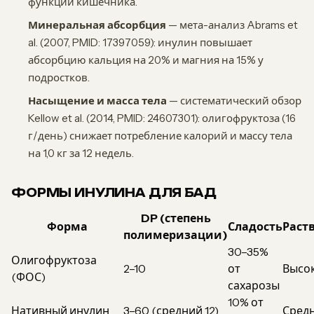
функции кишечника.
Минеральная абсорбция
— мета-анализ Abrams et
al. (2007, PMID: 17397059): инулин повышает
абсорбцию кальция на 20% и магния на 15% у
подростков.
Насыщение и масса тела
— систематический обзор
Kellow et al. (2014, PMID: 24607301): олигофруктоза (16
г/день) снижает потребление калорий и массу тела
на 1,0 кг за 12 недель.
ФОРМЫ ИНУЛИНА ДЛЯ БАД
DP (степень
Форма
Сладость
Раст
полимеризации)
30–35%
Олигофруктоза
2–10
от
Высо
(ФОС)
сахарозы
10% от
Нативный инулин
3–60 (средний 12)
Сред