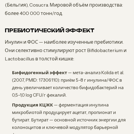
(Бельгия), Cosucra. Мировой объём производства:
более 400 000 тонн/год.
ПРЕБИОТИЧЕСКИЙ ЭФФЕКТ
Инулин и ФОС — наиболее изученные пребиотики.
Они селективно стимулируют рост Bifidobacterium и
Lactobacillus в толстой кишке:
Бифидогенный эффект
— мета-анализ Kolida et al.
(2007, PMID: 17306110): приём 5–8 г инулина/ФОС в
день увеличивает количество бифидобактерий на
0,5–1,0 log CFU/г фекалий.
Продукция КЦЖК
— ферментация инулина
микробиотой продуцирует ацетат, пропионат и
бутират. Бутират — основной источник энергии для
колоноцитов и ключевой модулятор барьерной