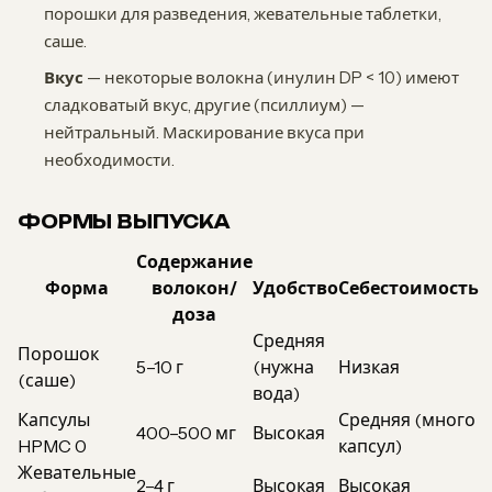
порошки для разведения, жевательные таблетки,
саше.
Вкус
— некоторые волокна (инулин DP < 10) имеют
сладковатый вкус, другие (псиллиум) —
нейтральный. Маскирование вкуса при
необходимости.
ФОРМЫ ВЫПУСКА
Содержание
Форма
волокон/
Удобство
Себестоимость
доза
Средняя
Порошок
5–10 г
(нужна
Низкая
(саше)
вода)
Капсулы
Средняя (много
400–500 мг
Высокая
HPMC 0
капсул)
Жевательные
2–4 г
Высокая
Высокая