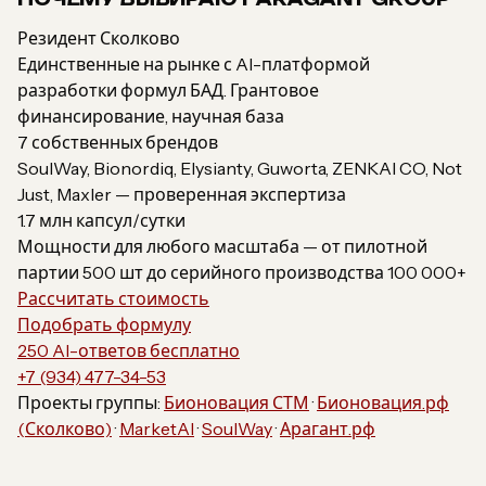
Резидент Сколково
Единственные на рынке с AI-платформой
разработки формул БАД. Грантовое
финансирование, научная база
7 собственных брендов
SoulWay, Bionordiq, Elysianty, Guworta, ZENKAI CO, Not
Just, Maxler — проверенная экспертиза
1.7 млн капсул/сутки
Мощности для любого масштаба — от пилотной
партии 500 шт до серийного производства 100 000+
Рассчитать стоимость
Подобрать формулу
250 AI-ответов бесплатно
+7 (934) 477-34-53
Проекты группы:
Бионовация СТМ
·
Бионовация.рф
(Сколково)
·
MarketAI
·
SoulWay
·
Арагант.рф