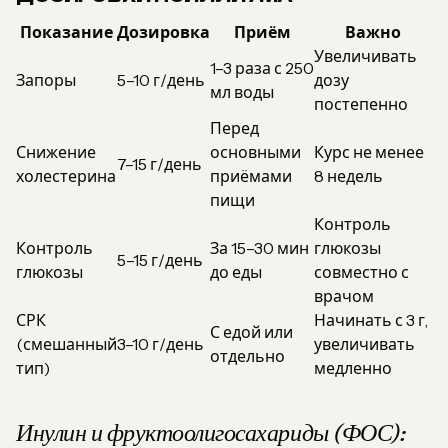
Показание
Дозировка
Приём
Важно
Увеличивать
1–3 раза с 250
Запоры
5–10 г/день
дозу
мл воды
постепенно
Перед
Снижение
основными
Курс не менее
7–15 г/день
холестерина
приёмами
8 недель
пищи
Контроль
Контроль
За 15–30 мин
глюкозы
5–15 г/день
глюкозы
до еды
совместно с
врачом
СРК
Начинать с 3 г,
С едой или
(смешанный
3–10 г/день
увеличивать
отдельно
тип)
медленно
Инулин и фруктоолигосахариды (ФОС):