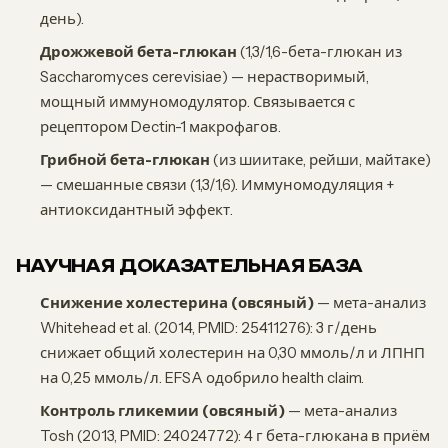
день).
Дрожжевой бета-глюкан
(1,3/1,6-бета-глюкан из
Saccharomyces cerevisiae) — нерастворимый,
мощный иммуномодулятор. Связывается с
рецептором Dectin-1 макрофагов.
Грибной бета-глюкан
(из шиитаке, рейши, майтаке)
— смешанные связи (1,3/1,6). Иммуномодуляция +
антиоксидантный эффект.
НАУЧНАЯ ДОКАЗАТЕЛЬНАЯ БАЗА
Снижение холестерина (овсяный)
— мета-анализ
Whitehead et al. (2014, PMID: 25411276): 3 г/день
снижает общий холестерин на 0,30 ммоль/л и ЛПНП
на 0,25 ммоль/л. EFSA одобрило health claim.
Контроль гликемии (овсяный)
— мета-анализ
Tosh (2013, PMID: 24024772): 4 г бета-глюкана в приём