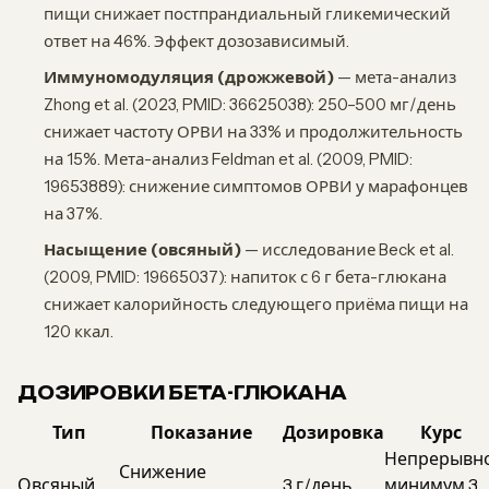
пищи снижает постпрандиальный гликемический
ответ на 46%. Эффект дозозависимый.
Иммуномодуляция (дрожжевой)
— мета-анализ
Zhong et al. (2023, PMID: 36625038): 250–500 мг/день
снижает частоту ОРВИ на 33% и продолжительность
на 15%. Мета-анализ Feldman et al. (2009, PMID:
19653889): снижение симптомов ОРВИ у марафонцев
на 37%.
Насыщение (овсяный)
— исследование Beck et al.
(2009, PMID: 19665037): напиток с 6 г бета-глюкана
снижает калорийность следующего приёма пищи на
120 ккал.
ДОЗИРОВКИ БЕТА-ГЛЮКАНА
Тип
Показание
Дозировка
Курс
Непрерывно
Снижение
Овсяный
3 г/день
минимум 3