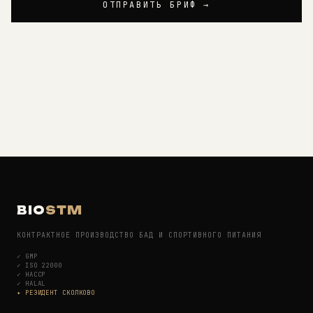
ОТПРАВИТЬ БРИФ →
BIO
STM
КОНТРАКТНОЕ ПРОИЗВОДСТВО БАД И СПОРТИВНОГО ПИТАНИЯ
✓
GMP
✓
ISO 22000
✓
HACCP
✓
HALAL
✦ РЕЗИДЕНТ СКОЛКОВО