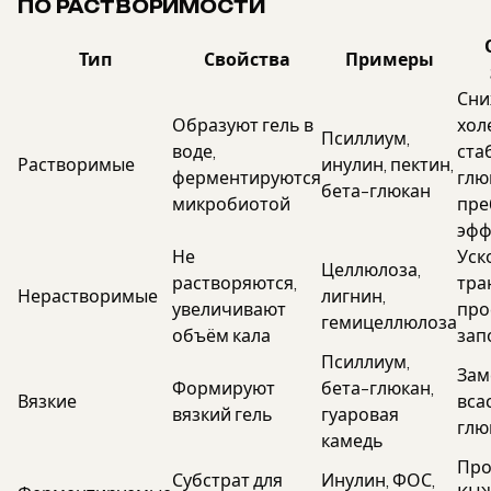
ПО РАСТВОРИМОСТИ
Тип
Свойства
Примеры
Сни
Образуют гель в
хол
Псиллиум,
воде,
ста
Растворимые
инулин, пектин,
ферментируются
глю
бета-глюкан
микробиотой
пре
эфф
Не
Уск
Целлюлоза,
растворяются,
тра
Нерастворимые
лигнин,
увеличивают
про
гемицеллюлоза
объём кала
зап
Псиллиум,
Зам
Формируют
бета-глюкан,
Вязкие
вса
вязкий гель
гуаровая
глю
камедь
Про
Субстрат для
Инулин, ФОС,