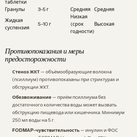
таблетки
Гранулы
3–5 г
Средняя
Средняя
Низкая
Жидкая
5–10 г
(срок
Высокая
суспензия
годности)
Противопоказания и меры
предосторожности
Стеноз ЖКТ
— объёмообразующие волокна
(псиллиум) противопоказаны при стриктурах и
обструкции ЖКТ.
Обезвоживание
— приём псиллиума без
достаточного количества воды может вызвать
обструкцию пищевода или кишечника. Минимум
250 мл воды на 5 г.
FODMAP-чувствительность
— инулин и ФОС