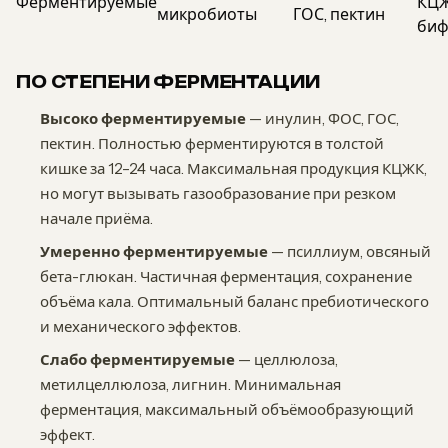
Ферментируемые
КЦЖ
микробиоты
ГОС, пектин
биф
ПО СТЕПЕНИ ФЕРМЕНТАЦИИ
Высоко ферментируемые
— инулин, ФОС, ГОС,
пектин. Полностью ферментируются в толстой
кишке за 12–24 часа. Максимальная продукция КЦЖК,
но могут вызывать газообразование при резком
начале приёма.
Умеренно ферментируемые
— псиллиум, овсяный
бета-глюкан. Частичная ферментация, сохранение
объёма кала. Оптимальный баланс пребиотического
и механического эффектов.
Слабо ферментируемые
— целлюлоза,
метилцеллюлоза, лигнин. Минимальная
ферментация, максимальный объёмообразующий
эффект.