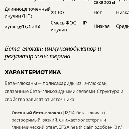
сахарозы
Длинноцепочечный
23–60
Нет
Низка
инулин (HP)
Смесь ФОС + HP
Synergy1 (Orafti)
Низкая
Сред
инулин
Бета-глюкан: иммуномодулятор и
регулятор холестерина
ХАРАКТЕРИСТИКА
Бета-глюканы — полисахариды из D-глюкозы,
связанные бета-гликозидными связями. Структура и
свойства зависят от источника:
Овсяный бета-глюкан
(1,3/1,4-бета-глюкан) —
растворимый, вязкий. Снижает холестерин и
гликемический ответ. EFSA health claim одобрен (3 г/