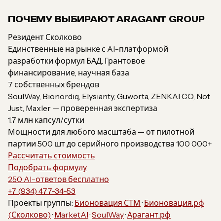
ПОЧЕМУ ВЫБИРАЮТ ARAGANT GROUP
Резидент Сколково
Единственные на рынке с AI-платформой
разработки формул БАД. Грантовое
финансирование, научная база
7 собственных брендов
SoulWay, Bionordiq, Elysianty, Guworta, ZENKAI CO, Not
Just, Maxler — проверенная экспертиза
1.7 млн капсул/сутки
Мощности для любого масштаба — от пилотной
партии 500 шт до серийного производства 100 000+
Рассчитать стоимость
Подобрать формулу
250 AI-ответов бесплатно
+7 (934) 477-34-53
Проекты группы:
Бионовация СТМ
·
Бионовация.рф
(Сколково)
·
MarketAI
·
SoulWay
·
Арагант.рф