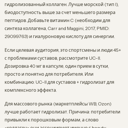
гидролизованный коллаген. Лучше морской (тип I),
биодоступность выше за счет меньшего размера
пептидов. Добавьте витамин C (необходим для
синтеза коллагена, Carr and Maggini, 2017, PMID:
29099763) и гиалуроновую кислоту для синергии.
Если целевая аудитория, это спортсмены и люди 45+
с проблемами суставов, рассмотрите UC-II.
Дозировка 40 мг в капсуле, один прием в сутки,
просто и понятно для потребителя. Или
комбинацию: UC-II для суставов + гидролизат для
комплексного эффекта.
Для массового рынка (маркетплейсы WB, Ozon)
лучше работает гидролизат. Причина: потребители
привыкли к порошковым формам, а слово
«коллаген» они ассоциируют именно с beauty-