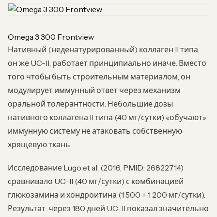
Omega 3 300 Frontview
Нативный (неденатурированный) коллаген II типа,
он же UC-II, работает принципиально иначе. Вместо
того чтобы быть строительным материалом, он
модулирует иммунный ответ через механизм
оральной толерантности. Небольшие дозы
нативного коллагена II типа (40 мг/сутки) «обучают»
иммунную систему не атаковать собственную
хрящевую ткань.
Исследование Lugo et al. (2016, PMID: 26822714)
сравнивало UC-II (40 мг/сутки) с комбинацией
глюкозамина и хондроитина (1 500 + 1 200 мг/сутки).
Результат: через 180 дней UC-II показал значительно