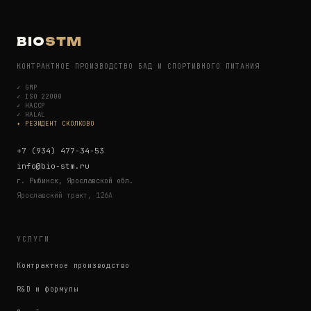
BIO
STM
КОНТРАКТНОЕ ПРОИЗВОДСТВО БАД И СПОРТИВНОГО ПИТАНИЯ
✓
GMP
✓
ISO 22000
✓
HACCP
✓
HALAL
✦ РЕЗИДЕНТ СКОЛКОВО
+7 (934) 477-34-53
info@bio-stm.ru
г. Рыбинск, Ярославской обл.
Ярославский тракт, 126А
УСЛУГИ
Контрактное производство
R&D и формулы