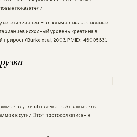
иловые показатели.
 вегетарианцев. Это логично, ведь основные
етарианцев исходный уровень креатина в
ирост (Burke et al., 2003, PMID: 14600563).
грузки
аммов в сутки (4 приема по 5 граммов) в
ммов в сутки. Этот протокол описан в