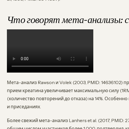
Что говорят мета-анализы: с
Мета-анализ Rawson и Volek (2003, PMID: 14636102) п
прием креатина увеличивает максимальную силу (1RM
(количество повторений до отказа) на 14%. Особенн
и приседаниях.
Более свежий мета-анализ Lanhers et al. (2017, PMID:
общим числом участников более 1 000, подтвердил: 