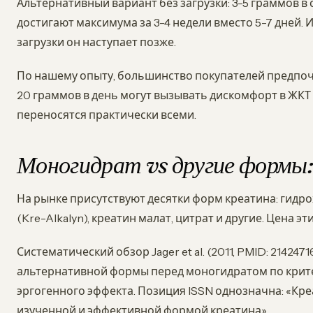
Альтернативный вариант без загрузки: 3-5 граммов в 
достигают максимума за 3-4 недели вместо 5-7 дней. 
загрузки он наступает позже.
По нашему опыту, большинство покупателей предпочи
20 граммов в день могут вызывать дискомфорт в ЖКТ у
переносятся практически всеми.
Моногидрат vs другие формы:
На рынке присутствуют десятки форм креатина: гидр
(Kre-Alkalyn), креатин малат, цитрат и другие. Цена э
Систематический обзор Jager et al. (2011, PMID: 21424
альтернативной формы перед моногидратом по крит
эргогенного эффекта. Позиция ISSN однозначна: «Кр
изученной и эффективной формой креатина».