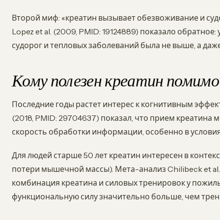
Второй миф: «креатин вызывает обезвоживание и су
Lopez et al. (2009, PMID: 19124889) показало обратно
судорог и тепловых заболеваний была не выше, а даж
Кому полезен креатин помим
Последние годы растет интерес к когнитивным эффекта
(2018, PMID: 29704637) показал, что прием креатина
скорость обработки информации, особенно в условия
Для людей старше 50 лет креатин интересен в конте
потери мышечной массы). Мета-анализ Chilibeck et al. 
комбинация креатина и силовых тренировок у пожил
функциональную силу значительно больше, чем трен