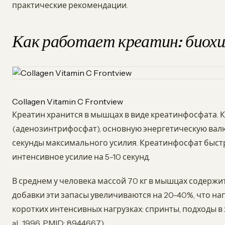
практические рекомендации.
Как работает креатин: биох
Collagen Vitamin C Frontview
Креатин хранится в мышцах в виде креатинфосфата. 
(аденозинтрифосфат), основную энергетическую валют
секунды максимального усилия. Креатинфосфат быстр
интенсивное усилие на 5-10 секунд.
В среднем у человека массой 70 кг в мышцах содержи
добавки эти запасы увеличиваются на 20-40%, что н
коротких интенсивных нагрузках: спринты, подходы в з
al., 1996, PMID: 8944667).