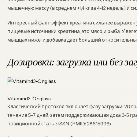
мышечную массу (в среднем +1,4 кг за 4-12 недель) и с
Интересный факт: эффект креатина сильнее выражен у
пищевые источники креатина, это мясо и рыба. У вег
мышцах ниже, и добавка дает больший относительный пр
Дозировки: загрузка или без за
Vitamind3-Onglass
Классический протокол включает фазу загрузки: 20 гр
течение 5-7 дней, затем поддерживающая доза 3-5 гра
позиционной статье ISSN (PMID: 28615996).