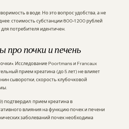
римость в воде. Но это вопрос удобства, а не
нее: стоимость субстанции 800-1 200 рублей
т для потребителя идентичен.
 про почки и печень
чки». Исследование Poortmans и Francaux
ельный прием креатина (до 5 лет) не влияет
инин сыворотки, скорость клубочковой
мы.
089) подтвердил: прием креатина в
егативного влияния на функцию почек и печени
онических заболеваний почек необходима