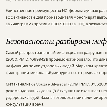
Единственное преимущество HCl формы: лучшая раство
эффективности. Для производителя моногидрат выгод
за килограмм (против 3 000-5 000 за HCl), а результа
Безопасность: разбираем мифы
Самый распространенный миф: «креатин разрушает по
(2000, PMID: 10999421) продемонстрировало, что длит
на функцию почек у здоровых людей. Маркеры: креат
фильтрации, микроальбуминурия, все в пределах нор
Мета-анализ de Souza e Silva et al. (2019, PMID: 31382
рекомендованных дозах (3-5 г/сутки) не оказывает н
у здоровых людей. Важная оговорка: при наличии хр
консультация врача.