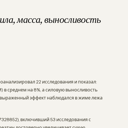
ила, масса, выносливость
роанализировал 22 исследования и показал:
) в среднем на 8%, а силовую выносливость
о выраженный эффект наблюдался в жиме лежа
 27328852), включивший 53 исследования с
креатин достоверно увеличивает сухую