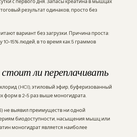
сутки с первого дня. Запасы креатина в мышцах
Итоговый результат одинаков, просто без
тают вариант без загрузки. Причина проста:
 10-15% людей, в то время как 5 граммов
 стоит ли переплачивать
охлорид (HCl), этиловый эфир, буферизованный
тих форм в 2-5 раз выше моногидрата.
716) не выявил преимуществ ни одной
ериям биодоступности, насыщения мышц или
еатин моногидрат является наиболее