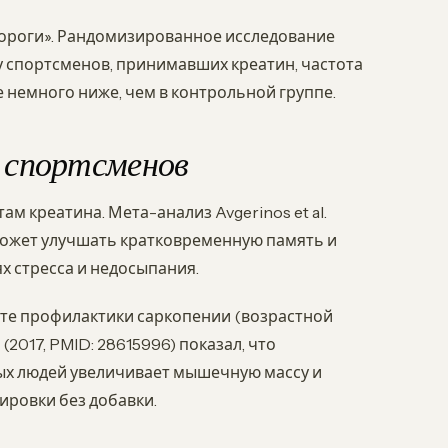
дороги». Рандомизированное исследование
е: у спортсменов, принимавших креатин, частота
е немного ниже, чем в контрольной группе.
о спортсменов
м креатина. Мета-анализ Avgerinos et al.
 может улучшать кратковременную память и
х стресса и недосыпания.
ксте профилактики саркопении (возрастной
(2017, PMID: 28615996) показал, что
ых людей увеличивает мышечную массу и
ировки без добавки.