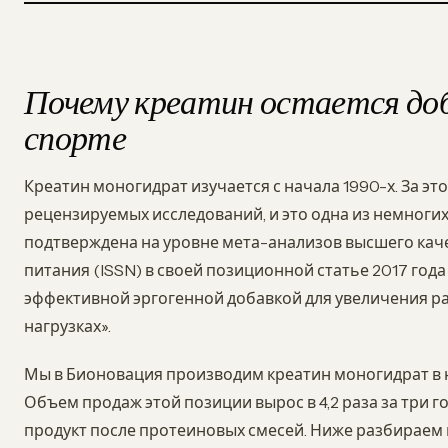
Почему креатин остается доб
спорте
Креатин моногидрат изучается с начала 1990-х. За эт
рецензируемых исследований, и это одна из немноги
подтверждена на уровне мета-анализов высшего кач
питания (ISSN) в своей позиционной статье 2017 года
эффективной эргогенной добавкой для увеличения 
нагрузках».
Мы в Бионовация производим креатин моногидрат в н
Объем продаж этой позиции вырос в 4,2 раза за три го
продукт после протеиновых смесей. Ниже разбираем 