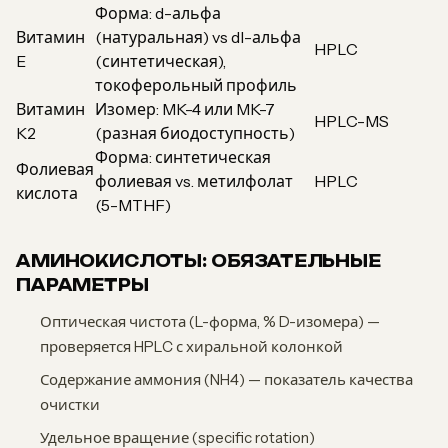
Форма: d-альфа
Витамин
(натуральная) vs dl-альфа
HPLC
E
(синтетическая),
токоферольный профиль
Витамин
Изомер: MK-4 или MK-7
HPLC-MS
K2
(разная биодоступность)
Форма: синтетическая
Фолиевая
фолиевая vs. метилфолат
HPLC
кислота
(5-MTHF)
АМИНОКИСЛОТЫ: ОБЯЗАТЕЛЬНЫЕ
ПАРАМЕТРЫ
Оптическая чистота (L-форма, % D-изомера) —
проверяется HPLC с хиральной колонкой
Содержание аммония (NH4) — показатель качества
очистки
Удельное вращение (specific rotation)