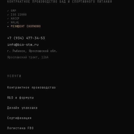
КОНТРАКТНОЕ ПРОИЗВОДСТВО БАД И СПОРТИВНОГО ПИТАНИЯ
✓
GMP
✓
ISO 22000
✓
HACCP
✓
HALAL
✦ РЕЗИДЕНТ СКОЛКОВО
+7 (934) 477-34-53
info@bio-stm.ru
г. Рыбинск, Ярославской обл.
Ярославский тракт, 126А
УСЛУГИ
Контрактное производство
R&D и формулы
Дизайн упаковки
Сертификация
Логистика FBO