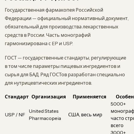
Государственная фармакопея Российской
Федерации — официальный нормативный документ,
обязательный для производства лекарственных
средств в России. Часть монографий
гармонизирована с EP и USP.
ГОСТ — государственные стандарты, регулирующие
в том числе параметры пищевых ингредиентов и
сырья для БАД. Ряд ГОСТов разработан специально
для нутрицевтических ингредиентов.
Стандарт
Организация
Применяется
Особен
5000+
United States
монограф
USP / NF
США, весь мир
Pharmacopeia
часто ст
всего
3000+