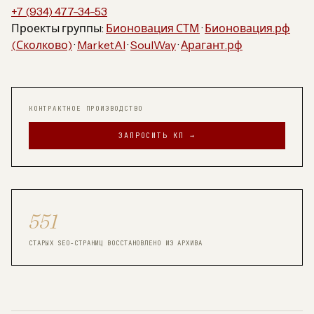
+7 (934) 477-34-53
Проекты группы:
Бионовация СТМ
·
Бионовация.рф
(Сколково)
·
MarketAI
·
SoulWay
·
Арагант.рф
КОНТРАКТНОЕ ПРОИЗВОДСТВО
ЗАПРОСИТЬ КП →
551
СТАРЫХ SEO-СТРАНИЦ ВОССТАНОВЛЕНО ИЗ АРХИВА