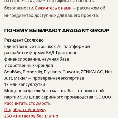
на сырьё: COA, GMP-сертификаты, паспорта
безопасности.
Свяжитесь с нами
— расскажем об
ингредиентах, доступных для вашего проекта.
ПОЧЕМУ ВЫБИРАЮТ ARAGANT GROUP
Резидент Сколково
Единственные на рынке с AI-платформой
разработки формул БАД. Грантовое
финансирование, научная база
7 собственных брендов
SoulWay, Bionordiq, Elysianty, Guworta, ZENKAI CO, Not
Just, Maxler — проверенная экспертиза
1.7 млн капсул/сутки
Мощности для любого масштаба — от пилотной
партии 500 шт до серийного производства 100 000+
Рассчитать стоимость
Подобрать формулу
250 AI-ответов бесплатно