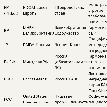
монограф
EP
EDQM, Совет
39 европейских
строгие
(Ph.Eur.)
Европы
стран
требован
примеся
MHRA,
Великобритания,
Гармониз
BP
Великобритания
Содружество
с EP
Специфич
JP
PMDA, Япония
Япония, Корея
методы дл
ингредие
Россия
Гармониз
ГФ РФ
Минздрав РФ
(обязательна для
с EP/USP
ЛС)
частично
Для пище
ГОСТ
Росстандарт
Россия, ЕАЭС
ингредие
сырья БА
Food Chem
United States
Пищевая
Codex — д
FCC
Pharmacopeia
промышленность
пищевог