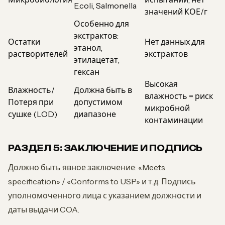
E.coli, Salmonella
значений КОЕ/г
Особенно для
экстрактов:
Остатки
Нет данных для
этанол,
растворителей
экстрактов
этилацетат,
гексан
Высокая
Влажность/
Должна быть в
влажность = риск
Потеря при
допустимом
микробной
сушке (LOD)
диапазоне
контаминации
РАЗДЕЛ 5: ЗАКЛЮЧЕНИЕ И ПОДПИСЬ
Должно быть явное заключение: «Meets
specification» / «Conforms to USP» и т.д. Подпись
уполномоченного лица с указанием должности и
даты выдачи COA.