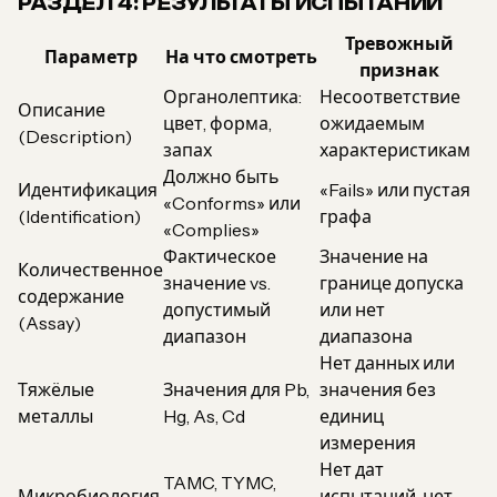
РАЗДЕЛ 4: РЕЗУЛЬТАТЫ ИСПЫТАНИЙ
Тревожный
Параметр
На что смотреть
признак
Органолептика:
Несоответствие
Описание
цвет, форма,
ожидаемым
(Description)
запах
характеристикам
Должно быть
Идентификация
«Fails» или пустая
«Conforms» или
(Identification)
графа
«Complies»
Фактическое
Значение на
Количественное
значение vs.
границе допуска
содержание
допустимый
или нет
(Assay)
диапазон
диапазона
Нет данных или
Тяжёлые
Значения для Pb,
значения без
металлы
Hg, As, Cd
единиц
измерения
Нет дат
TAMC, TYMC,
Микробиология
испытаний, нет