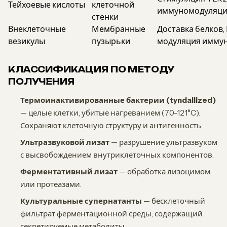
Тейхоевые кислоты
клеточной
иммуномодуляц
стенки
Внеклеточные
Мембранные
Доставка белков,
везикулы
пузырьки
модуляция имму
КЛАССИФИКАЦИЯ ПО МЕТОДУ
ПОЛУЧЕНИЯ
Термоинактивированные бактерии (tyndallized)
— целые клетки, убитые нагреванием (70–121°C).
Сохраняют клеточную структуру и антигенность.
Ультразвуковой лизат
— разрушение ультразвуком
с высвобождением внутриклеточных компонентов.
Ферментативный лизат
— обработка лизоцимом
или протеазами.
Культуральные супернатанты
— бесклеточный
фильтрат ферментационной среды, содержащий
секретируемые метаболиты.