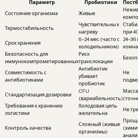
Параметр
Пробиотики
Пост
Нежив
Состояние организма
Живые
комп
Чувствительны к
Стаби
Термостабильность
нагреву
при 4
6–24 мес (часто с
24–36
Срок хранения
холодильником)
комна
Безопасность для
Риск
Безоп
иммунокомпрометированных
транслокации
Антибиотик
Совместимость с
Не
убивает
антибиотиками
подв
пробиотик
CFU
Масс
Стандартизация дозировки
(вариабельность)
(точн
Требования к хранению
Холодовая цепь
Не тр
логистики
желательна
Прощ
Сложный (живые
Контроль качества
(хими
организмы)
анали