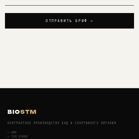
ОТПРАВИТЬ БРИФ →
BIO
STM
КОНТРАКТНОЕ ПРОИЗВОДСТВО БАД И СПОРТИВНОГО ПИТАНИЯ
✓
GMP
✓
ISO 22000