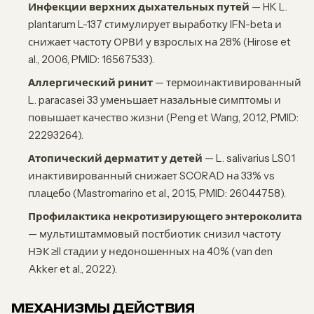
Инфекции верхних дыхательных путей
— HK L.
plantarum L-137 стимулирует выработку IFN-beta и
снижает частоту ОРВИ у взрослых на 28% (Hirose et
al., 2006, PMID: 16567533).
Аллергический ринит
— термоинактивированный
L. paracasei 33 уменьшает назальные симптомы и
повышает качество жизни (Peng et Wang, 2012, PMID:
22293264).
Атопический дерматит у детей
— L. salivarius LS01
инактивированный снижает SCORAD на 33% vs
плацебо (Mastromarino et al., 2015, PMID: 26044758).
Профилактика некротизирующего энтероколита
— мультиштаммовый постбиотик снизил частоту
НЭК ≥II стадии у недоношенных на 40% (van den
Akker et al., 2022).
МЕХАНИЗМЫ ДЕЙСТВИЯ