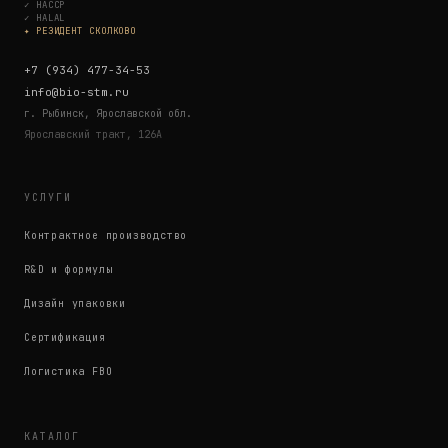
✓
HACCP
✓
HALAL
✦ РЕЗИДЕНТ СКОЛКОВО
+7 (934) 477-34-53
info@bio-stm.ru
г. Рыбинск, Ярославской обл.
Ярославский тракт, 126А
УСЛУГИ
Контрактное производство
R&D и формулы
Дизайн упаковки
Сертификация
Логистика FBO
КАТАЛОГ