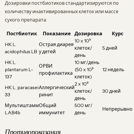
Дозировки постбиотиков стандартизируются по
количеству инактивированных клеток или массе
сухого препарата:
Постбиотик
Показание
Дозировка
Курс
10 x 10⁹
HK L.
Острая диарея
клеток/
5 дней
acidophilus LB
у детей
день
HK L.
10 мг/день
ОРВИ
plantarum L-
(50 x 10⁹
12 недель
профилактика
137
клеток)
2 x 10⁹
HK L. paracasei
Аллергический
клеток/
30 дней
33
ринит
день
Мультиштамм
Общий
500 мг/
Непрерывно
LAB4b
иммунитет
день
Противопоказания