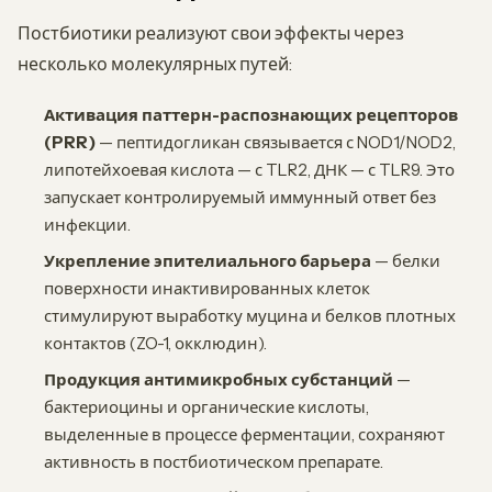
Постбиотики реализуют свои эффекты через
несколько молекулярных путей:
Активация паттерн-распознающих рецепторов
(PRR)
— пептидогликан связывается с NOD1/NOD2,
липотейхоевая кислота — с TLR2, ДНК — с TLR9. Это
запускает контролируемый иммунный ответ без
инфекции.
Укрепление эпителиального барьера
— белки
поверхности инактивированных клеток
стимулируют выработку муцина и белков плотных
контактов (ZO-1, окклюдин).
Продукция антимикробных субстанций
—
бактериоцины и органические кислоты,
выделенные в процессе ферментации, сохраняют
активность в постбиотическом препарате.