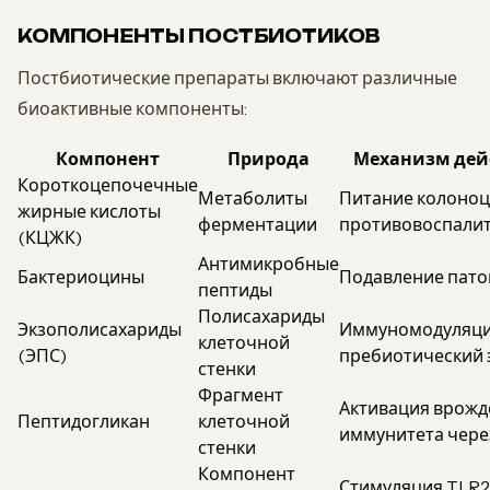
КОМПОНЕНТЫ ПОСТБИОТИКОВ
Постбиотические препараты включают различные
биоактивные компоненты:
Компонент
Природа
Механизм дей
Короткоцепочечные
Метаболиты
Питание колоноц
жирные кислоты
ферментации
противовоспали
(КЦЖК)
Антимикробные
Бактериоцины
Подавление пато
пептиды
Полисахариды
Экзополисахариды
Иммуномодуляци
клеточной
(ЭПС)
пребиотический 
стенки
Фрагмент
Активация врожд
Пептидогликан
клеточной
иммунитета чер
стенки
Компонент
Стимуляция TLR2