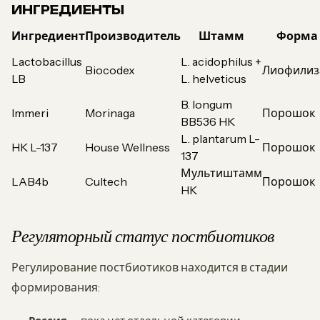
ИНГРЕДИЕНТЫ
Ингредиент
Производитель
Штамм
Форма
Lactobacillus
L. acidophilus +
Biocodex
Лиофилиз
LB
L. helveticus
B. longum
Immeri
Morinaga
Порошок
BB536 HK
L. plantarum L-
HK L-137
House Wellness
Порошок
137
Мультиштамм
LAB4b
Cultech
Порошок
HK
Регуляторный статус постбиотиков
Регулирование постбиотиков находится в стадии
формирования: