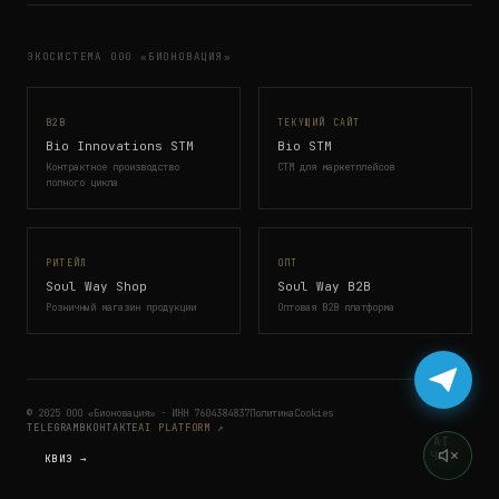
ЭКОСИСТЕМА ООО «БИОНОВАЦИЯ»
B2B
ТЕКУЩИЙ САЙТ
Bio Innovations STM
Bio STM
Контрактное производство
СТМ для маркетплейсов
полного цикла
РИТЕЙЛ
ОПТ
Soul Way Shop
Soul Way B2B
Розничный магазин продукции
Оптовая B2B платформа
© 2025 ООО «Бионовация» · ИНН 7604384837
Политика
Cookies
TELEGRAM
ВКОНТАКТЕ
AI PLATFORM ↗
AI
ЧАТ
КВИЗ →