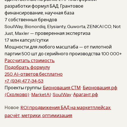
разработки формул БАД. Грантовое
финансирование, научная база
7 собственных брендов
SoulWay, Bionordiq, Elysianty, Guworta, ZENKAI CO, Not
Just, Maxler — проверенная экспертиза
1.7 млн капсул/сутки
Мощности для любого масштаба — от пилотной
партии 500 шт до серийного производства 100 000+
Рассчитать стоимость
Подобрать формулу
250 AI-ответов бесплатно
+7 (934) 477-34-53
Проекты группы:
Бионовация СТМ
·
Бионовация.рф
(Сколково)
·
MarketAI
·
SoulWay
·
Арагант.рф
Новое:
ROI продвижения БАД на маркетплейсах:
расчёт, метрики, оптимизация