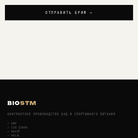
ОТПРАВИТЬ БРИФ →
BIO
STM
КОНТРАКТНОЕ ПРОИЗВОДСТВО БАД И СПОРТИВНОГО ПИТАНИЯ
✓
GMP
✓
ISO 22000
✓
HACCP
✓
HALAL