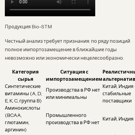
Продукция Bio-STM
Честный анализ требует признания: по ряду позиций
полное импортозамещение в ближайшие годы
невозможно или экономически нецелесообразно.
Категория
Ситуация с
Реалистичн
сырья
импортозамещением
альтернати
Синтетические
Китай, Индия
Производства в РФ нет
витамины (A, D,
стабильные
или минимальны
E, K, C, группа B)
поставщики
Аминокислоты
(BCAA,
Промышленного
Китай, Индия
глютамин,
производства в РФ нет
аргинин)