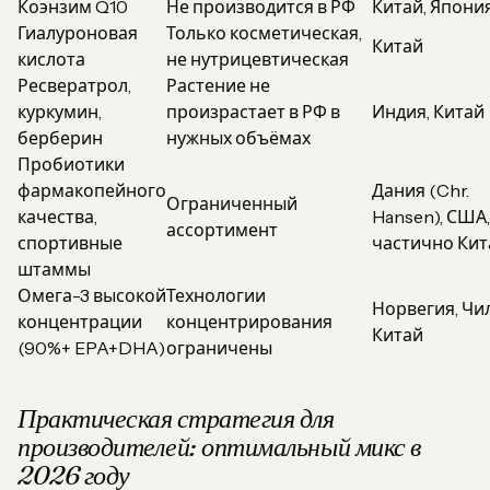
Коэнзим Q10
Не производится в РФ
Китай, Япони
Гиалуроновая
Только косметическая,
Китай
кислота
не нутрицевтическая
Ресвератрол,
Растение не
куркумин,
произрастает в РФ в
Индия, Китай
берберин
нужных объёмах
Пробиотики
фармакопейного
Дания (Chr.
Ограниченный
качества,
Hansen), США,
ассортимент
спортивные
частично Кит
штаммы
Омега-3 высокой
Технологии
Норвегия, Чи
концентрации
концентрирования
Китай
(90%+ EPA+DHA)
ограничены
Практическая стратегия для
производителей: оптимальный микс в
2026 году