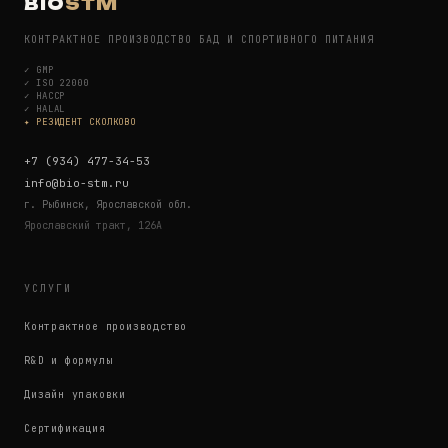
BIO
STM
КОНТРАКТНОЕ ПРОИЗВОДСТВО БАД И СПОРТИВНОГО ПИТАНИЯ
✓
GMP
✓
ISO 22000
✓
HACCP
✓
HALAL
✦ РЕЗИДЕНТ СКОЛКОВО
+7 (934) 477-34-53
info@bio-stm.ru
г. Рыбинск, Ярославской обл.
Ярославский тракт, 126А
УСЛУГИ
Контрактное производство
R&D и формулы
Дизайн упаковки
Сертификация