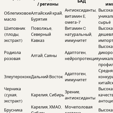
БАД
/ регионы
им
Антиоксиданты,
Высока
Облепиховое
Алтайский край,
витамин E,
уникал
масло
Бурятия
омега-7
сырьё
Шиповник
Поволжье,
Витамин C
Высока
(плоды,
Северный
натуральный,
дешев
экстракт)
Кавказ
иммунитет
импор
Высока
Родиола
Адаптоген,
дикоро
Алтай, Саяны
розовая
нейропротекция
уникал
профи
Средня
Адаптоген,
Элеутерококк
Дальний Восток
конкур
иммунитет
китайс
Черника
Высока
Зрение,
(сухая,
Карелия, Сибирь
качест
антиоксиданты
экстракт)
антоци
Карелия, ХМАО,
Мочеполовая
Брусника
Высока