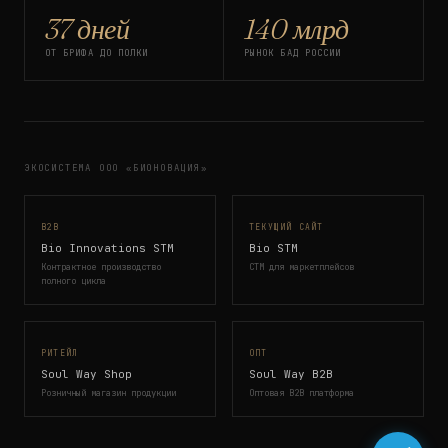
37 дней
140 млрд
ОТ БРИФА ДО ПОЛКИ
РЫНОК БАД РОССИИ
ЭКОСИСТЕМА ООО «БИОНОВАЦИЯ»
B2B
ТЕКУЩИЙ САЙТ
Bio Innovations STM
Bio STM
Контрактное производство
СТМ для маркетплейсов
полного цикла
РИТЕЙЛ
ОПТ
Soul Way Shop
Soul Way B2B
Розничный магазин продукции
Оптовая B2B платформа