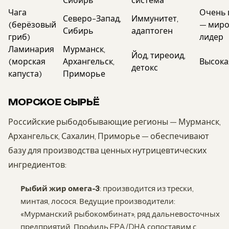
Сибирь
система
Чага
Очень 
Северо-Запад,
Иммунитет,
(берёзовый
— мир
Сибирь
адаптоген
гриб)
лидер
Ламинария
Мурманск,
Йод, тиреоид,
(морская
Архангельск,
Высока
детокс
капуста)
Приморье
МОРСКОЕ СЫРЬЁ
Российские рыбодобывающие регионы — Мурманск,
Архангельск, Сахалин, Приморье — обеспечивают
базу для производства ценных нутрицевтических
ингредиентов:
Рыбий жир омега-3
: производится из трески,
минтая, лосося. Ведущие производители:
«Мурманский рыбокомбинат», ряд дальневосточных
предприятий. Профиль EPA/DHA сопоставим с