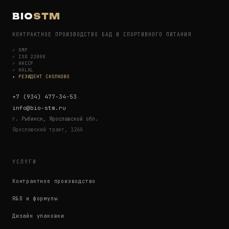
BIO
STM
КОНТРАКТНОЕ ПРОИЗВОДСТВО БАД И СПОРТИВНОГО ПИТАНИЯ
✓
GMP
✓
ISO 22000
✓
HACCP
✓
HALAL
✦ РЕЗИДЕНТ СКОЛКОВО
+7 (934) 477-34-53
info@bio-stm.ru
г. Рыбинск, Ярославской обл.
Ярославский тракт, 126А
УСЛУГИ
Контрактное производство
R&D и формулы
Дизайн упаковки