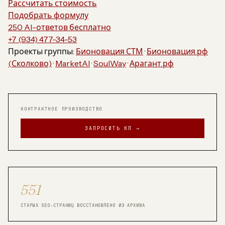
Рассчитать стоимость
Подобрать формулу
250 AI-ответов бесплатно
+7 (934) 477-34-53
Проекты группы:
Бионовация СТМ
·
Бионовация.рф
(Сколково)
·
MarketAI
·
SoulWay
·
Арагант.рф
КОНТРАКТНОЕ ПРОИЗВОДСТВО
ЗАПРОСИТЬ КП →
551
СТАРЫХ SEO-СТРАНИЦ ВОССТАНОВЛЕНО ИЗ АРХИВА