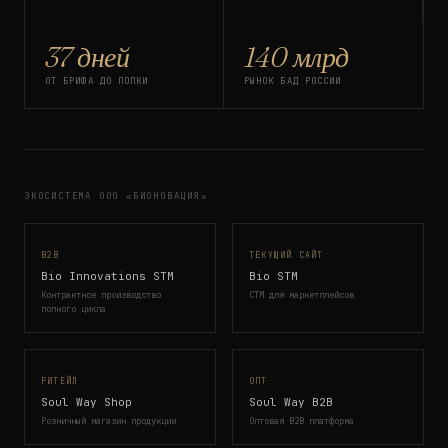
37 дней
140 млрд
ОТ БРИФА ДО ПОЛКИ
РЫНОК БАД РОССИИ
ЭКОСИСТЕМА ООО «БИОНОВАЦИЯ»
B2B
ТЕКУЩИЙ САЙТ
Bio Innovations STM
Bio STM
Контрактное производство
СТМ для маркетплейсов
полного цикла
РИТЕЙЛ
ОПТ
Soul Way Shop
Soul Way B2B
Розничный магазин продукции
Оптовая B2B платформа