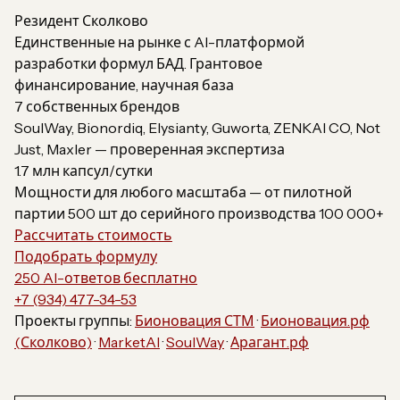
Резидент Сколково
Единственные на рынке с AI-платформой
разработки формул БАД. Грантовое
финансирование, научная база
7 собственных брендов
SoulWay, Bionordiq, Elysianty, Guworta, ZENKAI CO, Not
Just, Maxler — проверенная экспертиза
1.7 млн капсул/сутки
Мощности для любого масштаба — от пилотной
партии 500 шт до серийного производства 100 000+
Рассчитать стоимость
Подобрать формулу
250 AI-ответов бесплатно
+7 (934) 477-34-53
Проекты группы:
Бионовация СТМ
·
Бионовация.рф
(Сколково)
·
MarketAI
·
SoulWay
·
Арагант.рф