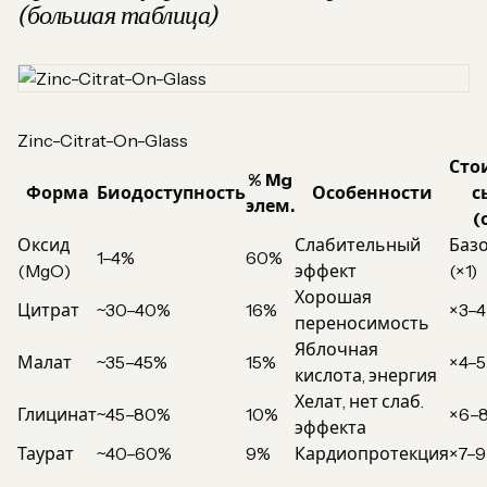
(большая таблица)
Zinc-Citrat-On-Glass
Сто
% Mg
Форма
Биодоступность
Особенности
с
элем.
(
Оксид
Слабительный
Баз
1–4%
60%
(MgO)
эффект
(×1)
Хорошая
Цитрат
~30–40%
16%
×3–4
переносимость
Яблочная
Малат
~35–45%
15%
×4–5
кислота, энергия
Хелат, нет слаб.
Глицинат
~45–80%
10%
×6–
эффекта
Таурат
~40–60%
9%
Кардиопротекция
×7–9