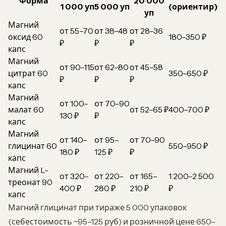
Форма
20 000
1 000 уп
5 000 уп
(ориентир)
уп
Магний
от 55–70
от 38–48
от 28–36
оксид 60
180–350 ₽
₽
₽
₽
капс
Магний
от 90–115
от 62–80
от 45–58
цитрат 60
350–650 ₽
₽
₽
₽
капс
Магний
от 100–
от 70–90
малат 60
от 52–65 ₽
400–700 ₽
130 ₽
₽
капс
Магний
от 140–
от 95–
от 70–90
глицинат 60
550–950 ₽
180 ₽
125 ₽
₽
капс
Магний L-
от 320–
от 220–
от 165–
1 200–2 500
треонат 90
400 ₽
280 ₽
210 ₽
₽
капс
Магний глицинат при тираже 5 000 упаковок
(себестоимость ~95–125 руб) и розничной цене 650–