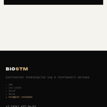
BIO
STM
КОНТРАКТНОЕ ПРОИЗВОДСТВО БАД И СПОРТИВНОГО ПИТАНИЯ
✓
GMP
✓
ISO 22000
✓
HACCP
✓
HALAL
✦ РЕЗИДЕНТ СКОЛКОВО
+7 (934) 477-34-53