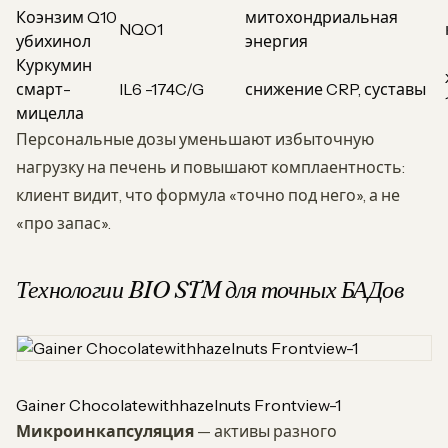
Коэнзим Q10
митохондриальная
NQO1
убихинол
энергия
Куркумин
смарт-
IL6 -174C/G
снижение CRP, суставы
мицелла
Персональные дозы уменьшают избыточную
нагрузку на печень и повышают комплаентность:
клиент видит, что формула «точно под него», а не
«про запас».
Технологии BIO STM для точных БАДов
Gainer Chocolatewithhazelnuts Frontview-1
Микроинкапсуляция
— активы разного