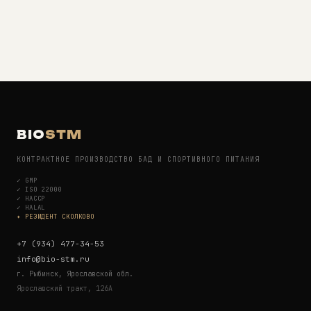
BIO
STM
КОНТРАКТНОЕ ПРОИЗВОДСТВО БАД И СПОРТИВНОГО ПИТАНИЯ
✓
GMP
✓
ISO 22000
✓
HACCP
✓
HALAL
✦ РЕЗИДЕНТ СКОЛКОВО
+7 (934) 477-34-53
info@bio-stm.ru
г. Рыбинск, Ярославской обл.
Ярославский тракт, 126А