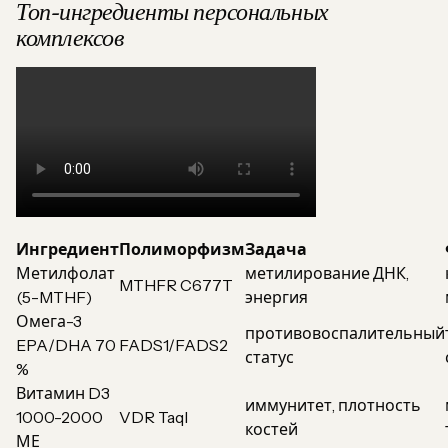
Топ-ингредиенты персональных
комплексов
Ингредиент
Полиморфизм
Задача
Метилфолат
метилирование ДНК,
MTHFR C677T
(5-MTHF)
энергия
Омега-3
противовоспалительный
EPA/DHA 70
FADS1/FADS2
статус
%
Витамин D3
иммунитет, плотность
1000-2000
VDR TaqI
костей
МЕ