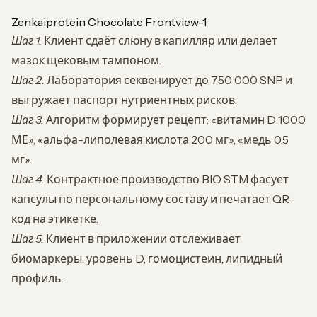
Zenkaiprotein Chocolate Frontview-1
Шаг 1.
Клиент сдаёт слюну в капилляр или делает
мазок щековым тампоном.
Шаг 2.
Лаборатория секвенирует до 750 000 SNP и
выгружает паспорт нутриентных рисков.
Шаг 3.
Алгоритм формирует рецепт: «витамин D 1000
МЕ», «альфа-липолевая кислота 200 мг», «медь 0,5
мг».
Шаг 4.
Контрактное производство BIO STM фасует
капсулы по персональному составу и печатает QR-
код на этикетке.
Шаг 5.
Клиент в приложении отслеживает
биомаркеры: уровень D, гомоцистеин, липидный
профиль.