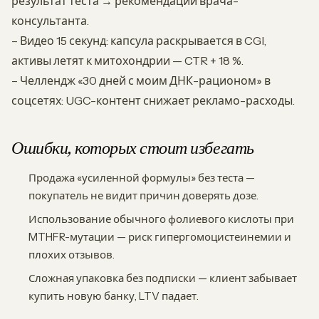
результат теста → рекомендации врача-
консультанта.
– Видео 15 секунд: капсула раскрывается в CGI,
активы летят к митохондрии — CTR + 18 %.
– Челлендж «30 дней с моим ДНК-рационом» в
соцсетях: UGC-контент снижает рекламо-расходы.
Ошибки, которых стоит избегать
Продажа «усиленной формулы» без теста —
покупатель не видит причин доверять дозе.
Использование обычного фолиевого кислоты при
MTHFR-мутации — риск гипергомоцистеинемии и
плохих отзывов.
Сложная упаковка без подписки — клиент забывает
купить новую банку, LTV падает.