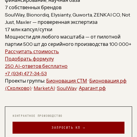
финансирование, научная база
7 собственных брендов
SoulWay, Bionordiq, Elysianty, Guworta, ZENKAI CO, Not
Just, Maxler — проверенная экспертиза
1.7 млн капсул/сутки
Мощности для любого масштаба — от пилотной
партии 500 шт до серийного производства 100 000+
Рассчитать стоимость
Подобрать формулу
250 AI-ответов бесплатно
+7 (934) 477-34-53
Проекты группы:
Бионовация СТМ
·
Бионовация.рф
(Сколково)
·
MarketAI
·
SoulWay
·
Арагант.рф
КОНТРАКТНОЕ ПРОИЗВОДСТВО
ЗАПРОСИТЬ КП →