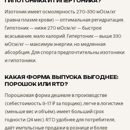
ГИПОТОНИКА И ГИПЕРТОНИКА?
Изотоник имеет осмолярность 270–330 мОсм/кг
(равна плазме крови) — оптимальная регидратация.
Гипотоник — ниже 270 мОсм/кг — быстрое
всасывание, мало калорий. Гипертоник — выше 330
мОсм/кг — максимум энергии, но медленная
абсорбция. Для спорта предпочтительны изотоники
и гипотоники.
КАКАЯ ФОРМА ВЫПУСКА ВЫГОДНЕЕ:
ПОРОШОК ИЛИ RTD?
Порошковая форма дешевле в производстве
(себестоимость 9–17 ₽ за порцию), легче в логистике
(меньше вес и объём), имеет больший срок
годности (24 мес). RTD удобнее для потребителя,
даёт импульсные продажи в рознице и более