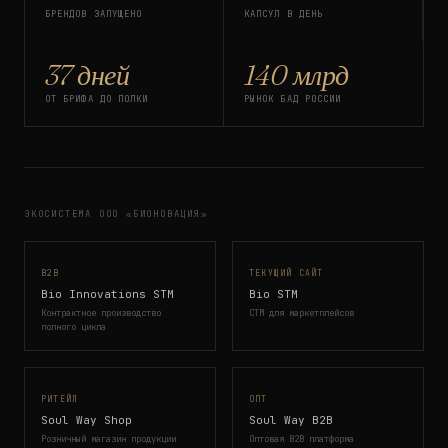
БРЕНДОВ ЗАПУЩЕНО
КАПСУЛ В ДЕНЬ
37 дней
140 млрд
ОТ БРИФА ДО ПОЛКИ
РЫНОК БАД РОССИИ
ЭКОСИСТЕМА ООО «БИОНОВАЦИЯ»
B2B
ТЕКУЩИЙ САЙТ
Bio Innovations STM
Bio STM
Контрактное производство
СТМ для маркетплейсов
полного цикла
РИТЕЙЛ
ОПТ
Soul Way Shop
Soul Way B2B
Розничный магазин продукции
Оптовая B2B платформа