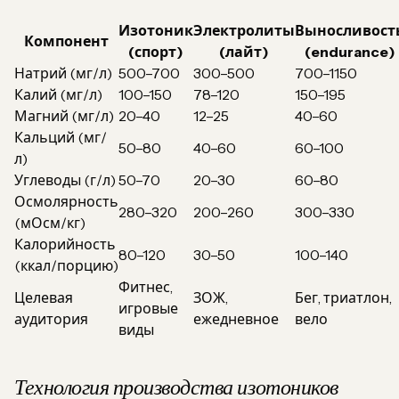
Изотоник
Электролиты
Выносливост
Компонент
(спорт)
(лайт)
(endurance)
Натрий (мг/л)
500–700
300–500
700–1150
Калий (мг/л)
100–150
78–120
150–195
Магний (мг/л)
20–40
12–25
40–60
Кальций (мг/
50–80
40–60
60–100
л)
Углеводы (г/л)
50–70
20–30
60–80
Осмолярность
280–320
200–260
300–330
(мОсм/кг)
Калорийность
80–120
30–50
100–140
(ккал/порцию)
Фитнес,
Целевая
ЗОЖ,
Бег, триатлон,
игровые
аудитория
ежедневное
вело
виды
Технология производства изотоников