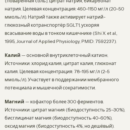
(поваренная соль), цитрат натрия, бикарбонат
натрия. Целевая концентрация: 460–1150 мг/л (20–50
ммоль/л). Натрий также активирует натрий-
глюкозный котранспортёр SGLT1, ускоряя
всасывание воды в тонком кишечнике (Shi X. et al.,
1995, Journal of Applied Physiology, PMID: 7592237).
Калий
— основной внутриклеточный катион.
Источники: хлорид калия, цитрат калия, глюконат
калия. Целевая концентрация: 78–195 мг/л (2–5
ммоль/л). Участвует в поддержании мембранного
потенциала и мышечной сократимости.
Магний
— кофактор более 300 ферментов.
Источники: цитрат магния (биодоступность 25–30%),
бисглицинат магния (биодоступность 40–60%),
оксид магния (биодоступность 4%, но дешёвый).