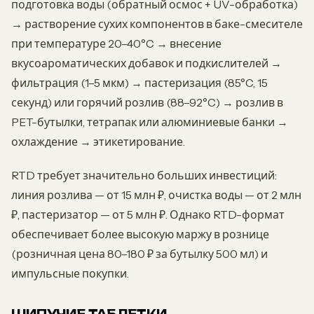
подготовка воды (обратный осмос + UV-обработка)
→ растворение сухих компонентов в баке-смесителе
при температуре 20–40°C → внесение
вкусоароматических добавок и подкислителей →
фильтрация (1–5 мкм) → пастеризация (85°C, 15
секунд) или горячий розлив (88–92°C) → розлив в
PET-бутылки, тетрапак или алюминиевые банки →
охлаждение → этикетирование.
RTD требует значительно больших инвестиций:
линия розлива — от 15 млн ₽, очистка воды — от 2 млн
₽, пастеризатор — от 5 млн ₽. Однако RTD-формат
обеспечивает более высокую маржу в рознице
(розничная цена 80–180 ₽ за бутылку 500 мл) и
импульсные покупки.