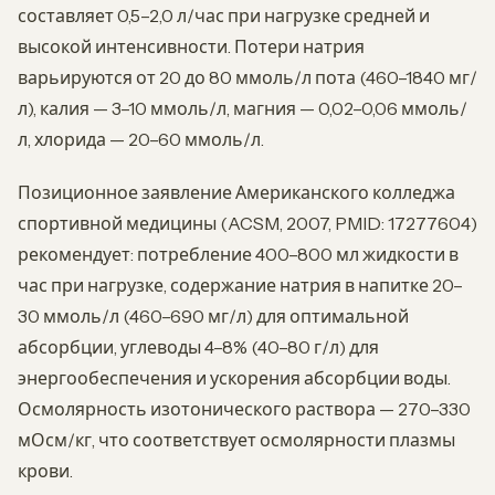
составляет 0,5–2,0 л/час при нагрузке средней и
высокой интенсивности. Потери натрия
варьируются от 20 до 80 ммоль/л пота (460–1840 мг/
л), калия — 3–10 ммоль/л, магния — 0,02–0,06 ммоль/
л, хлорида — 20–60 ммоль/л.
Позиционное заявление Американского колледжа
спортивной медицины (ACSM, 2007, PMID: 17277604)
рекомендует: потребление 400–800 мл жидкости в
час при нагрузке, содержание натрия в напитке 20–
30 ммоль/л (460–690 мг/л) для оптимальной
абсорбции, углеводы 4–8% (40–80 г/л) для
энергообеспечения и ускорения абсорбции воды.
Осмолярность изотонического раствора — 270–330
мОсм/кг, что соответствует осмолярности плазмы
крови.