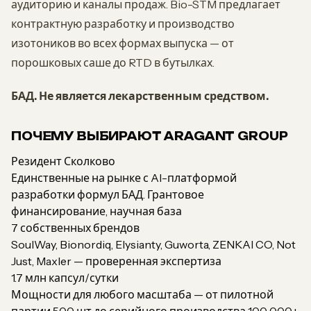
аудиторию и каналы продаж. Bio-STM предлагает
контрактную разработку и производство
изотоников во всех формах выпуска — от
порошковых саше до RTD в бутылках.
БАД. Не является лекарственным средством.
ПОЧЕМУ ВЫБИРАЮТ ARAGANT GROUP
Резидент Сколково
Единственные на рынке с AI-платформой
разработки формул БАД. Грантовое
финансирование, научная база
7 собственных брендов
SoulWay, Bionordiq, Elysianty, Guworta, ZENKAI CO, Not
Just, Maxler — проверенная экспертиза
1.7 млн капсул/сутки
Мощности для любого масштаба — от пилотной