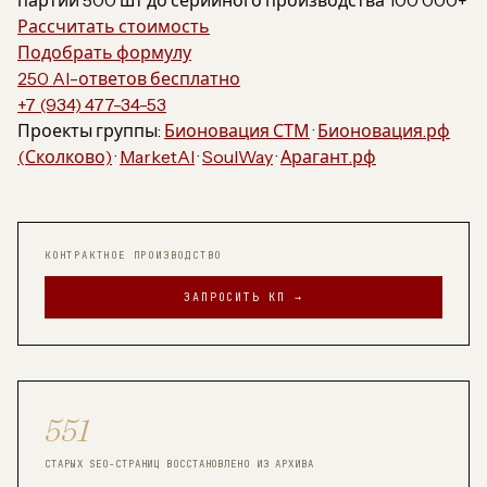
партии 500 шт до серийного производства 100 000+
Рассчитать стоимость
Подобрать формулу
250 AI-ответов бесплатно
+7 (934) 477-34-53
Проекты группы:
Бионовация СТМ
·
Бионовация.рф
(Сколково)
·
MarketAI
·
SoulWay
·
Арагант.рф
КОНТРАКТНОЕ ПРОИЗВОДСТВО
ЗАПРОСИТЬ КП →
551
СТАРЫХ SEO-СТРАНИЦ ВОССТАНОВЛЕНО ИЗ АРХИВА