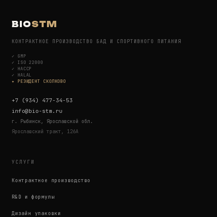
BIO
STM
КОНТРАКТНОЕ ПРОИЗВОДСТВО БАД И СПОРТИВНОГО ПИТАНИЯ
✓
GMP
✓
ISO 22000
✓
HACCP
✓
HALAL
✦ РЕЗИДЕНТ СКОЛКОВО
+7 (934) 477-34-53
info@bio-stm.ru
г. Рыбинск, Ярославской обл.
Ярославский тракт, 126А
УСЛУГИ
Контрактное производство
R&D и формулы
Дизайн упаковки