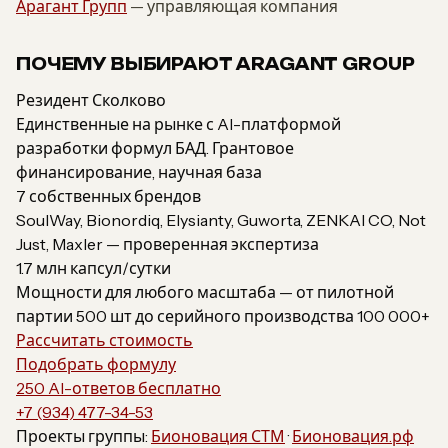
Арагант Групп
— управляющая компания
ПОЧЕМУ ВЫБИРАЮТ ARAGANT GROUP
Резидент Сколково
Единственные на рынке с AI-платформой
разработки формул БАД. Грантовое
финансирование, научная база
7 собственных брендов
SoulWay, Bionordiq, Elysianty, Guworta, ZENKAI CO, Not
Just, Maxler — проверенная экспертиза
1.7 млн капсул/сутки
Мощности для любого масштаба — от пилотной
партии 500 шт до серийного производства 100 000+
Рассчитать стоимость
Подобрать формулу
250 AI-ответов бесплатно
+7 (934) 477-34-53
Проекты группы:
Бионовация СТМ
·
Бионовация.рф