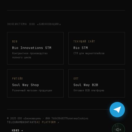
ЭКОСИСТЕМА ООО «БИОНОВАЦИЯ»
B2B
ТЕКУЩИЙ САЙТ
Bio Innovations STM
Bio STM
Контрактное производство
СТМ для маркетплейсов
полного цикла
РИТЕЙЛ
ОПТ
Soul Way Shop
Soul Way B2B
Розничный магазин продукции
Оптовая B2B платформа
© 2025 ООО «Бионовация» · ИНН 7604384837
Политика
Cookies
TELEGRAM
ВКОНТАКТЕ
AI PLATFORM ↗
AI
ЧАТ
КВИЗ →