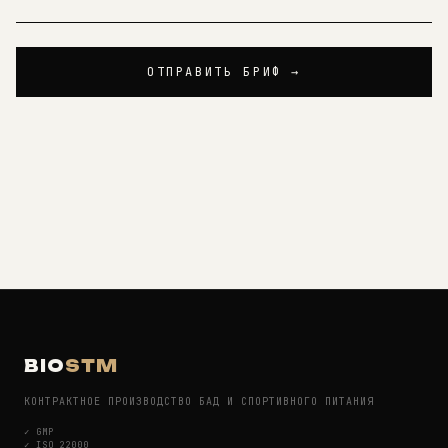
ОТПРАВИТЬ БРИФ →
BIO
STM
КОНТРАКТНОЕ ПРОИЗВОДСТВО БАД И СПОРТИВНОГО ПИТАНИЯ
✓
GMP
✓
ISO 22000