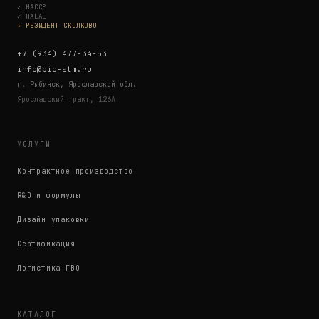
✓
HACCP
✓
HALAL
✦ РЕЗИДЕНТ СКОЛКОВО
+7 (934) 477-34-53
info@bio-stm.ru
г. Рыбинск, Ярославской обл.
Ярославский тракт, 126А
УСЛУГИ
Контрактное производство
R&D и формулы
Дизайн упаковки
Сертификация
Логистика FBO
КАТАЛОГ