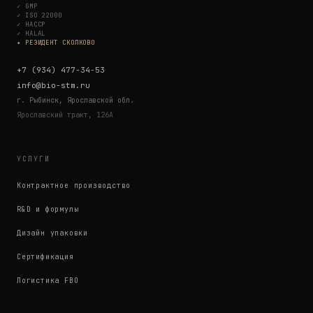
✓
GMP
✓
ISO 22000
✓
HACCP
✓
HALAL
✦ РЕЗИДЕНТ СКОЛКОВО
+7 (934) 477-34-53
info@bio-stm.ru
г. Рыбинск, Ярославской обл.
Ярославский тракт, 126А
УСЛУГИ
Контрактное производство
R&D и формулы
Дизайн упаковки
Сертификация
Логистика FBO