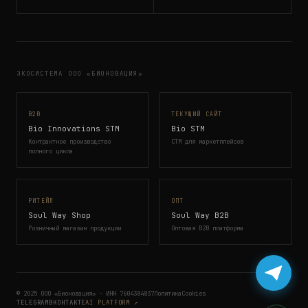
ЭКОСИСТЕМА ООО «БИОНОВАЦИЯ»
B2B
ТЕКУЩИЙ САЙТ
Bio Innovations STM
Bio STM
Контрактное производство
СТМ для маркетплейсов
полного цикла
РИТЕЙЛ
ОПТ
Soul Way Shop
Soul Way B2B
Розничный магазин продукции
Оптовая B2B платформа
© 2025 ООО «Бионовация» · ИНН 7604384837
Политика
Cookies
TELEGRAM
ВКОНТАКТЕ
AI PLATFORM ↗