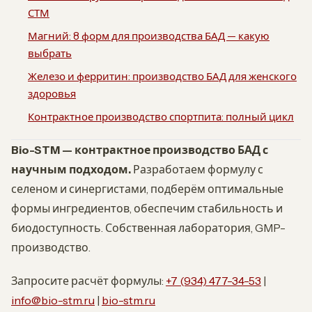
СТМ
Магний: 8 форм для производства БАД — какую
выбрать
Железо и ферритин: производство БАД для женского
здоровья
Контрактное производство спортпита: полный цикл
Bio-STM — контрактное производство БАД с
научным подходом.
Разработаем формулу с
селеном и синергистами, подберём оптимальные
формы ингредиентов, обеспечим стабильность и
биодоступность. Собственная лаборатория, GMP-
производство.
Запросите расчёт формулы:
+7 (934) 477-34-53
|
info@bio-stm.ru
|
bio-stm.ru