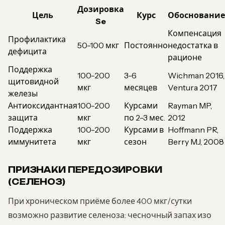
Дозировка
Цель
Курс
Обоснование
Se
Компенсация
Профилактика
50-100 мкг
Постоянно
недостатка в
дефицита
рационе
Поддержка
100-200
3-6
Wichman 2016,
щитовидной
мкг
месяцев
Ventura 2017
железы
Антиоксидантная
100-200
Курсами
Rayman MP,
защита
мкг
по 2-3 мес.
2012
Поддержка
100-200
Курсами в
Hoffmann PR,
иммунитета
мкг
сезон
Berry MJ, 2008
ПРИЗНАКИ ПЕРЕДОЗИРОВКИ
(СЕЛЕНОЗ)
При хроническом приёме более 400 мкг/сутки
возможно развитие селеноза: чесночный запах изо