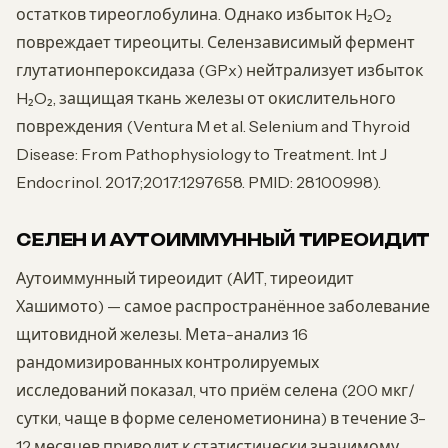
остатков тиреоглобулина. Однако избыток H₂O₂
повреждает тиреоциты. Селензависимый фермент
глутатионпероксидаза (GPx) нейтрализует избыток
H₂O₂, защищая ткань железы от окислительного
повреждения (Ventura M et al. Selenium and Thyroid
Disease: From Pathophysiology to Treatment. Int J
Endocrinol. 2017;2017:1297658. PMID: 28100998).
СЕЛЕН И АУТОИММУННЫЙ ТИРЕОИДИТ
Аутоиммунный тиреоидит (АИТ, тиреоидит
Хашимото) — самое распространённое заболевание
щитовидной железы. Мета-анализ 16
рандомизированных контролируемых
исследований показал, что приём селена (200 мкг/
сутки, чаще в форме селенометионина) в течение 3-
12 месяцев приводит к статистически значимому