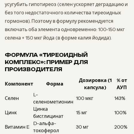
усугубить гипотиреоз (селен ускоряет деградацию и
без того недостаточного количества тиреоидных
гормонов). Поэтому в формулу рекомендуется
включать оба элемента одновременно: 100-150 мкг
селена + 150 мкг йода (в форме калия йодида).
ФОРМУЛА «ТИРЕОИДНЫЙ
КОМПЛЕКС»: ПРИМЕР ДЛЯ
ПРОИЗВОДИТЕЛЯ
Дозировка (1
% от
Компонент
Форма
капсула)
АУП
L-
Селен
100 мкг
143%
селенометионин
Цинка
Цинк
15 мг
100%
бисглицинат
D-альфа-
Витамин E
30 мг
200%
токоферол