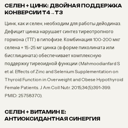
СЕЛЕН + ЦИНК: ДВОЙНАЯ ПОДДЕРЖКА
КОНВЕРСИИ Т4→Т3
Цинк, как и селен, необходим для работы дейодиназ.
Дефицит цинка нарушает синтез тиреотропного
гормона (ТТГ) в гипофизе. Комбинация 100-200 мкг
селена + 15-25 мг цинка (в форме пиколината или
бисглицината) обеспечивает комплексную
поддержку тиреоидной функции (Mahmoodianfard S
et al. Effects of Zinc and Selenium Supplementation on
Thyroid Function in Overweight and Obese Hypothyroid
Female Patients. J Am Coll Nutr. 2015;34(5):391-399.
PMID: 25758370).
СЕЛЕН + ВИТАМИН E:
АНТИОКСИДАНТНАЯ СИНЕРГИЯ