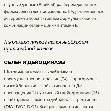
научные данные (PubMed), разберём доступные
формы селена для производства БАД, оптимальные
дозировки и перспективные формулы, включая
комбинации селен + цинк + витамин E.
Биохимия: почему селен необходим
щитовидной железе
СЕЛЕН И ДЕЙОДИНАЗЫ
Щитовидная железа вырабатывает
преимущественно тироксин (Т4) — прогормон с
низкой биологической активностью. Для
превращения Т4 в активный трийодтиронин (Т3)
необходимы ферменты дейодиназы трёх типов
(DIO1, DIO2, DIO3). Все три фермента являются