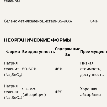
селеном
Селенометилселеноцистеин
85-90%
34%
НЕОРГАНИЧЕСКИЕ ФОРМЫ
Содержание
Форма
Биодоступность
Преимущест
Se
Натрия
Низкая
селенит
50-60%
46%
стоимость,
(Na₂SeO₃)
доступность
Натрия
90-95%
Хорошая
селенат
42%
(абсорбция)
абсорбция
(Na₂SeO₄)