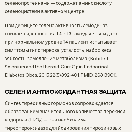
селенопротеинами — содержат аминокислоту
селеноцистеин в активном центре.
При дефиците селена активность дейодиназ
снижается, конверсия Т4 в Т3 замедляется, и даже
при нормальном уровне Т4 пациент испытывает
симптомы гипотиреоза: усталость, набор веса,
зябкость, замедление метаболизма (Kohrle J.
Selenium and the thyroid. Curr Opin Endocrinol
Diabetes Obes. 2015;22(5):392-401. PMID: 26313901).
СЕЛЕН И АНТИОКСИДАНТНАЯ ЗАЩИТА
Синтез тиреоидных гормонов сопровождается
образованием значительного количества перекиси
водорода (H₂O₂) — она необходима
тиреопероксидазе для йодирования тирозиновых