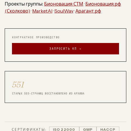
Проекты группы:
Бионовация СТМ
·
Бионовация.рф
(Сколково)
·
MarketAI
·
SoulWay
·
Арагант.рф
КОНТРАКТНОЕ ПРОИЗВОДСТВО
ЗАПРОСИТЬ КП →
551
СТАРЫХ SEO-СТРАНИЦ ВОССТАНОВЛЕНО ИЗ АРХИВА
СЕРТИФИКАТЫ:
ISO 22000
GMP
HACCP