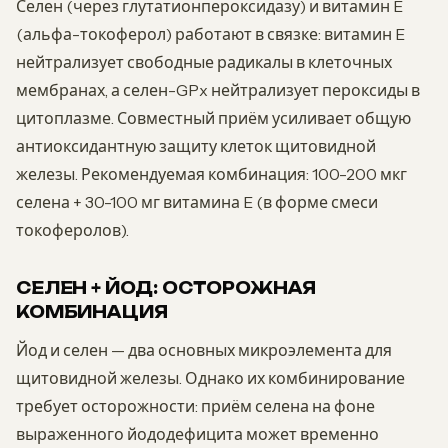
Селен (через глутатионпероксидазу) и витамин E
(альфа-токоферол) работают в связке: витамин E
нейтрализует свободные радикалы в клеточных
мембранах, а селен-GPx нейтрализует пероксиды в
цитоплазме. Совместный приём усиливает общую
антиоксидантную защиту клеток щитовидной
железы. Рекомендуемая комбинация: 100-200 мкг
селена + 30-100 мг витамина E (в форме смеси
токоферолов).
СЕЛЕН + ЙОД: ОСТОРОЖНАЯ
КОМБИНАЦИЯ
Йод и селен — два основных микроэлемента для
щитовидной железы. Однако их комбинирование
требует осторожности: приём селена на фоне
выраженного йододефицита может временно