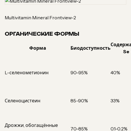
Multivitamin Mineral Frontview-2
ОРГАНИЧЕСКИЕ ФОРМЫ
Содерж
Форма
Биодоступность
Se
L-селенометионин
90-95%
40%
Селеноцистеин
85-90%
33%
Дрожжи, обогащённые
70-85%
0.1-0.2%