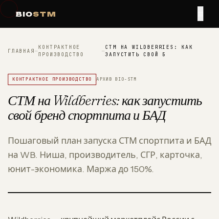
≡
BIO
STM
КОНТРАКТНОЕ
СТМ НА WILDBERRIES: КАК
ГЛАВНАЯ
—
—
ПРОИЗВОДСТВО
ЗАПУСТИТЬ СВОЙ Б
КОНТРАКТНОЕ ПРОИЗВОДСТВО
АРХИВ BIO-STM
СТМ на Wildberries: как запустить
свой бренд спортпита и БАД
Пошаговый план запуска СТМ спортпита и БАД
на WB. Ниша, производитель, СГР, карточка,
юнит-экономика. Маржа до 150%.