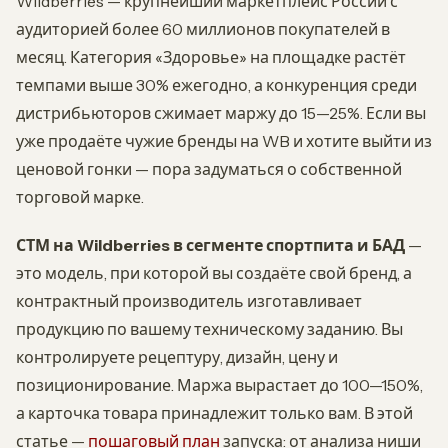
Wildberries — крупнейший маркетплейс России с
аудиторией более 60 миллионов покупателей в
месяц. Категория «Здоровье» на площадке растёт
темпами выше 30% ежегодно, а конкуренция среди
дистрибьюторов сжимает маржу до 15—25%. Если вы
уже продаёте чужие бренды на WB и хотите выйти из
ценовой гонки — пора задуматься о собственной
торговой марке.
СТМ на Wildberries в сегменте спортпита и БАД
—
это модель, при которой вы создаёте свой бренд, а
контрактный производитель изготавливает
продукцию по вашему техническому заданию. Вы
контролируете рецептуру, дизайн, цену и
позиционирование. Маржа вырастает до 100—150%,
а карточка товара принадлежит только вам. В этой
статье —
пошаговый план
запуска: от анализа ниши