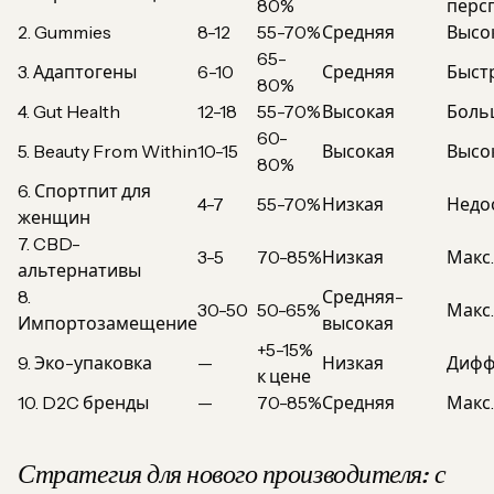
80%
перс
2. Gummies
8-12
55-70%
Средняя
Высо
65-
3. Адаптогены
6-10
Средняя
Быст
80%
4. Gut Health
12-18
55-70%
Высокая
Боль
60-
5. Beauty From Within
10-15
Высокая
Высо
80%
6. Спортпит для
4-7
55-70%
Низкая
Недо
женщин
7. CBD-
3-5
70-85%
Низкая
Макс
альтернативы
8.
Средняя-
30-50
50-65%
Макс
Импортозамещение
высокая
+5-15%
9. Эко-упаковка
—
Низкая
Дифф
к цене
10. D2C бренды
—
70-85%
Средняя
Макс
Стратегия для нового производителя: с