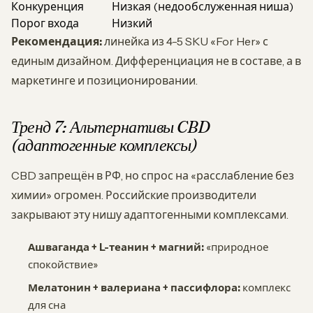
Конкуренция
Низкая (недообслуженная ниша)
Порог входа
Низкий
Рекомендация:
линейка из 4-5 SKU «For Her» с
единым дизайном. Дифференциация не в составе, а в
маркетинге и позиционировании.
Тренд 7: Альтернативы CBD
(адаптогенные комплексы)
CBD запрещён в РФ, но спрос на «расслабление без
химии» огромен. Российские производители
закрывают эту нишу адаптогенными комплексами.
Ашваганда + L-теанин + магний:
«природное
спокойствие»
Мелатонин + валериана + пассифлора:
комплекс
для сна