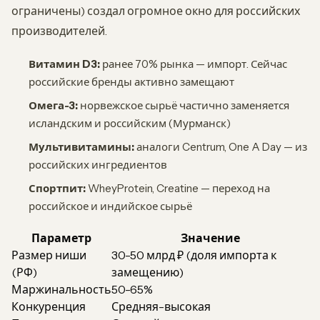
ограничены) создал огромное окно для российских
производителей.
Витамин D3:
ранее 70% рынка — импорт. Сейчас
российские бренды активно замещают
Омега-3:
норвежское сырьё частично заменяется
исландским и российским (Мурманск)
Мультивитамины:
аналоги Centrum, One A Day — из
российских ингредиентов
Спортпит:
WheyProtein, Creatine — переход на
российское и индийское сырьё
Параметр
Значение
Размер ниши
30-50 млрд ₽ (доля импорта к
(РФ)
замещению)
Маржинальность
50-65%
Конкуренция
Средняя-высокая