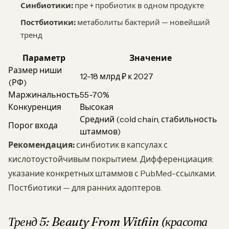
Синбиотики:
пре + пробиотик в одном продукте
Постбиотики:
метаболиты бактерий — новейший
тренд
Параметр
Значение
Размер ниши
12-18 млрд ₽ к 2027
(РФ)
Маржинальность
55-70%
Конкуренция
Высокая
Средний (cold chain, стабильность
Порог входа
штаммов)
Рекомендация:
синбиотик в капсулах с
кислотоустойчивым покрытием. Дифференциация:
указание конкретных штаммов с PubMed-ссылками.
Постбиотики — для ранних адоптеров.
Тренд 5: Beauty From Within (красота