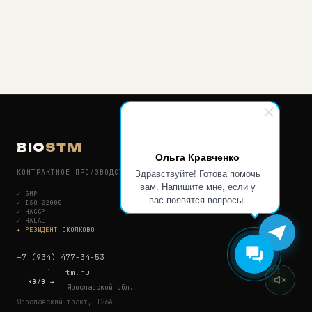
BIO
STM
Ольга Кравченко
Здравствуйте! Готова помочь
КОНТРАКТНОЕ ПРОИЗВОДСТВО БАД И СПОРТИВНОГО ПИТАНИЯ
вам. Напишите мне, если у
✓
GMP
вас появятся вопросы.
✓
ISO 22000
✓
HACCP
✓
HALAL
✦ РЕЗИДЕНТ СКОЛКОВО
+7 (934) 477-34-53
AI
info@bio-stm.ru
ЧАТ
КВИЗ →
г. Рыбинск, Ярославской обл.
Ярославский тракт, 126А