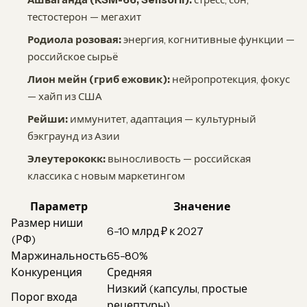
тестостерон — мегахит
Родиола розовая:
энергия, когнитивные функции —
российское сырьё
Лион мейн (гриб ежовик):
нейропротекция, фокус
— хайп из США
Рейши:
иммунитет, адаптация — культурный
бэкграунд из Азии
Элеутерококк:
выносливость — российская
классика с новым маркетингом
Параметр
Значение
Размер ниши
6-10 млрд ₽ к 2027
(РФ)
Маржинальность
65-80%
Конкуренция
Средняя
Низкий (капсулы, простые
Порог входа
рецептуры)