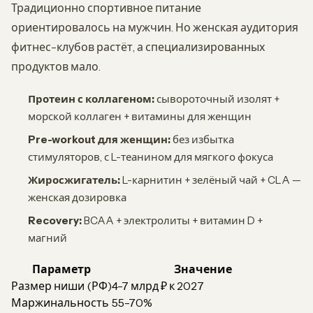
Традиционно спортивное питание
ориентировалось на мужчин. Но женская аудитория
фитнес-клубов растёт, а специализированных
продуктов мало.
Протеин с коллагеном:
сывороточный изолят +
морской коллаген + витамины для женщин
Pre-workout для женщин:
без избытка
стимуляторов, с L-теанином для мягкого фокуса
Жиросжигатель:
L-карнитин + зелёный чай + CLA —
женская дозировка
Recovery:
BCAA + электролиты + витамин D +
магний
Параметр
Значение
Размер ниши (РФ)
4-7 млрд ₽ к 2027
Маржинальность
55-70%