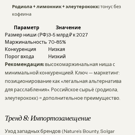
Родиола + лимонник + элеутерококк:
тонус без
кофеина
Параметр
Значение
Размер ниши (РФ)
3-5 млрд ₽ к 2027
Маржинальность
70-85%
Конкуренция
Низкая
Порог входа
Низкий
Рекомендация:
высокомаржинальная ниша с
минимальной конкуренцией. Ключ — маркетинг:
позиционирование как «легальная альтернатива
для расслабления». Российское сырьё (родиола,
элеутерококк) = дополнительное преимущество.
Тренд 8: Импортозамещение
Уход западных брендов (Nature’s Bounty, Solgar