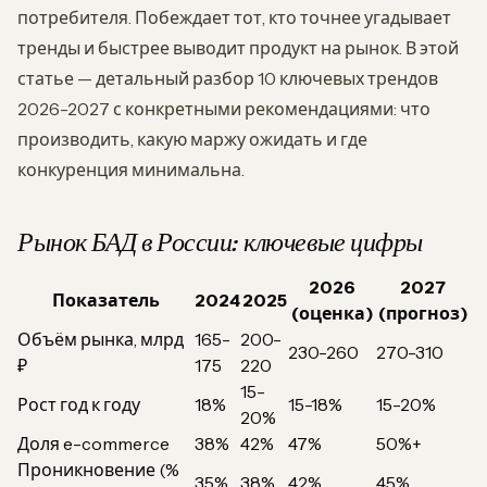
потребителя. Побеждает тот, кто точнее угадывает
тренды и быстрее выводит продукт на рынок. В этой
статье — детальный разбор 10 ключевых трендов
2026-2027 с конкретными рекомендациями: что
производить, какую маржу ожидать и где
конкуренция минимальна.
Рынок БАД в России: ключевые цифры
2026
2027
Показатель
2024
2025
(оценка)
(прогноз)
Объём рынка, млрд
165-
200-
230-260
270-310
₽
175
220
15-
Рост год к году
18%
15-18%
15-20%
20%
Доля e-commerce
38%
42%
47%
50%+
Проникновение (%
35%
38%
42%
45%