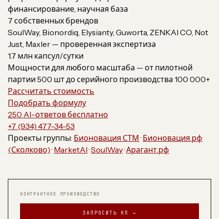
финансирование, научная база
7 собственных брендов
SoulWay, Bionordiq, Elysianty, Guworta, ZENKAI CO, Not
Just, Maxler — проверенная экспертиза
1.7 млн капсул/сутки
Мощности для любого масштаба — от пилотной
партии 500 шт до серийного производства 100 000+
Рассчитать стоимость
Подобрать формулу
250 AI-ответов бесплатно
+7 (934) 477-34-53
Проекты группы:
Бионовация СТМ
·
Бионовация.рф
(Сколково)
·
MarketAI
·
SoulWay
·
Арагант.рф
КОНТРАКТНОЕ ПРОИЗВОДСТВО
ЗАПРОСИТЬ КП →