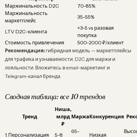
Маржинальность D2C
70-85%
Маржинальность
35-55%
маркетплейс
×3-5 vs разовая
LTV D2C-клиента
покупка
Стоимость привлечения
500-2000 ₽/клиент
Рекомендация:
гибридная модель — маркетплейсы
для трафика и узнаваемости, D2C для маржи и
лояльности. Вложитесь в email-маркетинг и
Telegram-канал бренда.
Сводная таблица: все 10 трендов
Ниша,
Тренд
млрд
Маржа
Конкуренция
Рек
₽
65-
Высо
1. Персонализация
5-8
Низкая