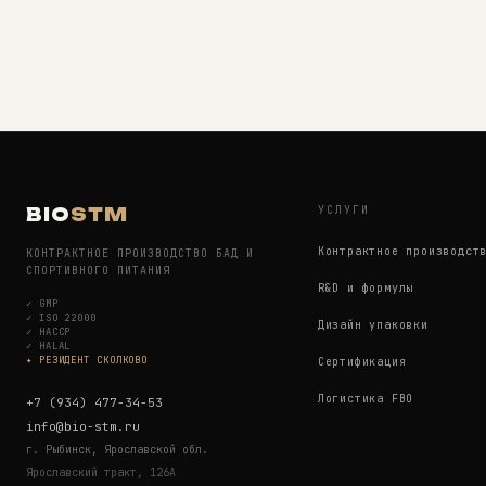
УСЛУГИ
BIO
STM
Контрактное производст
КОНТРАКТНОЕ ПРОИЗВОДСТВО БАД И
СПОРТИВНОГО ПИТАНИЯ
R&D и формулы
✓
GMP
✓
ISO 22000
Дизайн упаковки
✓
HACCP
✓
HALAL
✦ РЕЗИДЕНТ СКОЛКОВО
Сертификация
Логистика FBO
+7 (934) 477-34-53
info@bio-stm.ru
г. Рыбинск, Ярославской обл.
Ярославский тракт, 126А