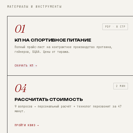
МАТЕРИАЛЫ И ИНСТРУМЕНТЫ
01
PDF · 8 СТР
КП НА СПОРТИВНОЕ ПИТАНИЕ
Полный прайс-лист на контрактное производство протеина,
гейнеров, БЦАА. Цены от тиража.
СКАЧАТЬ КП →
04
2 МИН
РАССЧИТАТЬ СТОИМОСТЬ
9 вопросов → персональный расчёт + технолог перезвонит за 47
минут.
ПРОЙТИ КВИЗ →