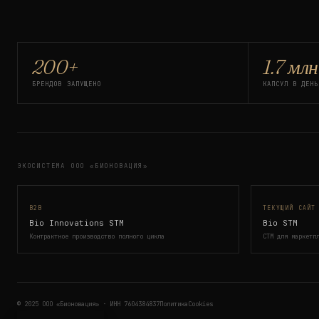
200+
1.7 млн
БРЕНДОВ ЗАПУЩЕНО
КАПСУЛ В ДЕНЬ
ЭКОСИСТЕМА ООО «БИОНОВАЦИЯ»
B2B
ТЕКУЩИЙ САЙТ
Bio Innovations STM
Bio STM
Контрактное производство полного цикла
СТМ для маркетп
© 2025 ООО «Бионовация» · ИНН 7604384837
Политика
Cookies