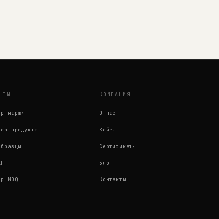
НТЫ
КОМПАНИЯ
ор маржи
О нас
тор продукта
Кейсы
образцы
Сертификаты
КП
Блог
ор MOQ
Контакты