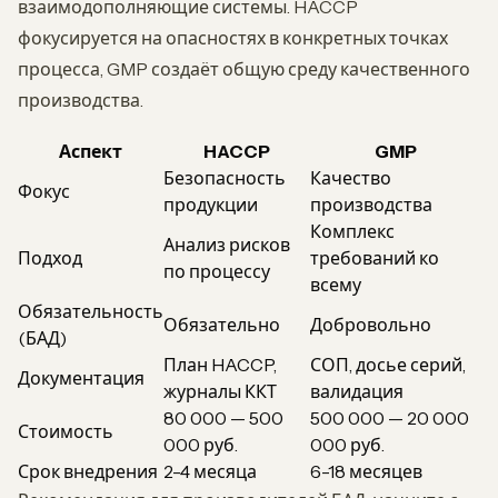
взаимодополняющие системы. HACCP
фокусируется на опасностях в конкретных точках
процесса, GMP создаёт общую среду качественного
производства.
Аспект
HACCP
GMP
Безопасность
Качество
Фокус
продукции
производства
Комплекс
Анализ рисков
Подход
требований ко
по процессу
всему
Обязательность
Обязательно
Добровольно
(БАД)
План HACCP,
СОП, досье серий,
Документация
журналы ККТ
валидация
80 000 — 500
500 000 — 20 000
Стоимость
000 руб.
000 руб.
Срок внедрения
2-4 месяца
6-18 месяцев