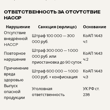
ОТВЕТСТВЕННОСТЬ ЗА ОТСУТСТВИЕ
HACCP
Нарушение
Санкция (юрлицо)
Основание
Отсутствие
Штраф 100 000 — 300
КоАП 14.43
внедрённой
000 руб.
ч.1
HACCP
Штраф 300 000 — 1 000
Повторное
КоАП 14.43
000 руб. или
нарушение
ч.2
приостановка до 90 суток
Причинение
Штраф 600 000 — 1 000
КоАП 14.43
вреда
000 руб. + конфискация
ч.3
здоровью
Выпуск
Уголовная
УК РФ ст.
опасной
ответственность
238
продукции