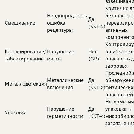
взвешиван
Критично д
Неоднородность,
безопаснос
Да
Смешивание
ошибка
передозиро
(ККТ-2)
рецептуры
активных
компонент
Контролируе
Капсулирование/
Нарушение
Нет
ошибка не с
таблетирование
массы
(CP)
опасность д
здоровья
Последний 
Металлические
Да
обнаружен
Металлодетекция
включения
(ККТ-3)
физических
опасностей
Негерметич
Нарушение
Да
упаковка →
Упаковка
герметичности
(ККТ-4)
микробиоло
загрязнени