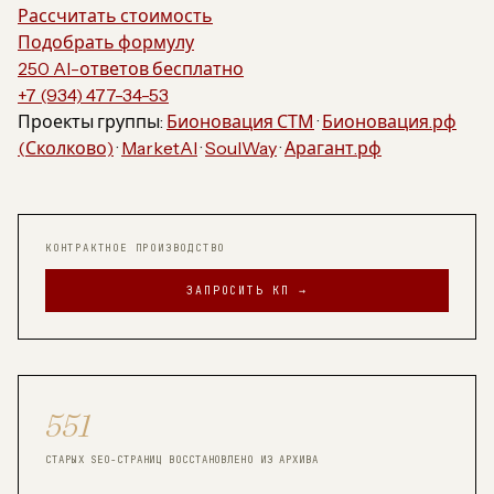
Рассчитать стоимость
Подобрать формулу
250 AI-ответов бесплатно
+7 (934) 477-34-53
Проекты группы:
Бионовация СТМ
·
Бионовация.рф
(Сколково)
·
MarketAI
·
SoulWay
·
Арагант.рф
КОНТРАКТНОЕ ПРОИЗВОДСТВО
ЗАПРОСИТЬ КП →
551
СТАРЫХ SEO-СТРАНИЦ ВОССТАНОВЛЕНО ИЗ АРХИВА