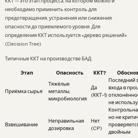
ККТ — это этап процесса, на котором можно и
необходимо применить контроль для
предотвращения, устранения или снижения
опасности до приемлемого уровня. Для
определения ККТ используется «дерево решений»
(Decision Tree).
Типичные ККТ на производстве БАД:
Этап
Опасность
ККТ?
Обосно
Последний э
Тяжёлые
Да
входа в проц
Приёмка сырья
металлы,
(ККТ-1)
отклонённо
микробиология
не использу
Контрольная
но не крити
Неправильная
Нет
Взвешивание
проверяетс
дозировка
(CP)
двойным