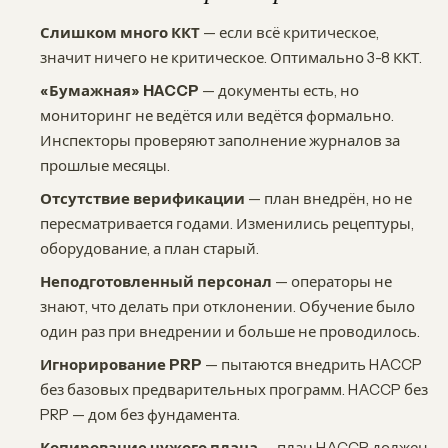
Слишком много ККТ
— если всё критическое,
значит ничего не критическое. Оптимально 3-8 ККТ.
«Бумажная» HACCP
— документы есть, но
мониторинг не ведётся или ведётся формально.
Инспекторы проверяют заполнение журналов за
прошлые месяцы.
Отсутствие верификации
— план внедрён, но не
пересматривается годами. Изменились рецептуры,
оборудование, а план старый.
Неподготовленный персонал
— операторы не
знают, что делать при отклонении. Обучение было
один раз при внедрении и больше не проводилось.
Игнорирование PRP
— пытаются внедрить HACCP
без базовых предварительных программ. HACCP без
PRP — дом без фундамента.
Копирование чужого плана
— план HACCP должен