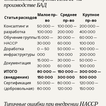
производстве БАД
Малое пр-
Среднее
Крупное
Статья расходов
во
пр-во
пр-во
Консалтинг и
50 000 —
100 000 —
200 000 —
разработка
100 000
200 000
400 000
Обучение группы
15 000 —
30 000 —
60 000 —
HACCP
30 000
60 000
100 000
Доработка
0 — 50
50 000 —
100 000 —
инфраструктуры
000
100 000
200 000
15 000 —
30 000 —
50 000 —
Документация
30 000
60 000
100 000
ИТОГО
80 000 —
150 000 —
300 000 —
(внедрение)
150 000
300 000
500 000
Сертификация
50 000 —
80 000 —
120 000 —
(добровольная)
80 000
120 000
150 000
Типичные ошибки при внедрении HACCP