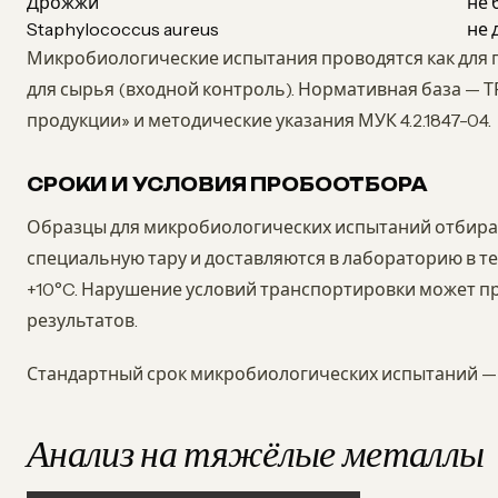
Дрожжи
не 
Staphylococcus aureus
не 
Микробиологические испытания проводятся как для г
для сырья (входной контроль). Нормативная база — Т
продукции» и методические указания МУК 4.2.1847-04.
СРОКИ И УСЛОВИЯ ПРОБООТБОРА
Образцы для микробиологических испытаний отбираю
специальную тару и доставляются в лабораторию в т
+10°C. Нарушение условий транспортировки может п
результатов.
Стандартный срок микробиологических испытаний — о
Анализ на тяжёлые металлы