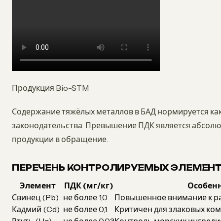
Продукция Bio-STM
Содержание тяжёлых металлов в БАД нормируется как 
законодательства. Превышение ПДК является абсол
продукции в обращение.
ПЕРЕЧЕНЬ КОНТРОЛИРУЕМЫХ ЭЛЕМЕН
Элемент
ПДК (мг/кг)
Особен
Свинец (Pb)
не более 1,0
Повышенное внимание к р
Кадмий (Cd)
не более 0,1
Критичен для злаковых ко