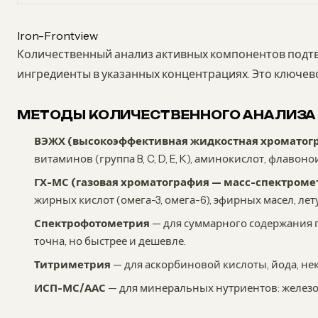
Iron-Frontview
Количественный анализ активных компонентов подтв
ингредиенты в указанных концентрациях. Это ключево
МЕТОДЫ КОЛИЧЕСТВЕННОГО АНАЛИЗА
ВЭЖХ (высокоэффективная жидкостная хроматог
витаминов (группа B, C, D, E, K), аминокислот, флавон
ГХ-МС (газовая хроматография — масс-спектроме
жирных кислот (омега-3, омега-6), эфирных масел, ле
Спектрофотометрия
— для суммарного содержания 
точна, но быстрее и дешевле.
Титриметрия
— для аскорбиновой кислоты, йода, н
ИСП-МС/ААС
— для минеральных нутриентов: железо, 