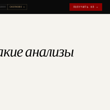
2000
СКОЛКОВО ✦
ПОЛУЧИТЬ КП →
акие анализы