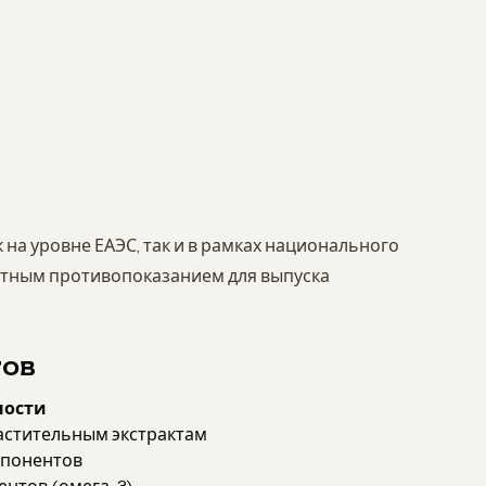
на уровне ЕАЭС, так и в рамках национального
ютным противопоказанием для выпуска
ТОВ
ности
астительным экстрактам
мпонентов