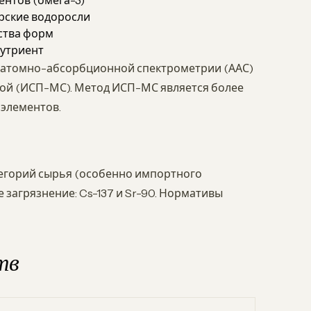
ентов (омега-3)
орские водоросли
ства форм
нутриент
ы атомно-абсорбционной спектрометрии (ААС)
мой (ИСП-МС). Метод ИСП-МС является более
 элементов.
тегорий сырья (особенно импортного
 загрязнение: Cs-137 и Sr-90. Нормативы
тв