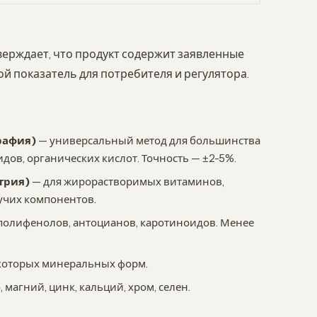
ерждает, что продукт содержит заявленные
й показатель для потребителя и регулятора.
рафия)
— универсальный метод для большинства
оидов, органических кислот. Точность — ±2-5%.
трия)
— для жирорастворимых витаминов,
тучих компонентов.
полифенолов, антоцианов, каротиноидов. Менее
екоторых минеральных форм.
магний, цинк, кальций, хром, селен.