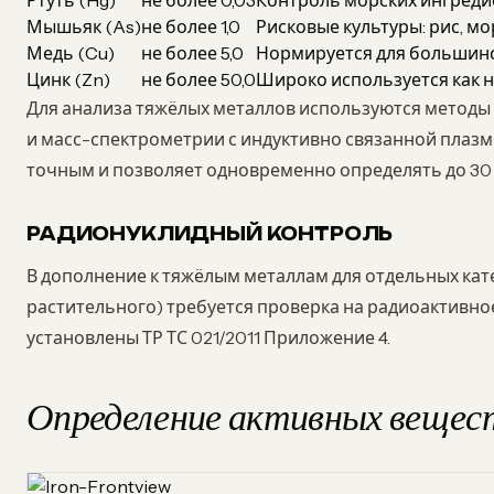
Ртуть (Hg)
не более 0,03
Контроль морских ингреди
Мышьяк (As)
не более 1,0
Рисковые культуры: рис, м
Медь (Cu)
не более 5,0
Нормируется для большин
Цинк (Zn)
не более 50,0
Широко используется как 
Для анализа тяжёлых металлов используются метод
и масс-спектрометрии с индуктивно связанной плаз
точным и позволяет одновременно определять до 30
РАДИОНУКЛИДНЫЙ КОНТРОЛЬ
В дополнение к тяжёлым металлам для отдельных ка
растительного) требуется проверка на радиоактивное
установлены ТР ТС 021/2011 Приложение 4.
Определение активных вещес