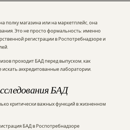
а полку магазина или на маркетплейс, она
ания. Это не просто формальность: именно
арственной регистрации в Роспотребнадзоре и
лей.
лизов проходит БАД перед выпуском, как
де искать аккредитованные лаборатории.
сследования БАД
лько критически важных функций в жизненном
гистрация БАД в Роспотребнадзоре