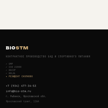
BIO
STM
КОНТРАКТНОЕ ПРОИЗВОДСТВО БАД И СПОРТИВНОГО ПИТАНИЯ
✓
GMP
✓
ISO 22000
✓
HACCP
✓
HALAL
✦ РЕЗИДЕНТ СКОЛКОВО
+7 (934) 477-34-53
info@bio-stm.ru
г. Рыбинск, Ярославской обл.
Ярославский тракт, 126А