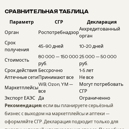
СРАВНИТЕЛЬНАЯ ТАБЛИЦА
Параметр
СГР
Декларация
Аккредитованный
Орган
Роспотребнадзор
орган
Срок
45-90 дней
10-20 дней
получения
80 000 — 150 000
25 000 — 50 000
Стоимость
руб.
руб.
Срок действия
Бессрочно
1-5 лет
Аптечные сети
Принимают все
Не все
WB, Ozon, YM —
Могут потребовать
Маркетплейсы
все
СГР
Экспорт ЕАЭС
Да
Ограниченно
Рекомендация:
если вы планируете серьёзный
бизнес с выходом на маркетплейсы и аптеки —
оформляйте СГР. Декларация подходит только для