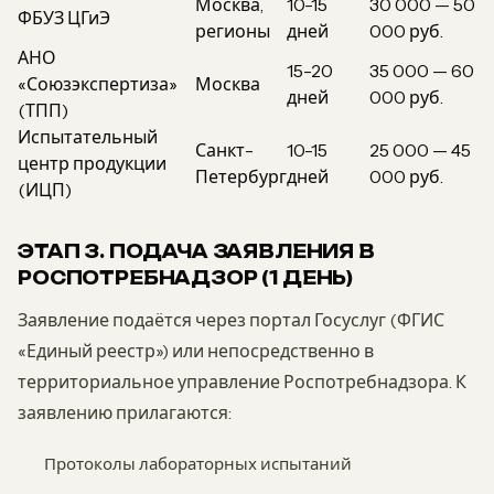
Москва,
10-15
30 000 — 50
ФБУЗ ЦГиЭ
регионы
дней
000 руб.
АНО
15-20
35 000 — 60
«Союзэкспертиза»
Москва
дней
000 руб.
(ТПП)
Испытательный
Санкт-
10-15
25 000 — 45
центр продукции
Петербург
дней
000 руб.
(ИЦП)
ЭТАП 3. ПОДАЧА ЗАЯВЛЕНИЯ В
РОСПОТРЕБНАДЗОР (1 ДЕНЬ)
Заявление подаётся через портал Госуслуг (ФГИС
«Единый реестр») или непосредственно в
территориальное управление Роспотребнадзора. К
заявлению прилагаются:
Протоколы лабораторных испытаний