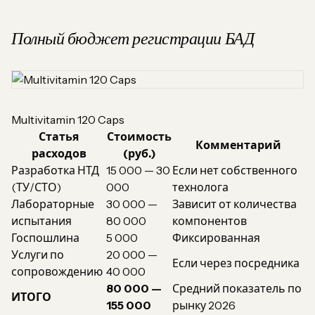
Полный бюджет регистрации БАД
Multivitamin 120 Caps
Статья
Стоимость
Комментарий
расходов
(руб.)
Разработка НТД
15 000 — 30
Если нет собственного
(ТУ/СТО)
000
технолога
Лабораторные
30 000 —
Зависит от количества
испытания
80 000
компонентов
Госпошлина
5 000
Фиксированная
Услуги по
20 000 —
Если через посредника
сопровождению
40 000
80 000 —
Средний показатель по
ИТОГО
155 000
рынку 2026