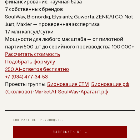
финансирование, научная база
7 собственных брендов
SoulWay, Bionordiq, Elysianty, Guworta, ZENKAI CO, Not
Just, Maxler — проверенная экспертиза
1.7 млн капсул/сутки
Мощности для любого масштаба — от пилотной
партии 500 шт до серийного производства 100 000+
Рассчитать стоимость
Подобрать формулу
250 AI-ответов бесплатно
+7 (934) 477-34-53
Проекты группы:
Бионовация СТМ
·
Бионовация.рф
(Сколково)
·
MarketAI
·
SoulWay
·
Арагант.рф
КОНТРАКТНОЕ ПРОИЗВОДСТВО
ЗАПРОСИТЬ КП →