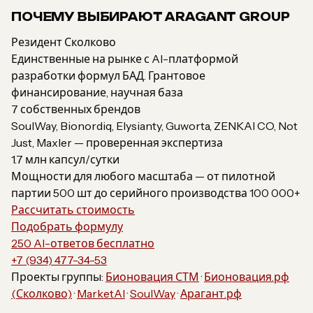
ПОЧЕМУ ВЫБИРАЮТ ARAGANT GROUP
Резидент Сколково
Единственные на рынке с AI-платформой
разработки формул БАД. Грантовое
финансирование, научная база
7 собственных брендов
SoulWay, Bionordiq, Elysianty, Guworta, ZENKAI CO, Not
Just, Maxler — проверенная экспертиза
1.7 млн капсул/сутки
Мощности для любого масштаба — от пилотной
партии 500 шт до серийного производства 100 000+
Рассчитать стоимость
Подобрать формулу
250 AI-ответов бесплатно
+7 (934) 477-34-53
Проекты группы:
Бионовация СТМ
·
Бионовация.рф
(Сколково)
·
MarketAI
·
SoulWay
·
Арагант.рф