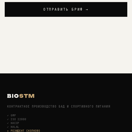
ОТПРАВИТЬ БРИФ →
BIO
STM
КОНТРАКТНОЕ ПРОИЗВОДСТВО БАД И СПОРТИВНОГО ПИТАНИЯ
✓
GMP
✓
ISO 22000
✓
HACCP
✓
HALAL
✦ РЕЗИДЕНТ СКОЛКОВО