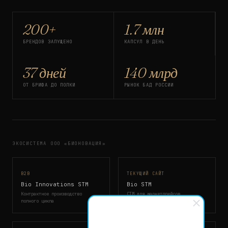
200+
1.7 млн
БРЕНДОВ ЗАПУЩЕНО
КАПСУЛ В ДЕНЬ
37 дней
140 млрд
ОТ БРИФА ДО ПОЛКИ
РЫНОК БАД РОССИИ
ЭКОСИСТЕМА ООО «БИОНОВАЦИЯ»
B2B
ТЕКУЩИЙ САЙТ
Bio Innovations STM
Bio STM
Контрактное производство
СТМ для маркетплейсов
полного цикла