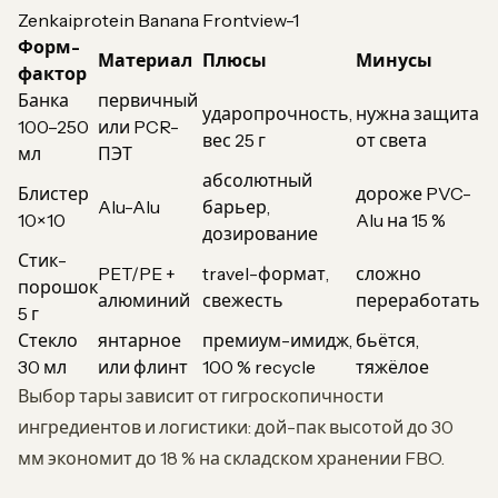
Zenkaiprotein Banana Frontview-1
Форм-
Материал
Плюсы
Минусы
фактор
Банка
первичный
ударопрочность,
нужна защита
100–250
или PCR-
вес 25 г
от света
мл
ПЭТ
абсолютный
Блистер
дороже PVC-
Alu-Alu
барьер,
10×10
Alu на 15 %
дозирование
Стик-
PET/PE +
travel-формат,
сложно
порошок
алюминий
свежесть
переработать
5 г
Стекло
янтарное
премиум-имидж,
бьётся,
30 мл
или флинт
100 % recycle
тяжёлое
Выбор тары зависит от гигроскопичности
ингредиентов и логистики: дой-пак высотой до 30
мм экономит до 18 % на складском хранении FBO.