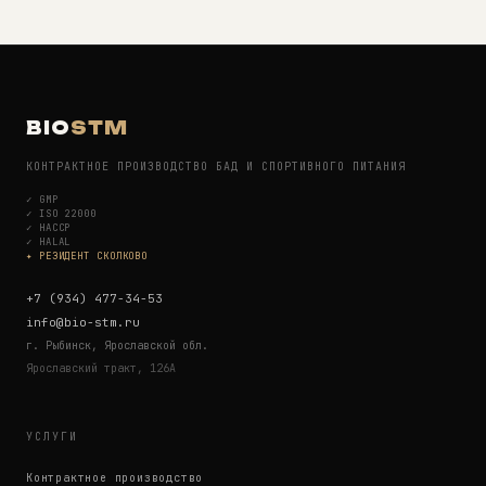
BIO
STM
КОНТРАКТНОЕ ПРОИЗВОДСТВО БАД И СПОРТИВНОГО ПИТАНИЯ
✓
GMP
✓
ISO 22000
✓
HACCP
✓
HALAL
✦ РЕЗИДЕНТ СКОЛКОВО
+7 (934) 477-34-53
info@bio-stm.ru
г. Рыбинск, Ярославской обл.
Ярославский тракт, 126А
УСЛУГИ
Контрактное производство