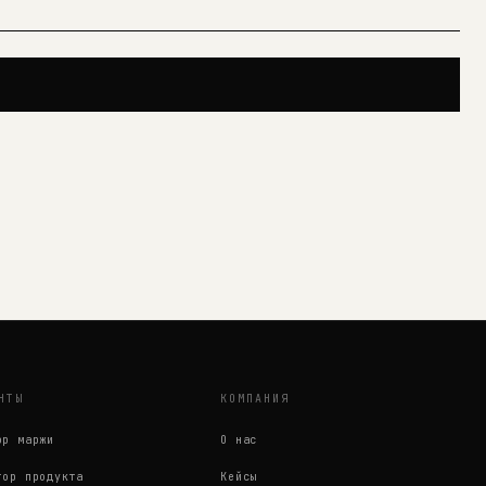
НТЫ
КОМПАНИЯ
ор маржи
О нас
тор продукта
Кейсы