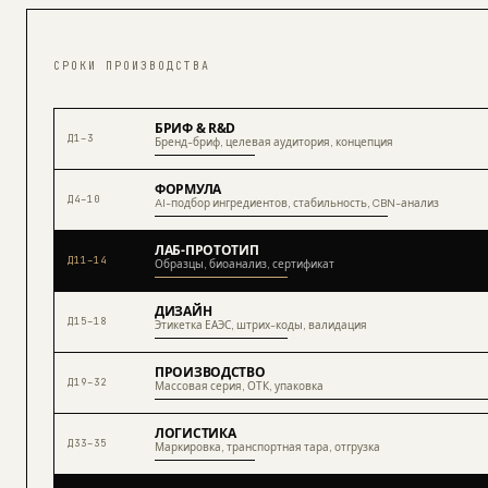
СРОКИ ПРОИЗВОДСТВА
БРИФ & R&D
Д
1
–
3
Бренд-бриф, целевая аудитория, концепция
ФОРМУЛА
Д
4
–
10
AI-подбор ингредиентов, стабильность, CBN-анализ
ЛАБ-ПРОТОТИП
Д
11
–
14
Образцы, биоанализ, сертификат
ДИЗАЙН
Д
15
–
18
Этикетка ЕАЭС, штрих-коды, валидация
ПРОИЗВОДСТВО
Д
19
–
32
Массовая серия, ОТК, упаковка
ЛОГИСТИКА
Д
33
–
35
Маркировка, транспортная тара, отгрузка