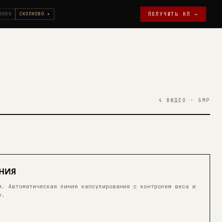
2000
СКОЛКОВО ✦
ПОЛУЧИТЬ КП →
4 ВИДЕО · GMP
АНИЯ
и. Автоматическая линия капсулирования с контролем веса и
е.