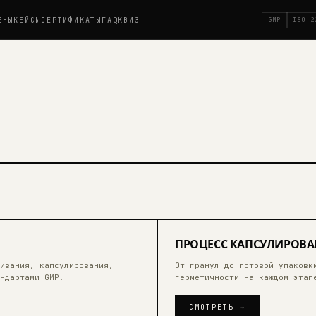
ЕНЫ
КЕЙСЫ
СЕРТИФИКАТЫ
FAQ
КВИЗ
GMP
ISO 2
02
ПРОЦЕСС КАПСУЛИРОВ
ивания, капсулирования,
От гранул до готовой упаковк
5:18
ндартами GMP.
герметичности на каждом этап
СМОТРЕТЬ →