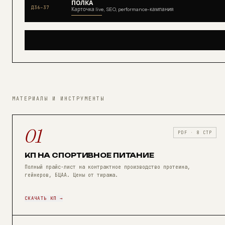
ПОЛКА
Д
36
–
37
Карточка live, SEO, performance-кампания
МАТЕРИАЛЫ И ИНСТРУМЕНТЫ
01
PDF · 8 СТР
КП НА СПОРТИВНОЕ ПИТАНИЕ
Полный прайс-лист на контрактное производство протеина,
гейнеров, БЦАА. Цены от тиража.
СКАЧАТЬ КП →