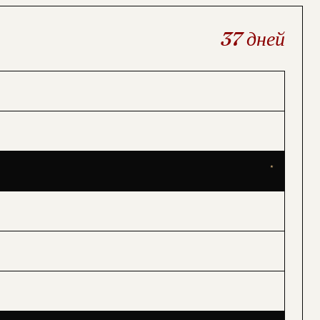
37
дней
★