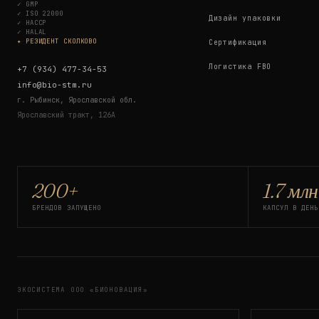
✓
GMP
✓
ISO 22000
Дизайн упаковки
✓
HACCP
✓
HALAL
✦ РЕЗИДЕНТ СКОЛКОВО
Сертификация
Логистика FBO
+7 (934) 477-34-53
info@bio-stm.ru
г. Рыбинск, Ярославской обл.
Ярославский тракт, 126А
200+
1.7 млн
БРЕНДОВ ЗАПУЩЕНО
КАПСУЛ В ДЕНЬ
ЭКОСИСТЕМА ООО «БИОНОВАЦИЯ»