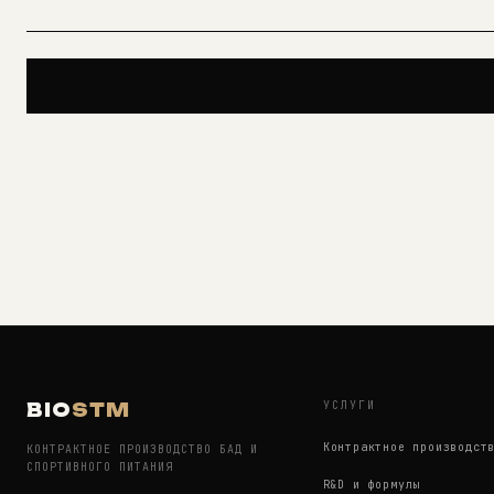
УСЛУГИ
BIO
STM
Контрактное производст
КОНТРАКТНОЕ ПРОИЗВОДСТВО БАД И
СПОРТИВНОГО ПИТАНИЯ
R&D и формулы