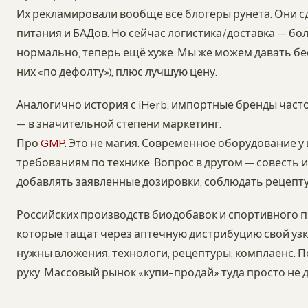
Их рекламировали вообще все блогеры рунета. Они 
питания и БАДов. Но сейчас логистика/доставка — бол
нормально, теперь ещё хуже. Мы же можем давать бе
них «по дефолту»), плюс лучшую цену.
Аналогично история с iHerb: импортные бренды част
— в значительной степени маркетинг.
Про
GMP
. Это не магия. Современное оборудование у
требованиям по технике. Вопрос в другом — совесть 
добавлять заявленные дозировки, соблюдать рецепту
Российских производств биодобавок и спортивного 
которые тащат через аптечную дистрибуцию свой узки
нужны вложения, технологи, рецептуры, комплаенс. П
руку. Массовый рынок «купи-продай» туда просто не 