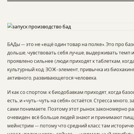
БАДы — это не «ещё один товар на полке». Это про б
дольше, чувствовать себя лучше, выдерживать темп и 
проявлено сильнее (люди приходят к таблеткам, когда 
культурный код: ЗОЖ-элемент, привычка из биохакинг
активного, развивающегося человека.
И как со спортом: к биодобавкам приходят, когда баз
есть, и «чуть-чуть на себя» остаётся. Стресса много, 
сами понимаете. Поэтому этот рынок закономерно рас
очевиден: всё больше людей знают и принимают пище
мейнстрим — потому что средний класс там историческ