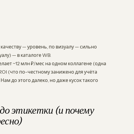
 качеству — уровень, по визуалу — сильно
алу) — в каталоге WB.
елает ~12 млн ₽/мес на одном коллагене (одна
 ROI (что по-честному занижено для учёта
 Нам до этого далеко, но даже кусок такого
до этикетки (и почему
есно)