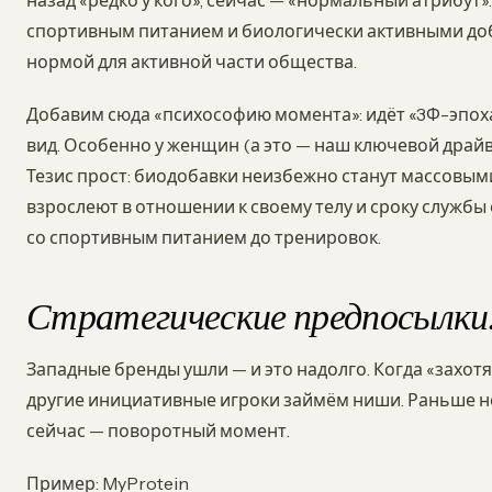
назад «редко у кого», сейчас — «нормальный атрибут»
спортивным питанием и биологически активными доба
нормой для активной части общества.
Добавим сюда «психософию момента»: идёт «3Ф-эпоха
вид. Особенно у женщин (а это — наш ключевой драйв
Тезис прост: биодобавки неизбежно станут массовым
взрослеют в отношении к своему телу и сроку службы
со спортивным питанием до тренировок.
Стратегические предпосылки
Западные бренды ушли — и это надолго. Когда «захотя
другие инициативные игроки займём ниши. Раньше не 
сейчас — поворотный момент.
Пример: MyProtein