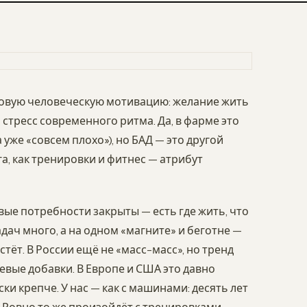
азовую человеческую мотивацию: желание жить
стресс современного ритма. Да, в фарме это
уже «совсем плохо»), но БАД — это другой
а, как тренировки и фитнес — атрибут
овые потребности закрыты — есть где жить, что
задач много, а на одном «магните» и беготне —
тёт. В России ещё не «масс-масс», но тренд
вые добавки. В Европе и США это давно
и крепче. У нас — как с машинами: десять лет