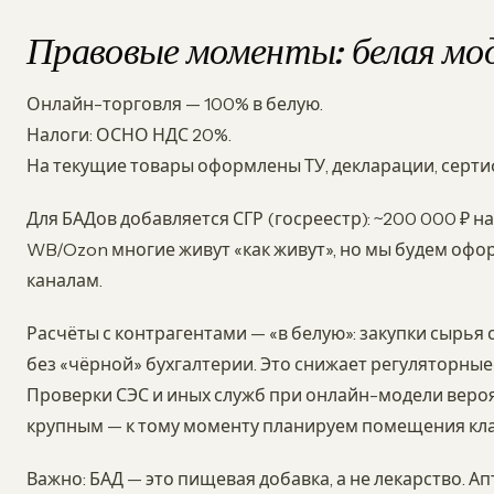
Правовые моменты: белая мод
Онлайн-торговля — 100% в белую.
Налоги: ОСНО НДС 20%.
На текущие товары оформлены ТУ, декларации, сертиф
Для БАДов добавляется СГР (госреестр): ~200 000 ₽ на 
WB/Ozon многие живут «как живут», но мы будем офо
каналам.
Расчёты с контрагентами — «в белую»: закупки сырья 
без «чёрной» бухгалтерии. Это снижает регуляторны
Проверки СЭС и иных служб при онлайн-модели вероя
крупным — к тому моменту планируем помещения клас
Важно: БАД — это пищевая добавка, а не лекарство. А