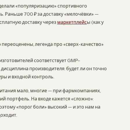
сделали «популяризацию» спортивного
ь. Раньше 700 ₽ за доставку «мелочёвки» —
сплатную доставку через
маркетплейс
ы (как у
о переоценены, легенда про «сверх-качество»
 изготовителей соответствует GMP-
и дисциплина производителя: будет ли он точно
ры и входной контроль.
питания мало, многие — при фармкомпаниях,
й портфель. На входе кажется «сложно»:
оэтому «порог боли» высокий — и это нам на
доходит.