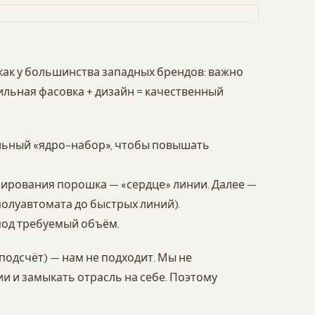
как у большинства западных брендов: важно
ильная фасовка + дизайн = качественный
льный «ядро-набор», чтобы повышать
улирования порошка — «сердце» линии. Далее —
полуавтомата до быстрых линий).
од требуемый объём.
подсчёт) — нам не подходит. Мы не
 и замыкать отрасль на себе. Поэтому