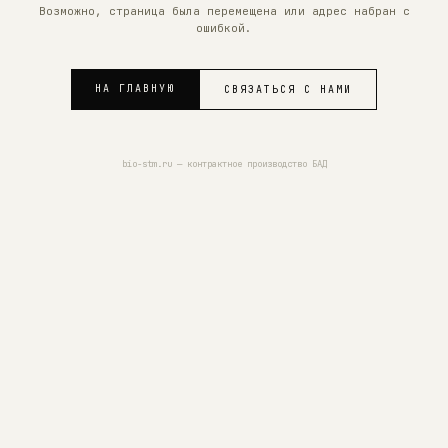
Возможно, страница была перемещена или адрес набран с
ошибкой.
НА ГЛАВНУЮ
СВЯЗАТЬСЯ С НАМИ
bio-stm.ru — контрактное производство БАД