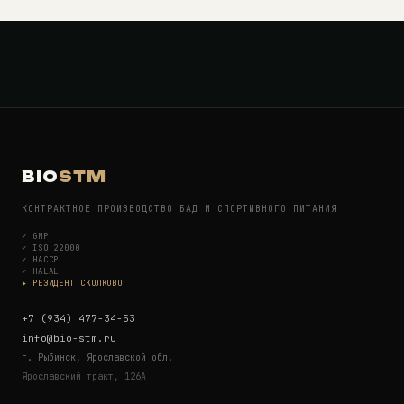
BIO
STM
КОНТРАКТНОЕ ПРОИЗВОДСТВО БАД И СПОРТИВНОГО ПИТАНИЯ
✓
GMP
✓
ISO 22000
✓
HACCP
✓
HALAL
✦ РЕЗИДЕНТ СКОЛКОВО
+7 (934) 477-34-53
info@bio-stm.ru
г. Рыбинск, Ярославской обл.
Ярославский тракт, 126А