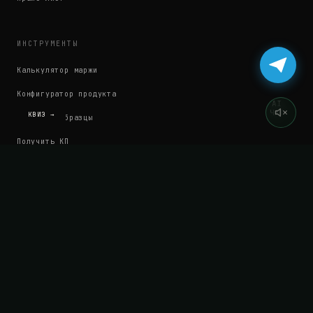
ИНСТРУМЕНТЫ
Калькулятор маржи
Конфигуратор продукта
AI
ЧАТ
КВИЗ →
Заказать образцы
Получить КП
Калькулятор MOQ
КОМПАНИЯ
О нас
Кейсы
Сертификаты
Блог