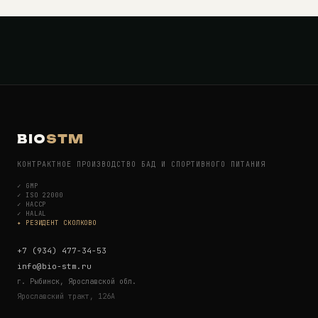
BIO
STM
КОНТРАКТНОЕ ПРОИЗВОДСТВО БАД И СПОРТИВНОГО ПИТАНИЯ
✓
GMP
✓
ISO 22000
✓
HACCP
✓
HALAL
✦ РЕЗИДЕНТ СКОЛКОВО
+7 (934) 477-34-53
info@bio-stm.ru
г. Рыбинск, Ярославской обл.
Ярославский тракт, 126А