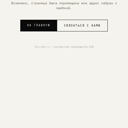
Возможно, страница была перемещена или адрес набран с
ошибкой.
НА ГЛАВНУЮ
СВЯЗАТЬСЯ С НАМИ
bio-stm.ru — контрактное производство БАД