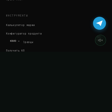
ИНСТРУМЕНТЫ
Калькулятор маржи
Конфигуратор продукта
AI
ЧАТ
КВИЗ →
Заказать образцы
Получить КП
Калькулятор MOQ
КОМПАНИЯ
О нас
Кейсы
Сертификаты
Блог